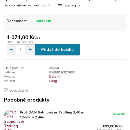
těžkou přívlač ze břehu i z člunu 🐟
celý popis
Dostupnost
Skladem
1 071,00 Kč
/
Ks
885,12 Kč
bez DPH
Přidat do košíku
Číslo produktu:
00550
EAN kód:
8586016327697
Výrobce:
Delphin
Velikost:
100g
Do oblíbených
Podobné produkty
Prut DAM Salmonizer Trolling 2,40 m
Skladem
12–25 lb 2 díly
899,00 Kč
/
Ks