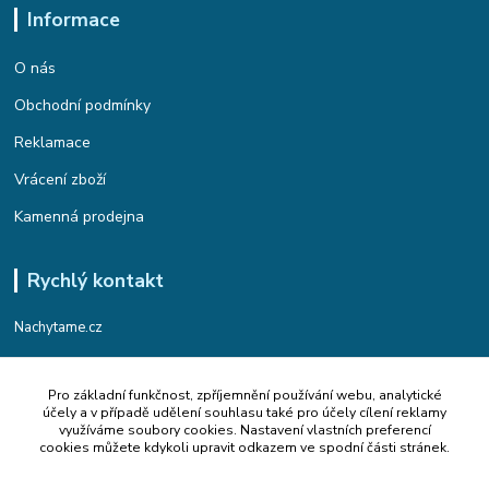
Informace
O nás
Obchodní podmínky
Reklamace
Vrácení zboží
Kamenná prodejna
Rychlý kontakt
Nachytame.cz
Telefon : +420 774 912 435
Pro základní funkčnost, zpříjemnění používání webu, analytické
(Po-Pá, 9:00-17:00 hod.)
účely a v případě udělení souhlasu také pro účely cílení reklamy
využíváme soubory cookies. Nastavení vlastních preferencí
Email : info@nachytame.cz
cookies můžete kdykoli upravit odkazem ve spodní části stránek.