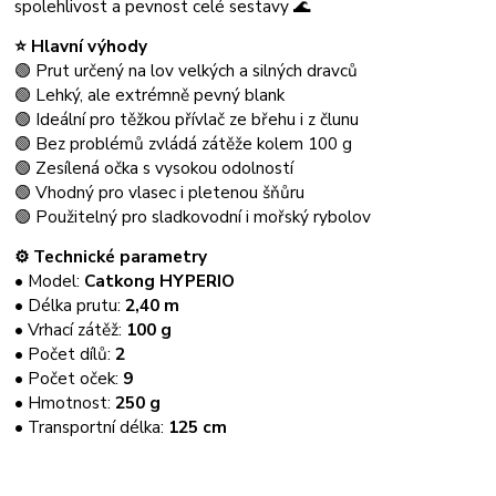
spolehlivost a pevnost celé sestavy 🌊
⭐ Hlavní výhody
🟢 Prut určený na lov velkých a silných dravců
🟢 Lehký, ale extrémně pevný blank
🟢 Ideální pro těžkou přívlač ze břehu i z člunu
🟢 Bez problémů zvládá zátěže kolem 100 g
🟢 Zesílená očka s vysokou odolností
🟢 Vhodný pro vlasec i pletenou šňůru
🟢 Použitelný pro sladkovodní i mořský rybolov
⚙️ Technické parametry
• Model:
Catkong HYPERIO
• Délka prutu:
2,40 m
• Vrhací zátěž:
100 g
• Počet dílů:
2
• Počet oček:
9
• Hmotnost:
250 g
• Transportní délka:
125 cm