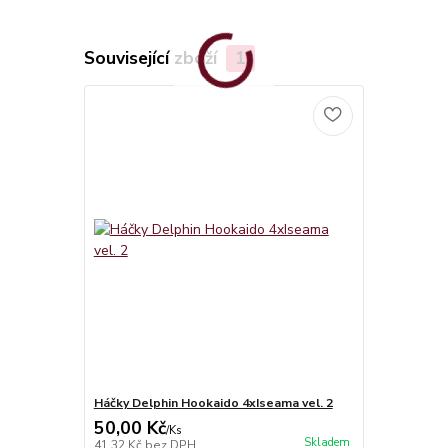
Související zboží
1
Háčky Delphin Hookaido 4xIseama vel. 2
50,00 Kč
/
Ks
Skladem
41,32 Kč
bez DPH