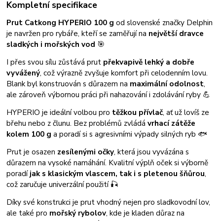
Kompletní specifikace
Prut Catkong HYPERIO 100 g
od slovenské značky Delphin
je navržen pro rybáře, kteří se zaměřují na
největší dravce
sladkých i mořských vod
🎯
I přes svou sílu zůstává prut
překvapivě lehký a dobře
vyvážený
, což výrazně zvyšuje komfort při celodenním lovu.
Blank byl konstruován s důrazem na
maximální odolnost
,
ale zároveň výbornou práci při nahazování i zdolávání ryby 💪
HYPERIO je ideální volbou pro
těžkou přívlač
, ať už lovíš ze
břehu nebo z člunu. Bez problémů zvládá
vrhací zátěže
kolem 100 g
a poradí si s agresivními výpady silných ryb 🐟
Prut je osazen
zesílenými očky
, která jsou vyvázána s
důrazem na vysoké namáhání. Kvalitní výplň oček si výborně
poradí
jak s klasickým vlascem, tak i s pletenou šňůrou
,
což zaručuje univerzální použití 🎣
Díky své konstrukci je prut vhodný nejen pro sladkovodní lov,
ale také pro
mořský rybolov
, kde je kladen důraz na