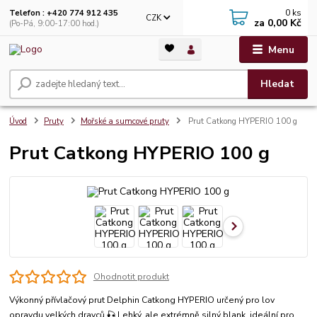
0
ks
Telefon : +420 774 912 435
CZK
za
0,00 Kč
(Po-Pá, 9:00-17:00 hod.)
Menu
Hledat
Úvod
Pruty
Mořské a sumcové pruty
Prut Catkong HYPERIO 100 g
Prut Catkong HYPERIO 100 g
Ohodnotit produkt
Výkonný přívlačový prut Delphin Catkong HYPERIO určený pro lov
opravdu velkých dravců 🎣 Lehký, ale extrémně silný blank, ideální pro