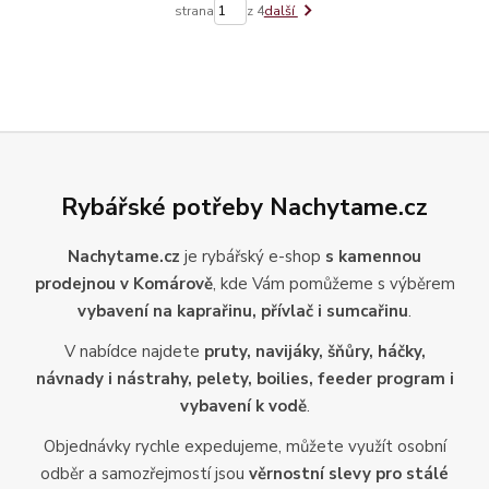
strana
z 4
další
Rybářské potřeby Nachytame.cz
Nachytame.cz
je rybářský e-shop
s kamennou
prodejnou v Komárově
, kde Vám pomůžeme s výběrem
vybavení na kaprařinu, přívlač i sumcařinu
.
V nabídce najdete
pruty, navijáky, šňůry, háčky,
návnady i nástrahy, pelety, boilies, feeder program i
vybavení k vodě
.
Objednávky rychle expedujeme, můžete využít osobní
odběr a samozřejmostí jsou
věrnostní slevy pro stálé