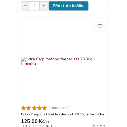
Přidat do košíku
1 hodnocení
Extra Carp method feeder set 20,30g + formička
125,00 Kč
/
Ks
Skladem
103,31 Kč
bez DPH