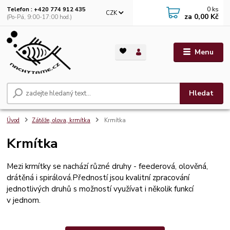
0
ks
Telefon : +420 774 912 435
CZK
za
0,00 Kč
(Po-Pá, 9:00-17:00 hod.)
Menu
Hledat
Úvod
Zátěže, olova, krmítka
Krmítka
Krmítka
Mezi krmítky se nachází různé druhy - feederová, olověná,
drátěná i spirálová.Předností jsou kvalitní zpracování
jednotlivých druhů s možností využívat i několik funkcí
v jednom.