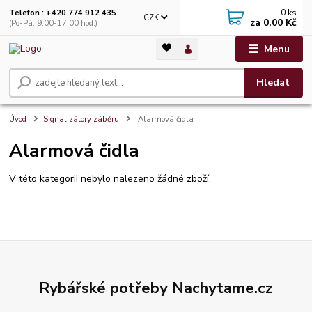
0
ks
Telefon : +420 774 912 435
CZK
za
0,00 Kč
(Po-Pá, 9:00-17:00 hod.)
Menu
Hledat
Úvod
Signalizátory záběru
Alarmová čidla
Alarmová čidla
V této kategorii nebylo nalezeno žádné zboží.
Rybářské potřeby Nachytame.cz