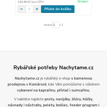
Skladem
164,46 Kč
bez DPH
Přidat do košíku
strana
z 1
Rybářské potřeby Nachytame.cz
Nachytame.cz
je rybářský e-shop
s kamennou
prodejnou v Komárově
, kde Vám pomůžeme s výběrem
vybavení na kaprařinu, přívlač i sumcařinu
.
V nabídce najdete
pruty, navijáky, šňůry, háčky,
návnady i nástrahy, pelety, boilies, feeder program i