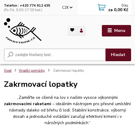
0
ks
Telefon : +420 774 912 435
CZK
za
0,00 Kč
(Po-Pá, 9:00-17:00 hod.)
Menu
Hledat
Úvod
Vnadící pomůcky
Zakrmovací lopatky
Zakrmovací lopatky
„Zaměřte se cíleně na lov s našimi vysoce výkonnými
zakrmovacími raketami
– ideálním nástrojem pro přesné umístění
návnady daleko od břehu či lodi. Stabilní konstrukce, výborný
dosah a jednoduché ovládání zaručují efektivní krmení i v
náročných podmínkách.“