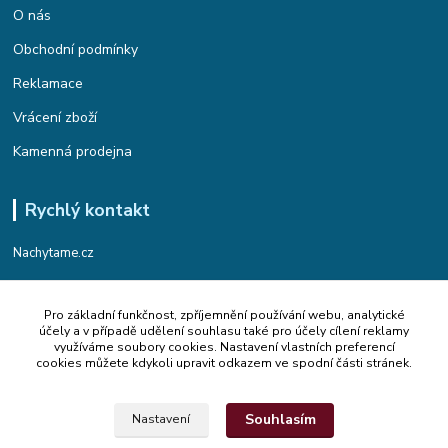
O nás
Obchodní podmínky
Reklamace
Vrácení zboží
Kamenná prodejna
Rychlý kontakt
Nachytame.cz
Telefon : +420 774 912 435
Pro základní funkčnost, zpříjemnění používání webu, analytické
(Po-Pá, 9:00-17:00 hod.)
účely a v případě udělení souhlasu také pro účely cílení reklamy
využíváme soubory cookies. Nastavení vlastních preferencí
Email : info@nachytame.cz
cookies můžete kdykoli upravit odkazem ve spodní části stránek.
Souhlasím
Nastavení