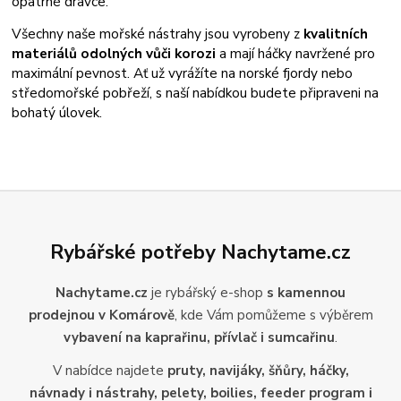
opatrné dravce.
Všechny naše mořské nástrahy jsou vyrobeny z
kvalitních
materiálů odolných vůči korozi
a mají háčky navržené pro
maximální pevnost. Ať už vyrážíte na norské fjordy nebo
středomořské pobřeží, s naší nabídkou budete připraveni na
bohatý úlovek.
Rybářské potřeby Nachytame.cz
Nachytame.cz
je rybářský e-shop
s kamennou
prodejnou v Komárově
, kde Vám pomůžeme s výběrem
vybavení na kaprařinu, přívlač i sumcařinu
.
V nabídce najdete
pruty, navijáky, šňůry, háčky,
návnady i nástrahy, pelety, boilies, feeder program i