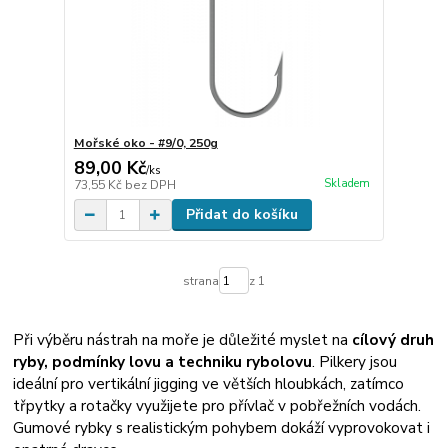
Mořské oko - #9/0, 250g
89,00 Kč
/
ks
Skladem
73,55 Kč
bez DPH
Přidat do košíku
strana
z 1
Při výběru nástrah na moře je důležité myslet na
cílový druh
ryby, podmínky lovu a techniku rybolovu
. Pilkery jsou
ideální pro vertikální jigging ve větších hloubkách, zatímco
třpytky a rotačky využijete pro přívlač v pobřežních vodách.
Gumové rybky s realistickým pohybem dokáží vyprovokovat i