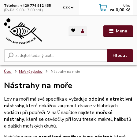
0
ks
Telefon : +420 774 912 435
CZK
za
0,00 Kč
(Po-Pá, 9:00-17:00 hod.)
Menu
Hledat
Úvod
Mořský rybolov
Nástrahy na moře
Nástrahy na moře
Lov na moři má svá specifika a vyžaduje
odolné a atraktivní
nástrahy
, které dokážou zaujmout dravce v hlubokých
vodách i při pobřeží. V naší nabídce najdete
mořské
nástrahy
, které se osvědčily při lovu tresek, makrel, halibutů
a dalších mořských druhů.
Nabízíme pouze
prověřené značky a typy nástrah
, které