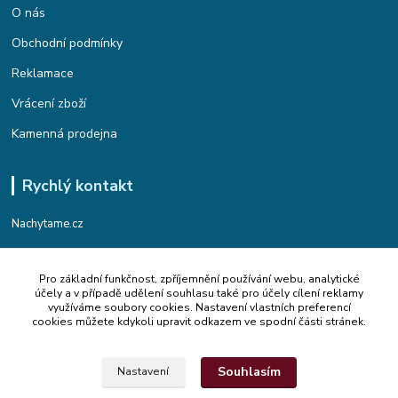
O nás
Obchodní podmínky
Reklamace
Vrácení zboží
Kamenná prodejna
Rychlý kontakt
Nachytame.cz
Telefon : +420 774 912 435
Pro základní funkčnost, zpříjemnění používání webu, analytické
(Po-Pá, 9:00-17:00 hod.)
účely a v případě udělení souhlasu také pro účely cílení reklamy
využíváme soubory cookies. Nastavení vlastních preferencí
Email : info@nachytame.cz
cookies můžete kdykoli upravit odkazem ve spodní části stránek.
Souhlasím
Nastavení