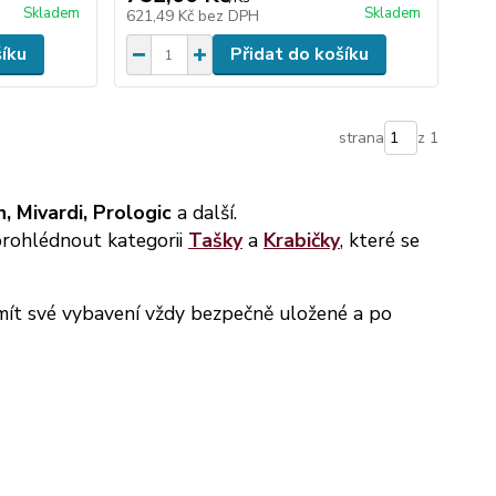
Skladem
Skladem
621,49 Kč
bez DPH
šíku
Přidat do košíku
strana
z 1
, Mivardi, Prologic
a další.
prohlédnout kategorii
Tašky
a
Krabičky
, které se
e mít své vybavení vždy bezpečně uložené a po