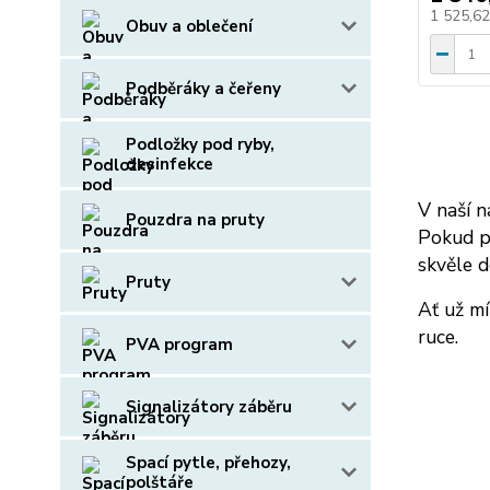
1 525,6
Obuv a oblečení
Podběráky a čeřeny
Podložky pod ryby,
desinfekce
V naší n
Pouzdra na pruty
Pokud p
skvěle d
Pruty
Ať už mí
ruce.
PVA program
Signalizátory záběru
Spací pytle, přehozy,
polštáře