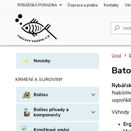
RYBÁŘSKÁ PORADNA
Doprava a platba
Kontakty
Věr
Úvod
B
Novinky
Bat
KRMENÍ A SUROVINY
Rybářsk
Nabízím
Boilies
uspořádá
Boilies přísady a
Výhody 
komponenty
Er
Krmítkové směsi