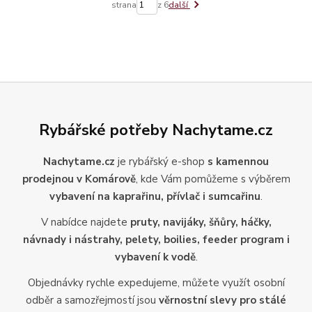
strana
z 6
další
Rybářské potřeby Nachytame.cz
Nachytame.cz
je rybářský e-shop
s kamennou
prodejnou v Komárově
, kde Vám pomůžeme s výběrem
vybavení na kaprařinu, přívlač i sumcařinu
.
V nabídce najdete
pruty, navijáky, šňůry, háčky,
návnady i nástrahy, pelety, boilies, feeder program i
vybavení k vodě
.
Objednávky rychle expedujeme, můžete využít osobní
odběr a samozřejmostí jsou
věrnostní slevy pro stálé