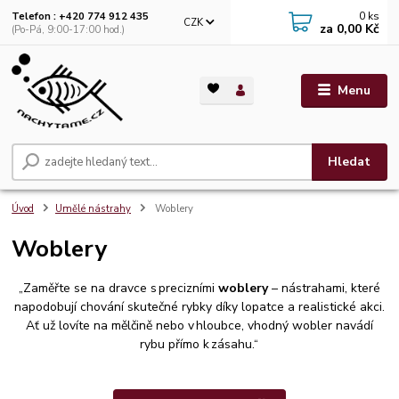
0
ks
Telefon : +420 774 912 435
CZK
za
0,00 Kč
(Po-Pá, 9:00-17:00 hod.)
Menu
Hledat
Úvod
Umělé nástrahy
Woblery
Woblery
„Zaměřte se na dravce s precizními
woblery
– nástrahami, které
napodobují chování skutečné rybky díky lopatce a realistické akci.
Ať už lovíte na mělčině nebo v hloubce, vhodný wobler navádí
rybu přímo k zásahu.“