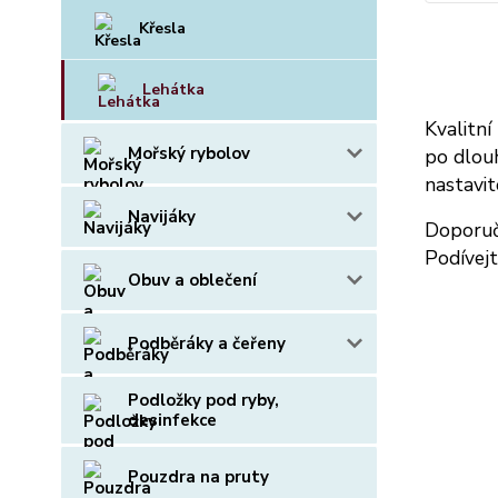
Křesla
Lehátka
Kvalitní
Mořský rybolov
po dlou
nastavit
Navijáky
Doporuč
Podívejt
Obuv a oblečení
Podběráky a čeřeny
Podložky pod ryby,
desinfekce
Pouzdra na pruty