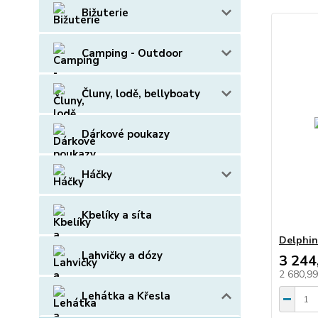
Bižuterie
Camping - Outdoor
Čluny, lodě, bellyboaty
Dárkové poukazy
Háčky
Kbelíky a síta
Delphin
Lahvičky a dózy
3 244
2 680,9
Lehátka a Křesla