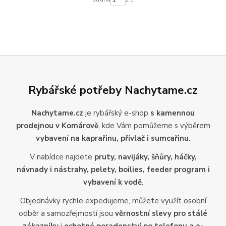
Rybářské potřeby Nachytame.cz
Nachytame.cz
je rybářský e-shop
s kamennou
prodejnou v Komárově
, kde Vám pomůžeme s výběrem
vybavení na kaprařinu, přívlač i sumcařinu
.
V nabídce najdete
pruty, navijáky, šňůry, háčky,
návnady i nástrahy, pelety, boilies, feeder program i
vybavení k vodě
.
Objednávky rychle expedujeme, můžete využít osobní
odběr a samozřejmostí jsou
věrnostní slevy pro stálé
zákazníky
i
ochotné poradenství po telefonu a e-