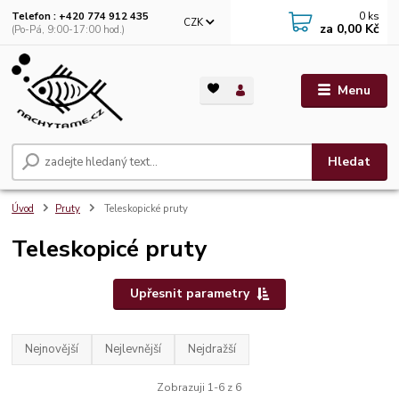
0
ks
Telefon : +420 774 912 435
CZK
za
0,00 Kč
(Po-Pá, 9:00-17:00 hod.)
Menu
Hledat
Úvod
Pruty
Teleskopické pruty
Teleskopicé pruty
Upřesnit parametry
Nejnovější
Nejlevnější
Nejdražší
Zobrazuji 1-6 z 6