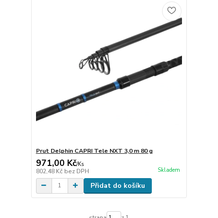
Prut Delphin CAPRI Tele NXT 3,0 m 80 g
971,00 Kč
/
Ks
Skladem
802,48 Kč
bez DPH
Přidat do košíku
strana
z 1