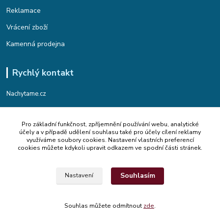
Reklamace
Vrácení zboží
Kamenná prodejna
Rychlý kontakt
Nachytame.cz
Telefon : +420 774 912 435
Pro základní funkčnost, zpříjemnění používání webu, analytické
(Po-Pá, 9:00-17:00 hod.)
účely a v případě udělení souhlasu také pro účely cílení reklamy
využíváme soubory cookies. Nastavení vlastních preferencí
Email : info@nachytame.cz
cookies můžete kdykoli upravit odkazem ve spodní části stránek.
Souhlasím
Nastavení
© 2015 Nachytame.cz
Souhlas můžete odmítnout
zde
.
Vytvořeno na
Eshop-rychle.cz