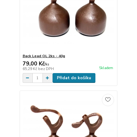
Back Lead QL 2ks - 40g
79,00 Kč
/
ks
Skladem
65,29 Kč
bez DPH
Přidat do košíku