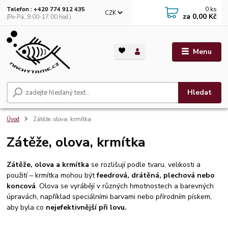
0
ks
Telefon : +420 774 912 435
CZK
za
0,00 Kč
(Po-Pá, 9:00-17:00 hod.)
Menu
Hledat
Úvod
Zátěže, olova, krmítka
Zátěže, olova, krmítka
Zátěže, olova a krmítka
se rozlišují podle tvaru, velikosti a
použití – krmítka mohou být
feedrová, drátěná, plechová nebo
koncová
. Olova se vyrábějí v různých hmotnostech a barevných
úpravách, například speciálními barvami nebo přírodním pískem,
aby byla co
nejefektivnější při lovu.