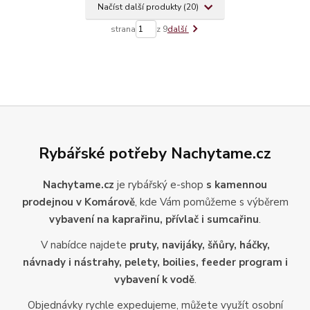
Načíst další produkty (20)
strana
z 9
další
Rybářské potřeby Nachytame.cz
Nachytame.cz
je rybářský e-shop
s kamennou
prodejnou v Komárově
, kde Vám pomůžeme s výběrem
vybavení na kaprařinu, přívlač i sumcařinu
.
V nabídce najdete
pruty, navijáky, šňůry, háčky,
návnady i nástrahy, pelety, boilies, feeder program i
vybavení k vodě
.
Objednávky rychle expedujeme, můžete využít osobní