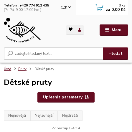
0
ks
Telefon : +420 774 912 435
CZK
za
0,00 Kč
(Po-Pá, 9:00-17:00 hod.)
Menu
Hledat
Úvod
Pruty
Dětské pruty
Dětské pruty
Upřesnit parametry
Nejnovější
Nejlevnější
Nejdražší
Zobrazuji 1-4 z 4