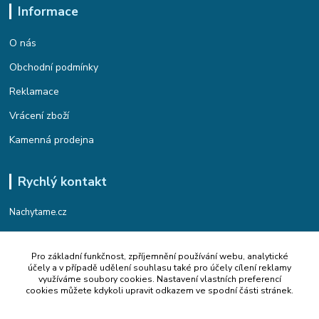
Informace
O nás
Obchodní podmínky
Reklamace
Vrácení zboží
Kamenná prodejna
Rychlý kontakt
Nachytame.cz
Telefon : +420 774 912 435
Pro základní funkčnost, zpříjemnění používání webu, analytické
(Po-Pá, 9:00-17:00 hod.)
účely a v případě udělení souhlasu také pro účely cílení reklamy
využíváme soubory cookies. Nastavení vlastních preferencí
Email : info@nachytame.cz
cookies můžete kdykoli upravit odkazem ve spodní části stránek.