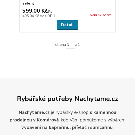
zelený
599,00 Kč
/
Ks
Není skladem
495,04 Kč
bez DPH
Detail
strana
z 1
Rybářské potřeby Nachytame.cz
Nachytame.cz
je rybářský e-shop
s kamennou
prodejnou v Komárově
, kde Vám pomůžeme s výběrem
vybavení na kaprařinu, přívlač i sumcařinu
.