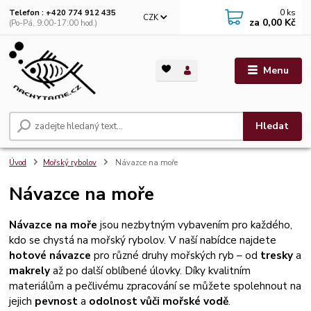
0
ks
Telefon : +420 774 912 435
CZK
za
0,00 Kč
(Po-Pá, 9:00-17:00 hod.)
Menu
Hledat
Úvod
Mořský rybolov
Návazce na moře
Návazce na moře
Návazce na moře
jsou nezbytným vybavením pro každého,
kdo se chystá na mořský rybolov. V naší nabídce najdete
hotové návazce
pro různé druhy mořských ryb – od
tresky
a
makrely
až po další oblíbené úlovky. Díky kvalitním
materiálům a pečlivému zpracování se můžete spolehnout na
jejich
pevnost
a
odolnost vůči mořské vodě
.