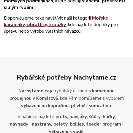
mořských podmínkách
, které odolají
slanému prostředí
i
silným rybám
.
Doporučujeme také navštívit naši kategorii
Mořské
karabinky, obratlíky, kroužky
, kde najdete doplňky pro
úpravu nebo výrobu vlastních návazců.
Rybářské potřeby Nachytame.cz
Nachytame.cz
je rybářský e-shop
s kamennou
prodejnou v Komárově
, kde Vám pomůžeme s výběrem
vybavení na kaprařinu, přívlač i sumcařinu
.
V nabídce najdete
pruty, navijáky, šňůry, háčky,
návnady i nástrahy, pelety, boilies, feeder program i
vybavení k vodě
.