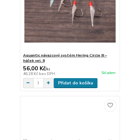
Aquantic návazcový systém Hering Circle III –
háček vel. 8
56,00 Kč
/
ks
Skladem
46,28 Kč
bez DPH
Přidat do košíku