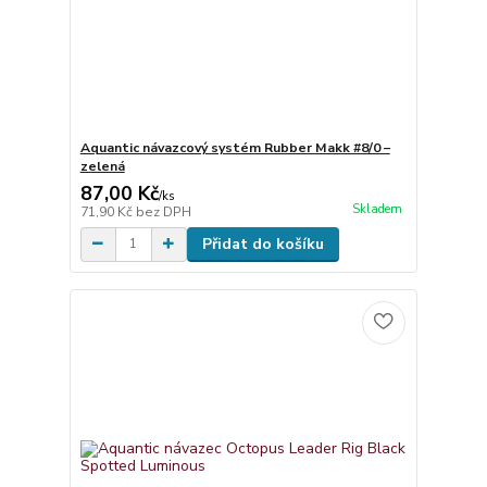
Aquantic návazcový systém Rubber Makk #8/0 –
zelená
87,00 Kč
/
ks
Skladem
71,90 Kč
bez DPH
Přidat do košíku