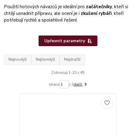
Použití hotových návazců je ideální pro
začátečníky
, kteří si
chtějí usnadnit přípravu, ale ocení je i
zkušení rybáři
, kteří
potřebují rychlé a spolehlivé řešení.
Upřesnit parametry
Nejnovější
Nejlevnější
Nejdražší
Zobrazuji 1-20 z 45
strana
z 3
další