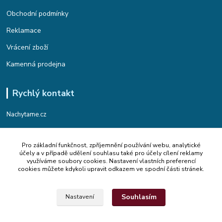
Obchodní podmínky
Reklamace
Vrácení zboží
Kamenná prodejna
Rychlý kontakt
Nachytame.cz
Telefon : +420 774 912 435
Pro základní funkčnost, zpříjemnění používání webu, analytické
(Po-Pá, 9:00-17:00 hod.)
účely a v případě udělení souhlasu také pro účely cílení reklamy
využíváme soubory cookies. Nastavení vlastních preferencí
Email : info@nachytame.cz
cookies můžete kdykoli upravit odkazem ve spodní části stránek.
Souhlasím
Nastavení