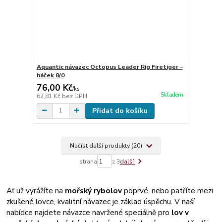
Aquantic návazec Octopus Leader Rig Firetiger –
háček 8/0
76,00 Kč
/
ks
Skladem
62,81 Kč
bez DPH
Přidat do košíku
Načíst další produkty (20)
strana
z 3
další
Ať už vyrážíte na
mořský rybolov
poprvé, nebo patříte mezi
zkušené lovce, kvalitní návazec je základ úspěchu. V naší
nabídce najdete návazce navržené speciálně pro
lov v