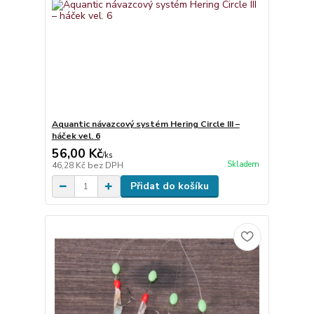
Aquantic návazcový systém Hering Circle III –
háček vel. 6
56,00 Kč
/
ks
Skladem
46,28 Kč
bez DPH
Přidat do košíku