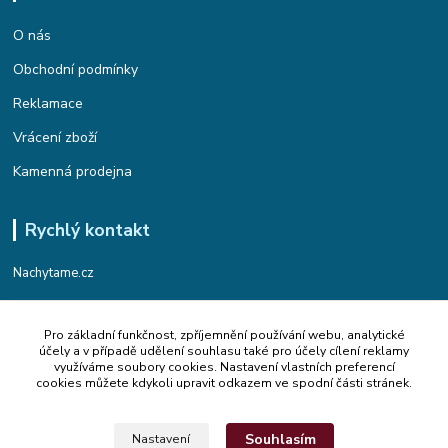
O nás
Obchodní podmínky
Reklamace
Vrácení zboží
Kamenná prodejna
Rychlý kontakt
Nachytame.cz
Telefon : +420 774 912 435
Pro základní funkčnost, zpříjemnění používání webu, analytické
(Po-Pá, 9:00-17:00 hod.)
účely a v případě udělení souhlasu také pro účely cílení reklamy
využíváme soubory cookies. Nastavení vlastních preferencí
Email : info@nachytame.cz
cookies můžete kdykoli upravit odkazem ve spodní části stránek.
Souhlasím
Nastavení