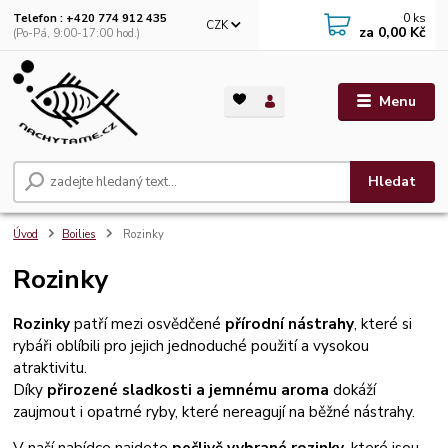
0
ks
Telefon : +420 774 912 435
CZK
za
0,00 Kč
(Po-Pá, 9:00-17:00 hod.)
Menu
Hledat
Úvod
Boilies
Rozinky
Rozinky
Rozinky
patří mezi osvědčené
přírodní nástrahy
, které si
rybáři oblíbili pro jejich jednoduché použití a vysokou
atraktivitu.
Díky
přirozené sladkosti a jemnému aroma
dokáží
zaujmout i opatrné ryby, které nereagují na běžné nástrahy.
V naší nabídce najdete
pečlivě vybrané rozinky
, které jsou