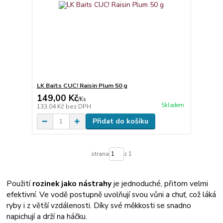
LK Baits CUC! Raisin Plum 50 g
149,00 Kč
/
Ks
Skladem
133,04 Kč
bez DPH
Přidat do košíku
strana
z 1
Použití
rozinek jako nástrahy
je jednoduché, přitom velmi
efektivní. Ve vodě postupně uvolňují svou vůni a chuť, což láká
ryby i z větší vzdálenosti. Díky své měkkosti se snadno
napichují a drží na háčku.