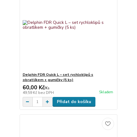
Delphin FDR Quick L – set rychloklipů s
obratlíkem + gumičky (5 ks)
60,00 Kč
/
Ks
Skladem
49,59 Kč
bez DPH
Přidat do košíku