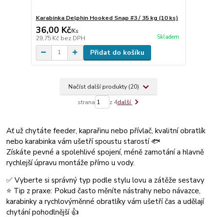
Karabinka Delphin Hooked Snap #3 / 35 kg (10 ks)
36,00 Kč
/
Ks
Skladem
29,75 Kč
bez DPH
Přidat do košíku
Načíst další produkty (20)
strana
z 4
další
Ať už chytáte feeder, kaprařinu nebo přívlač, kvalitní obratlík
nebo karabinka vám ušetří spoustu starostí 🐟
Získáte pevné a spolehlivé spojení, méně zamotání a hlavně
rychlejší úpravu montáže přímo u vody.
✅ Vyberte si správný typ podle stylu lovu a zátěže sestavy
⭐ Tip z praxe: Pokud často měníte nástrahy nebo návazce,
karabinky a rychlovýměnné obratlíky vám ušetří čas a udělají
chytání pohodlnější 👍