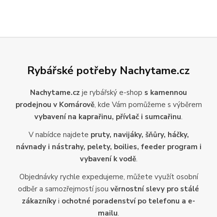
Rybářské potřeby Nachytame.cz
Nachytame.cz
je rybářský e-shop
s kamennou
prodejnou v Komárově
, kde Vám pomůžeme s výběrem
vybavení na kaprařinu, přívlač i sumcařinu
.
V nabídce najdete
pruty, navijáky, šňůry, háčky,
návnady i nástrahy, pelety, boilies, feeder program i
vybavení k vodě
.
Objednávky rychle expedujeme, můžete využít osobní
odběr a samozřejmostí jsou
věrnostní slevy pro stálé
zákazníky
i
ochotné poradenství po telefonu a e-
mailu
.