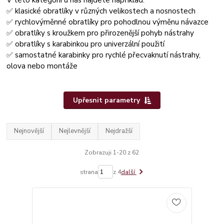
✅ klasické obratlíky v různých velikostech a nosnostech
✅ rychlovýměnné obratlíky pro pohodlnou výměnu návazce
✅ obratlíky s kroužkem pro přirozenější pohyb nástrahy
✅ obratlíky s karabinkou pro univerzální použití
✅ samostatné karabinky pro rychlé přecvaknutí nástrahy,
olova nebo montáže
Upřesnit parametry
Nejnovější
Nejlevnější
Nejdražší
Zobrazuji 1-20 z 62
strana
z 4
další