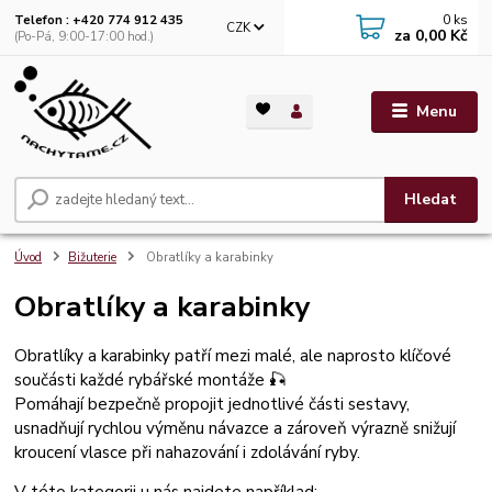
0
ks
Telefon : +420 774 912 435
CZK
za
0,00 Kč
(Po-Pá, 9:00-17:00 hod.)
Menu
Hledat
Úvod
Bižuterie
Obratlíky a karabinky
Obratlíky a karabinky
Obratlíky a karabinky patří mezi malé, ale naprosto klíčové
součásti každé rybářské montáže 🎣
Pomáhají bezpečně propojit jednotlivé části sestavy,
usnadňují rychlou výměnu návazce a zároveň výrazně snižují
kroucení vlasce při nahazování i zdolávání ryby.
V této kategorii u nás najdete například: