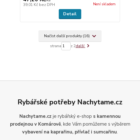
/
Ks
Není skladem
39,01 Kč
bez DPH
Detail
Načíst další produkty (16)
strana
z 2
další
Rybářské potřeby Nachytame.cz
Nachytame.cz
je rybářský e-shop
s kamennou
prodejnou v Komárově
, kde Vám pomůžeme s výběrem
vybavení na kaprařinu, přívlač i sumcařinu
.