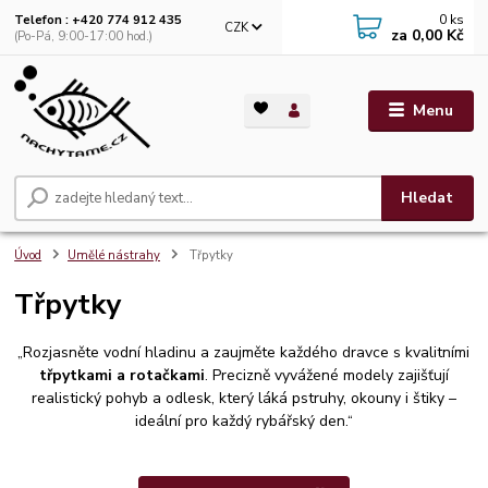
0
ks
Telefon : +420 774 912 435
CZK
za
0,00 Kč
(Po-Pá, 9:00-17:00 hod.)
Menu
Hledat
Úvod
Umělé nástrahy
Třpytky
Třpytky
„Rozjasněte vodní hladinu a zaujměte každého dravce s kvalitními
třpytkami a rotačkami
. Precizně vyvážené modely zajišťují
realistický pohyb a odlesk, který láká pstruhy, okouny i štiky –
ideální pro každý rybářský den.“