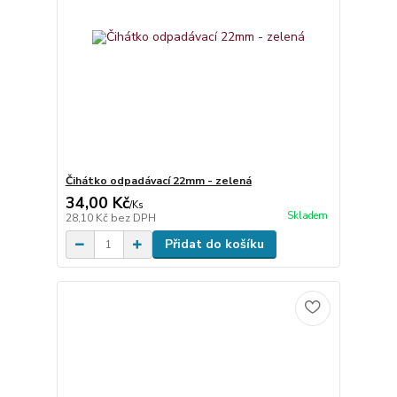
Čihátko odpadávací 22mm - zelená
34,00 Kč
/
Ks
Skladem
28,10 Kč
bez DPH
Přidat do košíku