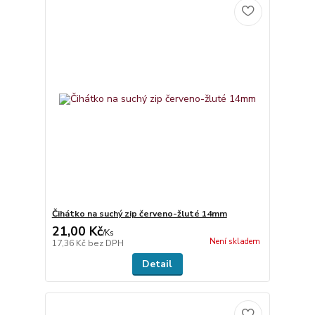
Čihátko na suchý zip červeno-žluté 14mm
21,00 Kč
/
Ks
Není skladem
17,36 Kč
bez DPH
Detail