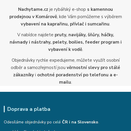
Nachytame.cz
je rybářský e-shop
s kamennou
prodejnou v Komárově
, kde Vám pomůžeme s výběrem
vybavení na kaprařinu, přívlač i sumcařinu
.
V nabídce najdete
pruty, navijáky, šňůry, háčky,
návnady i nástrahy, pelety, boilies, feeder program i
vybavení k vodě
.
Objednávky rychle expedujeme, můžete využít osobní
odběr a samozřejmostí jsou
věrnostní slevy pro stálé
zákazníky
i
ochotné poradenství po telefonu a e-
mailu
.
Doprava a platba
Odesíláme objednávky po celé
ČR i na Slovensko
.