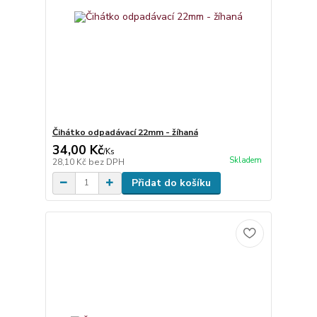
Čihátko odpadávací 22mm - žíhaná
34,00 Kč
/
Ks
Skladem
28,10 Kč
bez DPH
Přidat do košíku