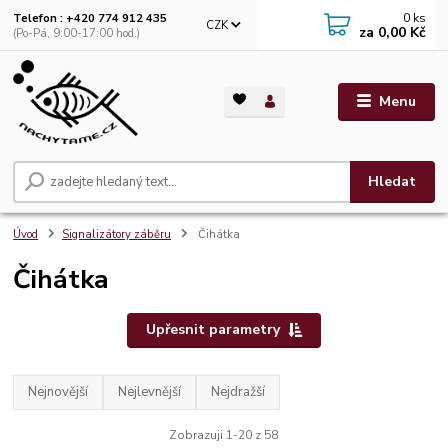
0
ks
Telefon : +420 774 912 435
CZK
za
0,00 Kč
(Po-Pá, 9:00-17:00 hod.)
Menu
Hledat
Úvod
Signalizátory záběru
Čihátka
Čihátka
Upřesnit parametry
Nejnovější
Nejlevnější
Nejdražší
Zobrazuji 1-20 z 58