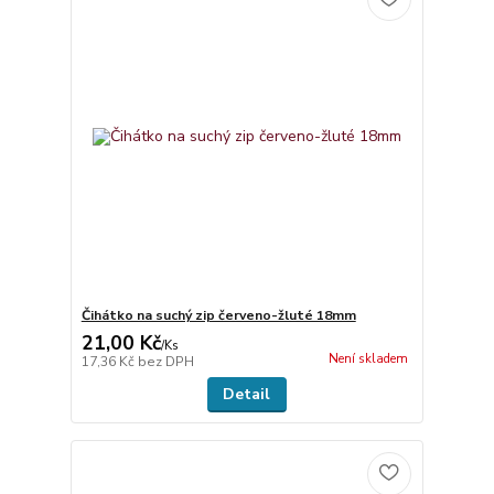
Čihátko na suchý zip červeno-žluté 18mm
21,00 Kč
/
Ks
Není skladem
17,36 Kč
bez DPH
Detail