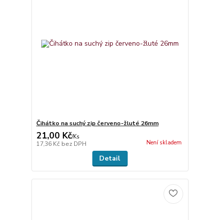
Čihátko na suchý zip červeno-žluté 26mm
21,00 Kč
/
Ks
Není skladem
17,36 Kč
bez DPH
Detail