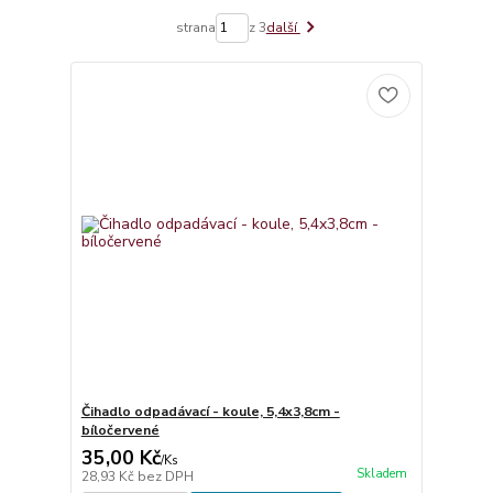
strana
z 3
další
Čihadlo odpadávací - koule, 5,4x3,8cm -
bíločervené
35,00 Kč
/
Ks
Skladem
28,93 Kč
bez DPH