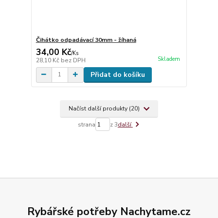
Čihátko odpadávací 30mm - žíhaná
34,00 Kč
/
Ks
Skladem
28,10 Kč
bez DPH
Přidat do košíku
Načíst další produkty (20)
strana
z 3
další
Rybářské potřeby Nachytame.cz