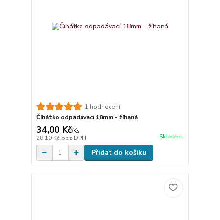
1 hodnocení
Čihátko odpadávací 18mm - žíhaná
34,00 Kč
/
Ks
Skladem
28,10 Kč
bez DPH
Přidat do košíku