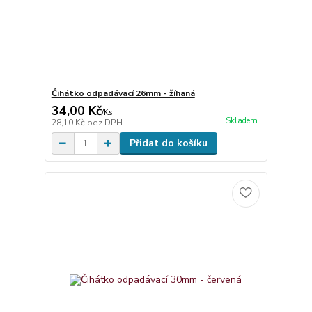
Čihátko odpadávací 26mm - žíhaná
34,00 Kč
/
Ks
Skladem
28,10 Kč
bez DPH
Přidat do košíku