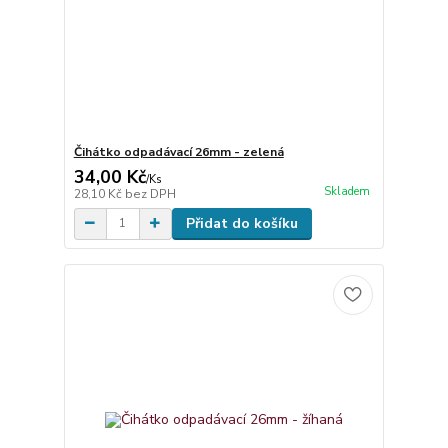
Čihátko odpadávací 26mm - zelená
34,00 Kč
/
Ks
Skladem
28,10 Kč
bez DPH
Přidat do košíku