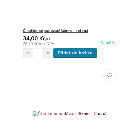
Čihátko odpadávací 30mm - zelená
34,00 Kč
/
Ks
Skladem
28,10 Kč
bez DPH
Přidat do košíku