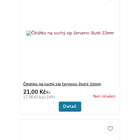
Čihátko na suchý zip červeno-žluté 22mm
21,00 Kč
/
Ks
Není skladem
17,36 Kč
bez DPH
Detail