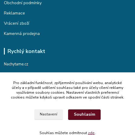
Obchodní podmínky
Reklamace
Vrácení zboží
Kamenná prodejna
Rychlý kontakt
Nachytame.cz
Telefon : +420 774 912 435
Pro základní funkčnost, zpříjemnění používání webu, analytické
(Po-Pá, 9:00-17:00 hod.)
účely a v případě udělení souhlasu také pro účely cílení reklamy
využíváme soubory cookies. Nastavení vlastních preferencí
Email : info@nachytame.cz
cookies můžete kdykoli upravit odkazem ve spodní části stránek.
Souhlasím
Nastavení
© 2015 Nachytame.cz
Souhlas můžete odmítnout
zde
.