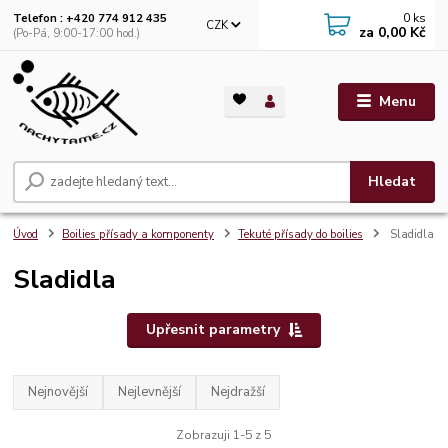
0
ks
Telefon : +420 774 912 435
CZK
za
0,00 Kč
(Po-Pá, 9:00-17:00 hod.)
Menu
Hledat
Úvod
Boilies přísady a komponenty
Tekuté přísady do boilies
Sladidla
Sladidla
Upřesnit parametry
Nejnovější
Nejlevnější
Nejdražší
Zobrazuji 1-5 z 5