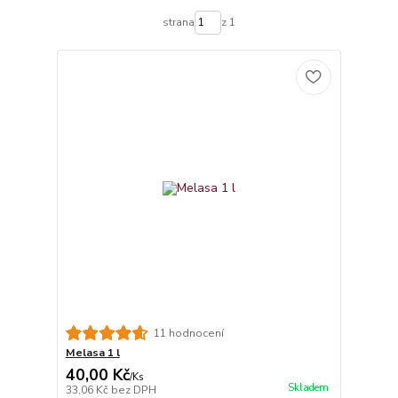
strana
z 1
11 hodnocení
Melasa 1 l
40,00 Kč
/
Ks
Skladem
33,06 Kč
bez DPH