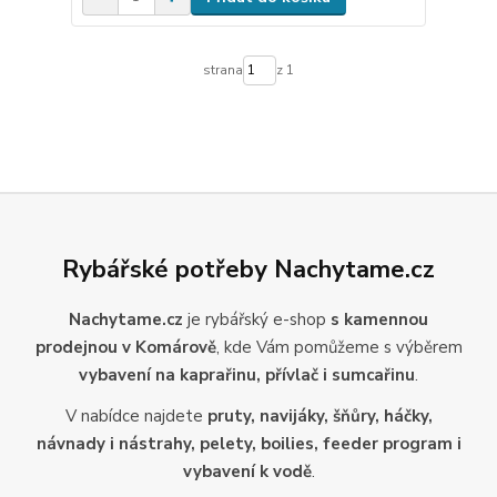
strana
z 1
Rybářské potřeby Nachytame.cz
Nachytame.cz
je rybářský e-shop
s kamennou
prodejnou v Komárově
, kde Vám pomůžeme s výběrem
vybavení na kaprařinu, přívlač i sumcařinu
.
V nabídce najdete
pruty, navijáky, šňůry, háčky,
návnady i nástrahy, pelety, boilies, feeder program i
vybavení k vodě
.