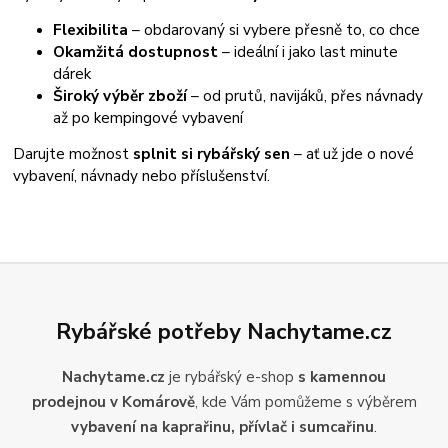
Flexibilita
– obdarovaný si vybere přesně to, co chce
Okamžitá dostupnost
– ideální i jako last minute
dárek
Široký výběr zboží
– od prutů, navijáků, přes návnady
až po kempingové vybavení
Darujte možnost
splnit si rybářský sen
– ať už jde o nové
vybavení, návnady nebo příslušenství.
Rybářské potřeby Nachytame.cz
Nachytame.cz
je rybářský e-shop
s kamennou
prodejnou v Komárově
, kde Vám pomůžeme s výběrem
vybavení na kaprařinu, přívlač i sumcařinu
.