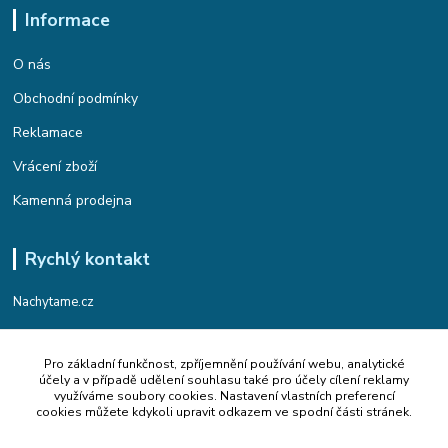
Informace
O nás
Obchodní podmínky
Reklamace
Vrácení zboží
Kamenná prodejna
Rychlý kontakt
Nachytame.cz
Telefon : +420 774 912 435
Pro základní funkčnost, zpříjemnění používání webu, analytické
(Po-Pá, 9:00-17:00 hod.)
účely a v případě udělení souhlasu také pro účely cílení reklamy
využíváme soubory cookies. Nastavení vlastních preferencí
Email : info@nachytame.cz
cookies můžete kdykoli upravit odkazem ve spodní části stránek.