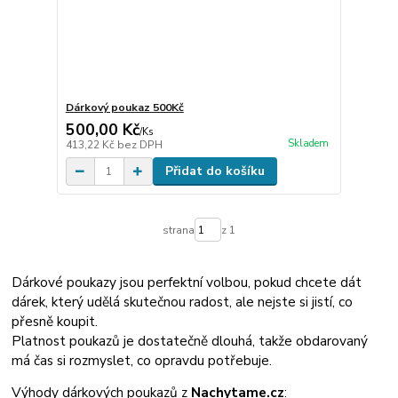
Dárkový poukaz 500Kč
500,00 Kč
/
Ks
Skladem
413,22 Kč
bez DPH
Přidat do košíku
strana
z 1
Dárkové poukazy jsou perfektní volbou, pokud chcete dát
dárek, který udělá skutečnou radost, ale nejste si jistí, co
přesně koupit.
Platnost poukazů je dostatečně dlouhá, takže obdarovaný
má čas si rozmyslet, co opravdu potřebuje.
Výhody dárkových poukazů z
Nachytame.cz
: