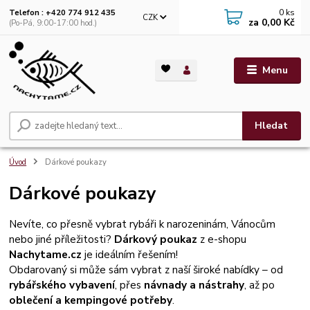
0
ks
Telefon : +420 774 912 435
CZK
za
0,00 Kč
(Po-Pá, 9:00-17:00 hod.)
Menu
Hledat
Úvod
Dárkové poukazy
Dárkové poukazy
Nevíte, co přesně vybrat rybáři k narozeninám, Vánocům
nebo jiné příležitosti?
Dárkový poukaz
z e-shopu
Nachytame.cz
je ideálním řešením!
Obdarovaný si může sám vybrat z naší široké nabídky – od
rybářského vybavení
, přes
návnady a nástrahy
, až po
oblečení a kempingové potřeby
.