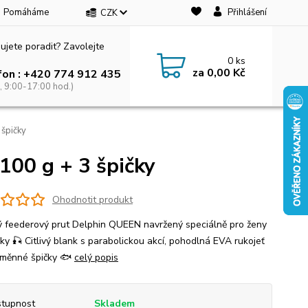
Pomáháme
Přihlášení
CZK
ujete poradit? Zavolejte
0
ks
za
0,00 Kč
fon : +420 774 912 435
, 9:00-17:00 hod.)
špičky
00 g + 3 špičky
Ohodnotit produkt
ý feederový prut Delphin QUEEN navržený speciálně pro ženy
řky 🎣 Citlivý blank s parabolickou akcí, pohodlná EVA rukojeť
výměnné špičky 🐟
celý popis
tupnost
Skladem