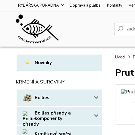
RYBÁŘSKÁ PORADNA
Doprava a platba
Kontakty
Věr
Úvod
P
Novinky
Prut
KRMENÍ A SUROVINY
Boilies
Boilies přísady a
komponenty
Krmítkové směsi