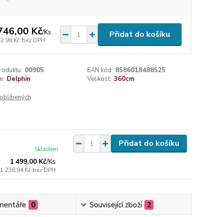
746,00 Kč
/
Ks
Přidat do košíku
42,98 Kč
bez DPH
roduktu:
00905
EAN kód:
8586018488525
e:
Delphin
Velikost:
360cm
oblíbených
Přidat do košíku
Skladem
1 499,00 Kč
/
Ks
1 238,84 Kč
bez DPH
mentáře
0
Související zboží
2