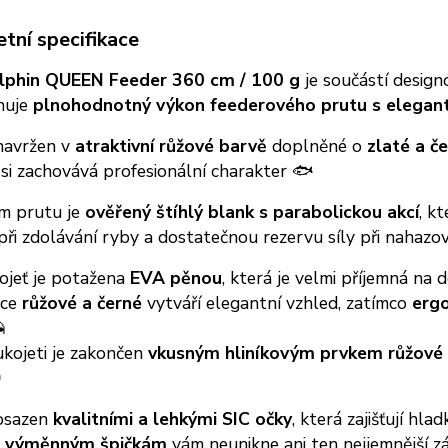
tní specifikace
lphin QUEEN Feeder 360 cm / 100 g
je součástí design
nuje
plnohodnotný výkon feederového prutu s elegan
 navržen v
atraktivní růžové barvě
doplněné o
zlaté a č
si zachovává profesionální charakter 🐟
m prutu je
ověřený štíhlý blank s parabolickou akcí
, k
ři zdolávání ryby a dostatečnou rezervu síly při nahazov
ojeť je potažena
EVA pěnou
, která je velmi příjemná na
ace
růžové a černé
vytváří elegantní vzhled, zatímco
ergo

kojeti je zakončen
vkusným hliníkovým prvkem růžové

 osazen
kvalitními a lehkými SIC očky
, která zajišťují hl
m výměnným špičkám
vám neunikne ani ten nejjemnější zá