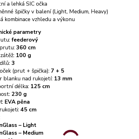
tní a lehká SIC očka
ěnné špičky v balení (Light, Medium, Heavy)
lá kombinace vzhledu a výkonu
nické parametry
rutu:
feederový
 prutu:
360 cm
 zátěž:
100 g
dílů:
3
oček (prut + špička):
7 + 5
r blanku nad rukojetí:
13 mm
ortní délka:
125 cm
ost:
230 g
ť:
EVA pěna
rukojeti:
45 cm
:
nGlass – Light
nGlass – Medium