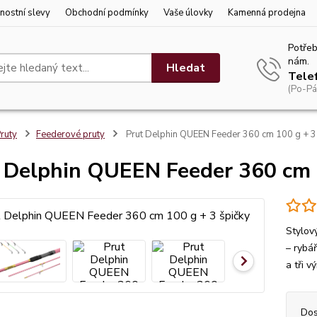
nostní slevy
Obchodní podmínky
Vaše úlovky
Kamenná prodejna
Potřeb
nám.
Hledat
Tele
(Po-Pá
ruty
Feederové pruty
Prut Delphin QUEEN Feeder 360 cm 100 g + 3 
 Delphin QUEEN Feeder 360 cm 1
Stylov
– rybá
a tři 
Dos