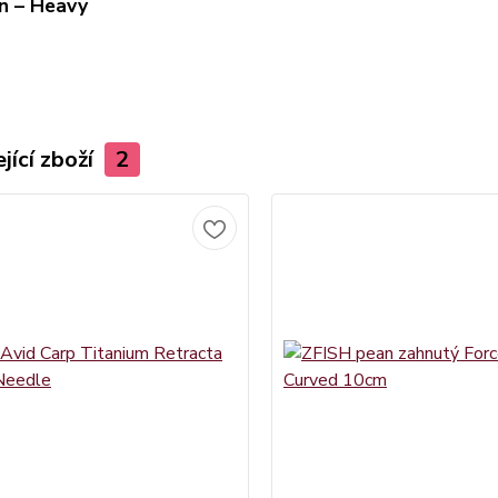
n – Heavy
jící zboží
2