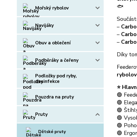
🐟
Mořský rybolov
Součástí
Navijáky
–
Carbo
–
Carbo
–
Carbo
Obuv a oblečení
Díky tom
Podběráky a čeřeny
Feedero
rybolov
Podložky pod ryby,
desinfekce
⭐ Hlavn
🟢 Feed
Pouzdra na pruty
🟢 Elega
🟢 Štíhl
Pruty
🟢 Vysok
🟢 Poho
Dětské pruty
🟢 Ergo