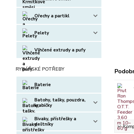
Ořechy a partikl
Pelety
Vlhčené extrudy a pufy
RYBÁŘSKÉ POTŘEBY
Podobn
Baterie
Batohy, tašky, pouzdra,
krabičky
Bivaky, přístřešky a
deštníky
Kompl