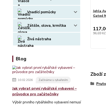
Jehla A
Vnadící pomůcky
Gated 
Zátěže, olova, krmítka
117,0
96,69 K
Živá nástraha
Blog
Zboží 
10.02.2026
Začínáme s rybařením
Pruty
Jak vybrat první rybářské vybavení –
průvodce pro začátečníky
Výběr prvního rybářského vybavení nemusí