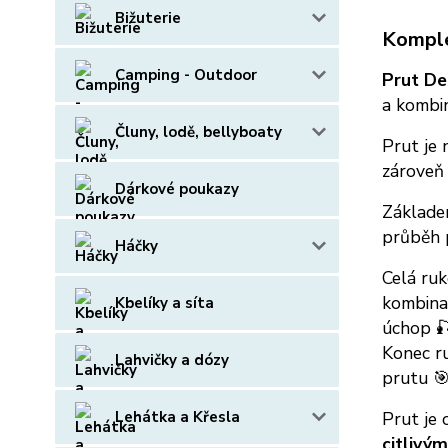
Bižuterie
Komple
Camping - Outdoor
Prut De
a kombi
Čluny, lodě, bellyboaty
Prut je
zároveň 
Dárkové poukazy
Základe
průběh p
Háčky
Celá ruk
kombin
Kbelíky a síta
úchop 
Konec ru
Lahvičky a dózy
prutu 
Lehátka a Křesla
Prut je
citlivý