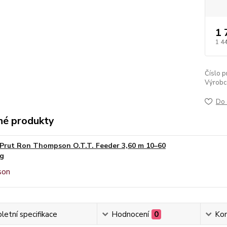
1 
1 4
Číslo p
Výrobc
Do 
é produkty
Prut Ron Thompson O.T.T. Feeder 3,60 m 10–60
g
etní specifikace
Hodnocení
0
Ko