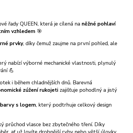
ové řady QUEEN, která je cílená na
něžné pohlaví
tním vzhledem
🎯
erné prvky
, díky čemuž zaujme na první pohled, ale
terý nabízí výborné mechanické vlastnosti, plynulý
ání 💪
 dotek i během chladnějších dnů. Barevná
nomické zúžení rukojeti
zajišťuje pohodlný a jistý
 barvy s logem
, který podtrhuje celkový design
adký průchod vlasce bez zbytečného tření. Díky
běr, ať už lovíte drobnější ryby nebo větší úlovky