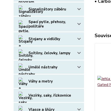
•
Carbo
Signalizátory záběru
Spací pytle, přehozy,
polštáře
Souvise
Stojany a vidličky
Svítilny, čelovky, lampy
Umělé nástrahy
Váhy a metry
Vezírky, saky, řízkovnice
Vlasce a šňůry