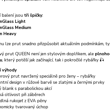
 balení jsou
tři špičky
:
nGlass Light
nGlass Medium
n Heavy
u lze prut snadno přizpůsobit aktuálním podmínkám, typu
vý prut QUEEN není jen stylovým doplňkem, ale
plnoho
u
, který potěší jak začínající, tak i pokročilé rybářky 🎣
í výhody
erový prut navržený speciálně pro ženy – rybářky
ntní design v růžové barvě se zlatými a černými prvky
ý blank s parabolickou akcí
á citlivost při záběrech
dlná rukojeť z EVA pěny
nomicky tvarovaný úchop