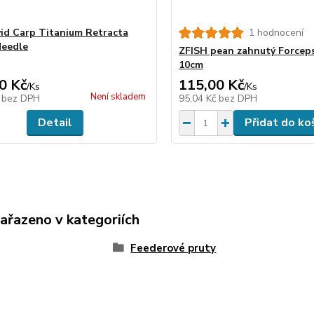
vid Carp Titanium Retracta
1 hodnocení
Needle
ZFISH pean zahnutý Forcep
10cm
0 Kč
115,00 Kč
/
Ks
/
Ks
Není skladem
č
bez DPH
95,04 Kč
bez DPH
Detail
Přidat do ko
zařazeno v kategoriích
Feederové pruty