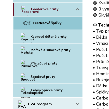
🟢 Kvali
🟢 3 vým
Feederové pruty
🟢 Skvě
Feederové špičky
⚙️ Tech
• Typ p
Kaprové dělené pruty
• Délka
• Vrhací
• Počet 
Mořské a sumcové pruty
• Počet 
• Průmě
Přívlačové pruty
• Transp
• Hmotn
Spodové pruty
• Rukoje
• Délka 
Teleskopické pruty
• Špičky
•
Carbo
•
Carbo
PVA program