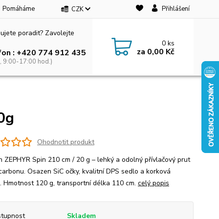
Pomáháme
Přihlášení
CZK
ujete poradit? Zavolejte
0
ks
za
0,00 Kč
fon : +420 774 912 435
, 9:00-17:00 hod.)
0g
Ohodnotit produkt
n ZEPHYR Spin 210 cm / 20 g – lehký a odolný přívlačový prut
carbonu. Osazen SiC očky, kvalitní DPS sedlo a korková
ť. Hmotnost 120 g, transportní délka 110 cm.
celý popis
tupnost
Skladem