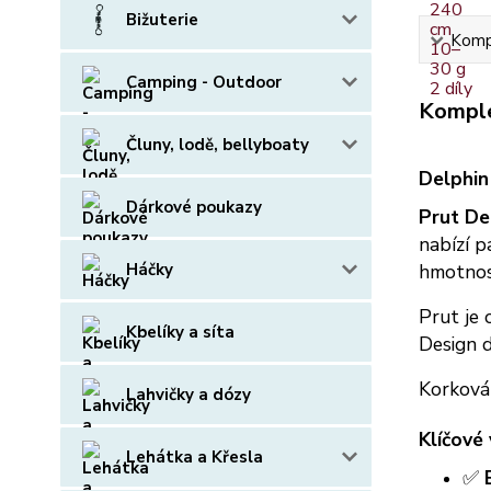
Bižuterie
Kompl
Camping - Outdoor
Komple
Čluny, lodě, bellyboaty
Delphin
Dárkové poukazy
Prut De
nabízí p
Háčky
hmotnost
Prut je
Kbelíky a síta
Design 
Korková
Lahvičky a dózy
Klíčové 
Lehátka a Křesla
✅