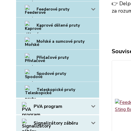
👉 Delph
Feederové pruty
za rozu
Kaprové dělené pruty
Mořské a sumcové pruty
Souvise
Přívlačové pruty
Spodové pruty
Teleskopické pruty
PVA program
Signalizátory záběru