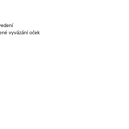
vedení
lené vyvázání oček