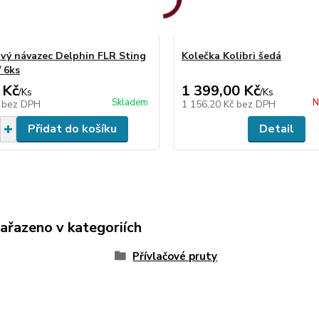
vý návazec Delphin FLR Sting
Kolečka Kolibri šedá
/ 6ks
 Kč
1 399,00 Kč
/
Ks
/
Ks
Skladem
N
č
bez DPH
1 156,20 Kč
bez DPH
Přidat do košíku
Detail
zařazeno v kategoriích
Přívlačové pruty