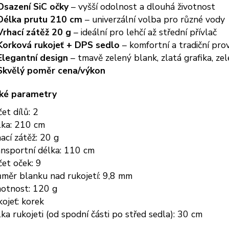
Osazení SiC očky
– vyšší odolnost a dlouhá životnost
Délka prutu 210 cm
– univerzální volba pro různé vody
Vrhací zátěž 20 g
– ideální pro lehčí až střední přívlač
Korková rukojeť + DPS sedlo
– komfortní a tradiční pro
Elegantní design
– tmavě zelený blank, zlatá grafika, ze
Skvělý poměr cena/výkon
ké parametry
et dílů: 2
lka: 210 cm
ací zátěž: 20 g
nsportní délka: 110 cm
et oček: 9
měr blanku nad rukojetí: 9,8 mm
otnost: 120 g
ojeť: korek
ka rukojeti (od spodní části po střed sedla): 30 cm