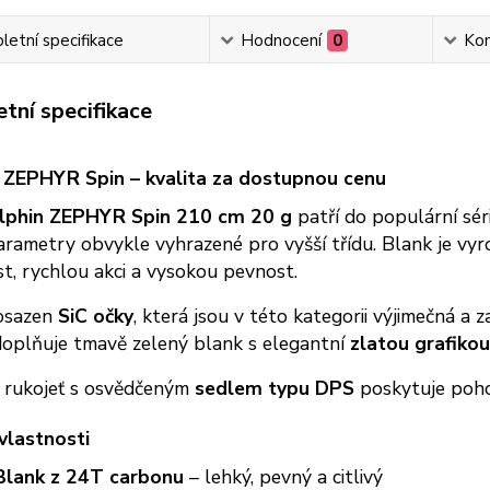
etní specifikace
Hodnocení
0
Ko
tní specifikace
 ZEPHYR Spin – kvalita za dostupnou cenu
lphin ZEPHYR Spin 210 cm 20 g
patří do populární sé
arametry obvykle vyhrazené pro vyšší třídu. Blank je vy
, rychlou akci a vysokou pevnost.
 osazen
SiC očky
, která jsou v této kategorii výjimečná a
doplňuje tmavě zelený blank s elegantní
zlatou grafiko
 rukojeť s osvědčeným
sedlem typu DPS
poskytuje pohod
vlastnosti
Blank z 24T carbonu
– lehký, pevný a citlivý