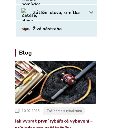
Zátěže, olova, krmítka
Živá nástraha
Blog
10.02.2026
Začínáme s rybařením
Jak vybrat první rybářské vybavení –