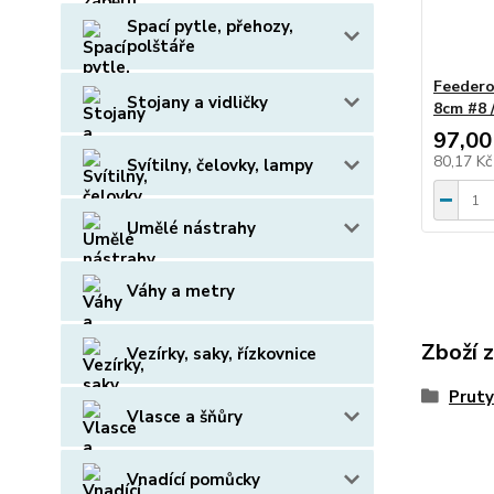
Spací pytle, přehozy,
polštáře
Feedero
Stojany a vidličky
8cm #8 
97,00
80,17 K
Svítilny, čelovky, lampy
Umělé nástrahy
Váhy a metry
Zboží 
Vezírky, saky, řízkovnice
Pruty
Vlasce a šňůry
Vnadící pomůcky