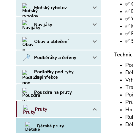
✅
Mořský rybolov
✅
✅
Navijáky
✅
✅
✅
Obuv a oblečení
Technic
Podběráky a čeřeny
Poč
Dé
Podložky pod ryby,
desinfekce
Vrh
Tra
Pouzdra na pruty
Poč
Prů
Hm
Pruty
Ruk
Dél
Dětské pruty