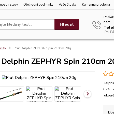
nostní slevy
Obchodní podmínky
Vaše úlovky
Kamenná prodejna
Potřeb
nám.
Hledat
Tele
(Po-Pá
ruty
Prut Delphin ZEPHYR Spin 210cm 20g
 Delphin ZEPHYR Spin 210cm 2
Delphi
z 24T 
rukoje
Dos