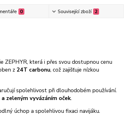
mentáře
0
Související zboží
2
rie ZEPHYR, která i přes svou dostupnou cenu
roben z
24T carbonu
, což zajišťuje nízkou
 zaručují spolehlivost při dlouhodobém používání.
u a zeleným vyvázáním oček
.
lný úchop a spolehlivou fixaci navijáku.