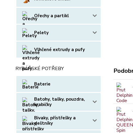
Ořechy a partikl
Pelety
Vlhčené extrudy a pufy
RYBÁŘSKÉ POTŘEBY
Podobn
Baterie
Batohy, tašky, pouzdra,
krabičky
Bivaky, přístřešky a
deštníky