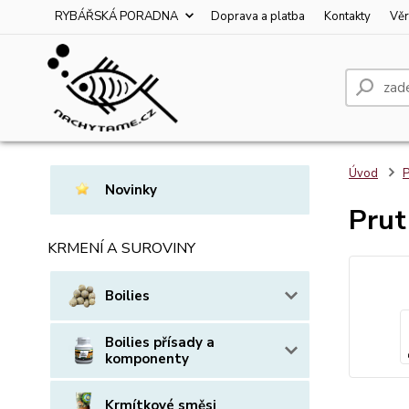
RYBÁŘSKÁ PORADNA
Doprava a platba
Kontakty
Věr
Úvod
P
Novinky
Prut
KRMENÍ A SUROVINY
Boilies
Boilies přísady a
komponenty
Krmítkové směsi