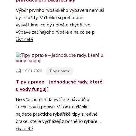
průvodce pro začátečníky
Výběr prvního rybářského vybavení nemusí
být složitý. V článku si přehledně
vysvětlíme, co by nemělo chybět ve
výbavě začínajícího rybáře a na co se p...
číst celé
10.01.2026
Tipy z praxe
Tipy z praxe – jednoduché rady, které
u vody fungují
Ne všechno se dá vyčíst z návodů a
technických popisů. V tomto článku
najdete praktické rybářské tipy z reálné
praxe, které vycházejí z běžného rybaře...
číst celé