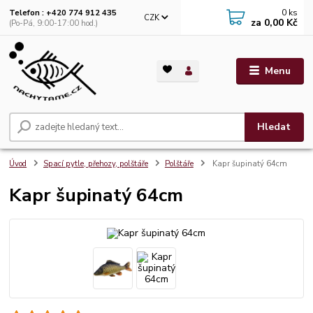
0
ks
Telefon : +420 774 912 435
CZK
za
0,00 Kč
(Po-Pá, 9:00-17:00 hod.)
Menu
Hledat
Úvod
Spací pytle, přehozy, polštáře
Polštáře
Kapr šupinatý 64cm
Kapr šupinatý 64cm