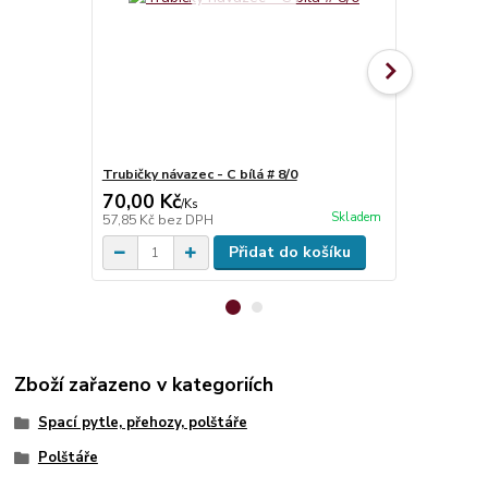
Trubičky návazec - C bílá # 8/0
Háčky Delph
70,00 Kč
55,00 Kč
/
Ks
Skladem
57,85 Kč
bez DPH
45,45 Kč
bez
Přidat do košíku
Zboží zařazeno v kategoriích
Spací pytle, přehozy, polštáře
Polštáře