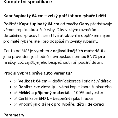
Kompletní specifikace
Kapr šupinatý 64 cm – velký polštář pro rybáře i děti
Polštář Kapr šupinatý 64 cm
od značky
Gaby
představuje
věrnou repliku skutečné ryby. Díky velkým rozměrům a
detailnímu zpracování se stává atraktivním doplňkem nejen
pro malé rybáře, ale i pro dospělé milovníky rybařiny.
Tento polštář je vyroben z
nejkvalitnějších materiálů
a
jeho provedení je shodné s evropskou normou
EN71 pro
hračky
, což zajišťuje jeho bezpečnost i při použití dětmi.
Proč si vybrat právě tuto variantu?
✅
Velikost 64 cm
– ideální dekorace i originální dárek
✅
Realistické detaily
– věrná kopie kapra šupinatého
✅
Měkký a příjemný materiál
– 100% polyester
✅ Certifikace
EN71
– bezpečný i jako hračka
✅ Vhodný jako
dárek pro rybáře, děti i dekoraci
Parametry