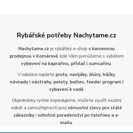
Rybářské potřeby Nachytame.cz
Nachytame.cz
je rybářský e-shop
s kamennou
prodejnou v Komárově
, kde Vám pomůžeme s výběrem
vybavení na kaprařinu, přívlač i sumcařinu
.
V nabídce najdete
pruty, navijáky, šňůry, háčky,
návnady i nástrahy, pelety, boilies, feeder program i
vybavení k vodě
.
Objednávky rychle expedujeme, můžete využít osobní
odběr a samozřejmostí jsou
věrnostní slevy pro stálé
zákazníky
i
ochotné poradenství po telefonu a e-
mailu
.