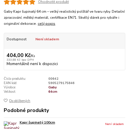
Ohodnotit produkt
Gaby Kapr šupinatý 64 cm – velký realistický polštář ve tvaru ryby. Detailní
zpracování, měkký materiál, certifikace EN71. Skvělý dárek pro rybáře i
originální dekorace.
celý popis
Dostupnost
Není skladem
404,00 Kč
/
Ks
333,88 Kč
bez DPH
Momentálně není k dispozici
Číslo produktu:
00642
EAN kód:
5905279175846
Výrobce:
Gaby
Velikost:
64cm
Do oblíbených
Podobné produkty
Kapr šupinatý 100cm
Není skladem