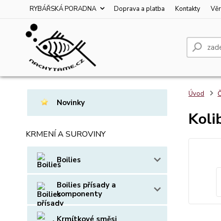
RYBÁŘSKÁ PORADNA
Doprava a platba
Kontakty
Věr
Úvod
Č
Novinky
Koli
KRMENÍ A SUROVINY
Boilies
Boilies přísady a
komponenty
Krmítkové směsi