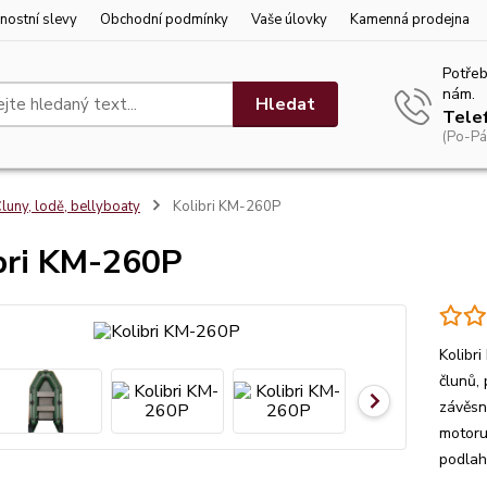
nostní slevy
Obchodní podmínky
Vaše úlovky
Kamenná prodejna
Potřeb
nám.
Hledat
Tele
(Po-Pá
luny, lodě, bellyboaty
Kolibri KM-260P
bri KM-260P
Kolibr
člunů,
závěsn
motoru
podlah