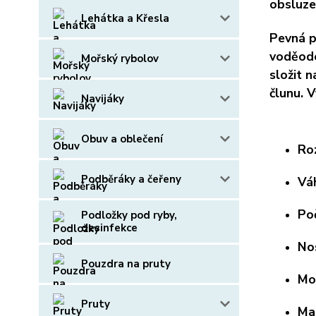
obsluze
Lehátka a Křesla
Pevná p
voděodo
Mořský rybolov
složit 
člunu. 
Navijáky
Obuv a oblečení
Ro
Podběráky a čeřeny
P
Podložky pod ryby,
desinfekce
N
Pouzdra na pruty
M
Pruty
M