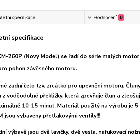
etní specifikace
Hodnocení
0
tní specifikace
 KM-260P (Nový Model) se řadí do série malých motorov
pro pohon závěsného motoru.
vné zadní čelo tzv. zrcátko pro upevnění motoru. Člun
z voděodolné překližky, která zpevňuje člun a zlepšuje
ximálně 10-15 minut. Materiál použitý na výrobu je 5
M jsou vybaveny přetlakovými ventily!!!
dní výbavě jsou dvě lavičky, dvě vesla, nafukovací nož