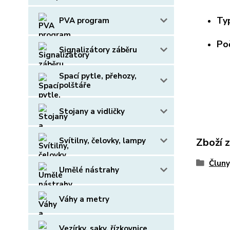
T
PVA program
P
Signalizátory záběru
Spací pytle, přehozy,
polštáře
Stojany a vidličky
Svítilny, čelovky, lampy
Zboží 
Čluny
Umělé nástrahy
Váhy a metry
Vezírky, saky, řízkovnice