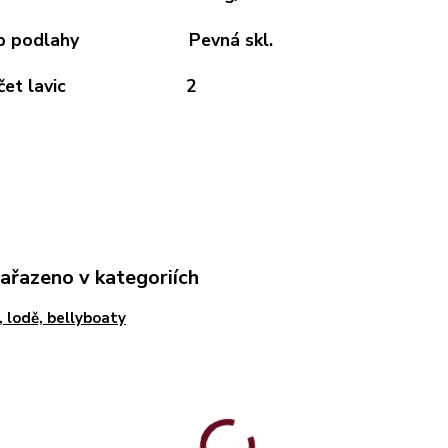
yp podlahy Pevná skl.
očet lavic 2
zařazeno v kategoriích
, lodě, bellyboaty