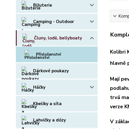
Bižuterie
Kompl
Camping - Outdoor
Komple
Čluny, lodě, bellyboaty
Kolibri
Příslušenství
hlavně 
Dárkové poukazy
Mají pe
Háčky
podlahu 
trvá ma
Kbelíky a síta
verze K
Lahvičky a dózy
V zákla