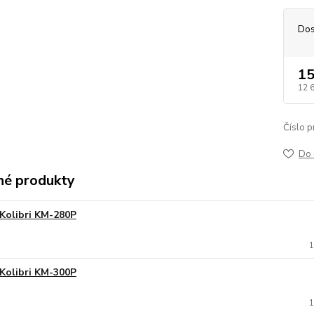
Dos
15
12 
Číslo p
Do 
é produkty
Kolibri KM-280P
1
Kolibri KM-300P
1