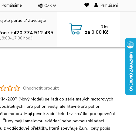
Pomáháme
Přihlášení
CZK
ujete poradit? Zavolejte
0
ks
za
0,00 Kč
fon : +420 774 912 435
, 9:00-17:00 hod.)
Ohodnotit produkt
i KM-260P (Nový Model) se řadí do série malých motorových
 použitelných i pro pohon vesly, ale hlavně pro pohon
ého motoru. Mají pevné zadní čelo tzv. zrcátko pro upevnění
. Čluny mají lamelovou skládací nebo pevnou skládací
u z voděodolné překližky, která zpevňuje člun...
celý popis