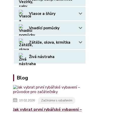
Vlasce a šňůry
Vnadící pomůcky
Zátěže, olova, krmítka
Živá nástraha
Blog
10.02.2026
Začínáme s rybařením
Jak vybrat první rybářské vybavení –