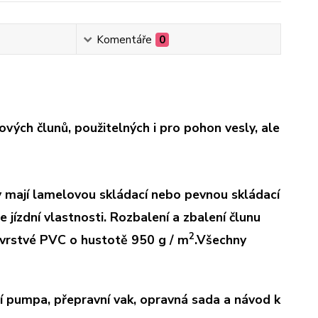
Komentáře
0
ých člunů, použitelných i pro pohon vesly, ale
y mají lamelovou skládací nebo pevnou skládací
 jízdní vlastnosti. Rozbalení a zbalení člunu
2
 vrstvé PVC o hustotě 950 g / m
.Všechny
ní pumpa, přepravní vak, opravná sada a návod k