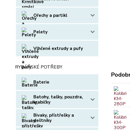
Ořechy a partikl
Pelety
Vlhčené extrudy a pufy
RYBÁŘSKÉ POTŘEBY
Podobn
Baterie
Batohy, tašky, pouzdra,
krabičky
Bivaky, přístřešky a
deštníky