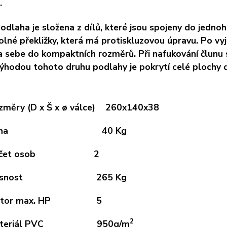
.
odlaha je složena z dílů, které jsou spojeny do jednoh
lné překližky, která má protiskluzovou úpravu. Po vyj
na sebe do kompaktních rozměrů. Při nafukování člunu 
Výhodou tohoto druhu podlahy je pokrytí celé plochy d
změry (D x Š x
ø válce) 260x140x38
Váha 40 Kg
očet osob 2
osnost 265 Kg
otor max. HP 5
2
ateriál PVC 950g/m