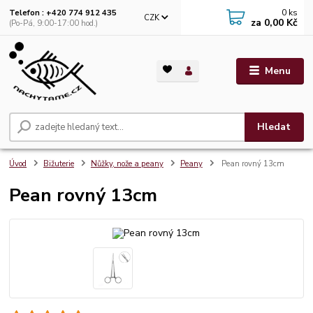
0
ks
Telefon : +420 774 912 435
CZK
za
0,00 Kč
(Po-Pá, 9:00-17:00 hod.)
Menu
Hledat
Úvod
Bižuterie
Nůžky, nože a peany
Peany
Pean rovný 13cm
Pean rovný 13cm