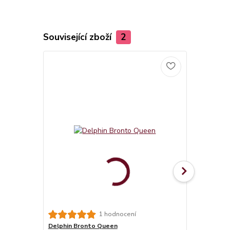
Související zboží
2
Tričko Nach
1 hodnocení
Delphin Bronto Queen