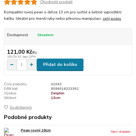
Ohodnotit produkt
Kompaktní rovný pean o délce 13 cm pro rychlé a šetrné vyproštění
háčku. Ideální pro menší ryby nebo přesnou manipulaci.
celý popis
Dostupnost
Skladem
121,00 Kč
/
Ks
100,00 Kč
bez DPH
Přidat do košíku
Číslo produktu:
01043
EAN kód:
8586016323392
Výrobce:
Delphin
Velikost:
13cm
Do oblíbených
Podobné produkty
Pean rovný 18cm
Není skladem