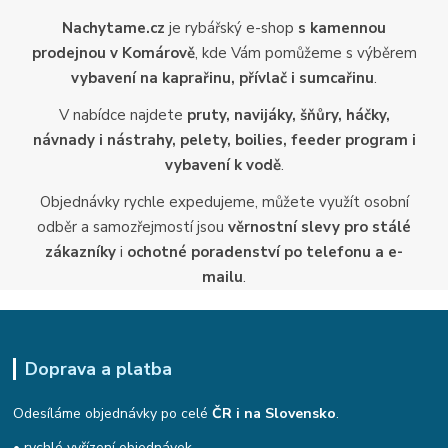
Nachytame.cz
je rybářský e-shop
s kamennou
prodejnou v Komárově
, kde Vám pomůžeme s výběrem
vybavení na kaprařinu, přívlač i sumcařinu
.
V nabídce najdete
pruty, navijáky, šňůry, háčky,
návnady i nástrahy, pelety, boilies, feeder program i
vybavení k vodě
.
Objednávky rychle expedujeme, můžete využít osobní
odběr a samozřejmostí jsou
věrnostní slevy pro stálé
zákazníky
i
ochotné poradenství po telefonu a e-
mailu
.
Doprava a platba
Odesíláme objednávky po celé
ČR i na Slovensko
.
• rychlé vyřízení objednávek