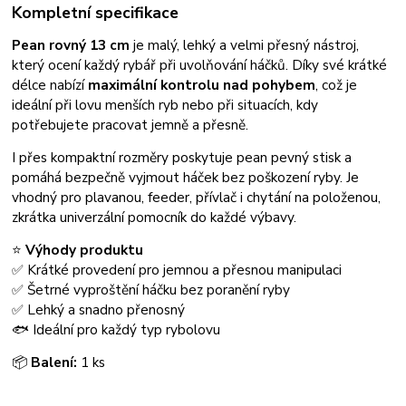
Kompletní specifikace
Pean rovný 13 cm
je malý, lehký a velmi přesný nástroj,
který ocení každý rybář při uvolňování háčků. Díky své krátké
délce nabízí
maximální kontrolu nad pohybem
, což je
ideální při lovu menších ryb nebo při situacích, kdy
potřebujete pracovat jemně a přesně.
I přes kompaktní rozměry poskytuje pean pevný stisk a
pomáhá bezpečně vyjmout háček bez poškození ryby. Je
vhodný pro plavanou, feeder, přívlač i chytání na položenou,
zkrátka univerzální pomocník do každé výbavy.
⭐
Výhody produktu
✅ Krátké provedení pro jemnou a přesnou manipulaci
✅ Šetrné vyproštění háčku bez poranění ryby
✅ Lehký a snadno přenosný
🐟 Ideální pro každý typ rybolovu
📦
Balení:
1 ks