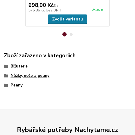
698,00 Kč
350,00 K
/
Ks
Skladem
576,86 Kč
bez DPH
289,26 Kč
be
Zvolit variantu
Zboží zařazeno v kategoriích
Bižuterie
Nůžky, nože a peany
Peany
Rybářské potřeby Nachytame.cz