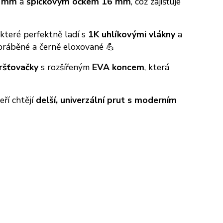
0 mm
a
špičkovým očkem 16 mm
, což zajišťuje
 které perfektně ladí s
1K uhlíkovými vlákny
a
 obráběné a černě eloxované 💪
ršťovačky
s rozšířeným
EVA koncem
, která
eří chtějí
delší, univerzální prut s moderním