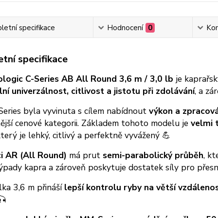
etní specifikace
Hodnocení
0
Ko
tní specifikace
ologic C-Series AB All Round 3,6 m / 3,0 lb
je kaprařsk
í univerzálnost, citlivost a jistotu při zdolávání
, a z
Series byla vyvinuta s cílem nabídnout
výkon a zpracov
ější cenové kategorii. Základem tohoto modelu je
velmi 
který je lehký, citlivý a perfektně vyvážený 💪
i AR (All Round)
má prut
semi-parabolický průběh
, k
ýpady kapra a zároveň poskytuje dostatek síly pro přes
lka 3,6 m přináší
lepší kontrolu ryby na větší vzdáleno
🎣