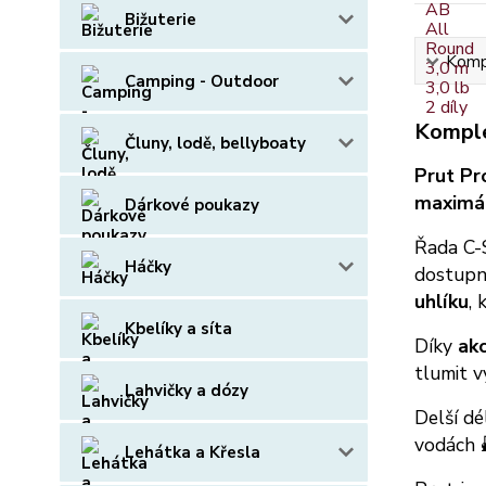
Bižuterie
Kompl
Camping - Outdoor
Komple
Čluny, lodě, bellyboaty
Prut Pr
maximáln
Dárkové poukazy
Řada C-
Háčky
dostupn
uhlíku
, 
Kbelíky a síta
Díky
akc
tlumit v
Lahvičky a dózy
Delší dé
vodách 
Lehátka a Křesla