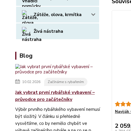
Souvise
Zátěže, olova, krmítka
Živá nástraha
Blog
10.02.2026
Začínáme s rybařením
Jak vybrat první rybářské vybavení –
průvodce pro začátečníky
Výběr prvního rybářského vybavení nemusí
Naviják
být složitý. V článku si přehledně
vysvětlíme, co by nemělo chybět ve
2 059
výbavě začínajícího rybáře a na co se p...