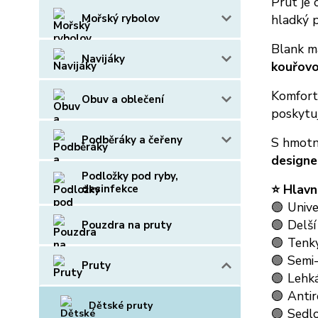
Prut je
Mořský rybolov
hladký p
Blank 
Navijáky
kouřovou
Komfort 
Obuv a oblečení
poskytu
Podběráky a čeřeny
S hmotn
designe
Podložky pod ryby,
⭐ Hlavn
desinfekce
🟢 Unive
🟢 Delší
Pouzdra na pruty
🟢 Tenk
🟢 Semi-
Pruty
🟢 Lehk
🟢 Antir
Dětské pruty
🟢 Sedlo