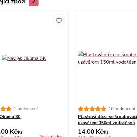
jící zboží
2
1 hodnocení
10 hodnocení
 Okuma 8K
Plastová dóza se šroubovac
uzávěrem 150ml vodotěsná
,00 Kč
14,00 Kč
/
Ks
/
Ks
Není skladem