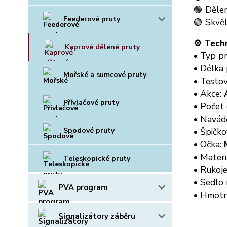
🟢 Děle
Feederové pruty
🟢 Skvěl
⚙️ Tech
Kaprové dělené pruty
• Typ p
• Délka
Mořské a sumcové pruty
• Testov
• Akce:
Přívlačové pruty
• Počet 
• Navád
Spodové pruty
• Špičk
• Očka:
• Materi
Teleskopické pruty
• Rukoje
• Sedlo 
PVA program
• Hmotn
Signalizátory záběru