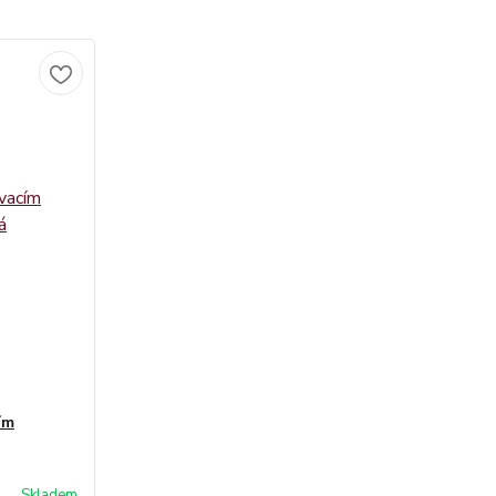
ím
Skladem