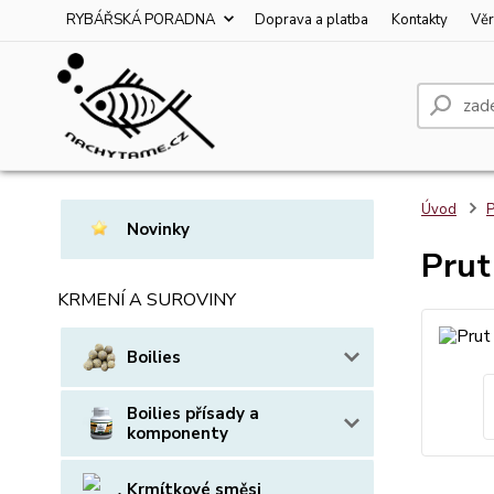
RYBÁŘSKÁ PORADNA
Doprava a platba
Kontakty
Věr
Úvod
P
Novinky
Prut
KRMENÍ A SUROVINY
Boilies
Boilies přísady a
komponenty
Krmítkové směsi