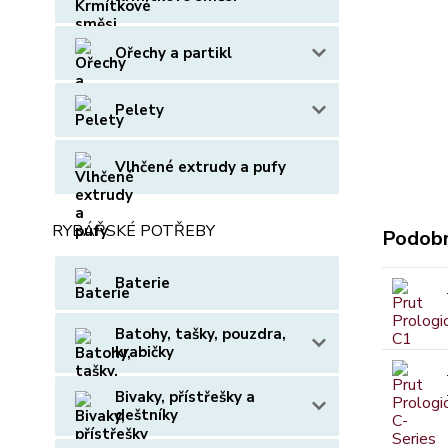
Ořechy a partikl
Pelety
Vlhčené extrudy a pufy
RYBÁŘSKÉ POTŘEBY
Podobn
Baterie
Batohy, tašky, pouzdra,
krabičky
Bivaky, přístřešky a
deštníky