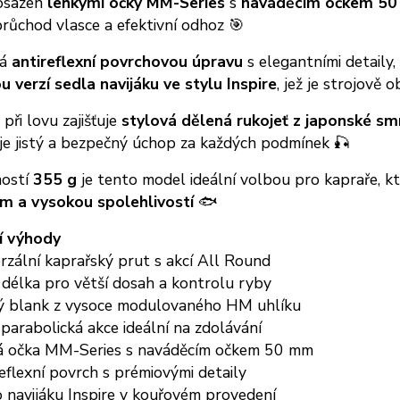
 osazen
lehkými očky MM-Series
s
naváděcím očkem 5
růchod vlasce a efektivní odhoz 🎯
má
antireflexní povrchovou úpravu
s elegantními detaily,
 verzí sedla navijáku ve stylu Inspire
, jež je strojově
při lovu zajišťuje
stylová dělená rukojeť z japonské sm
je jistý a bezpečný úchop za každých podmínek 🎣
ostí
355 g
je tento model ideální volbou pro kapraře, kt
m a vysokou spolehlivostí
🐟
í výhody
rzální kaprařský prut s akcí All Round
 délka pro větší dosah a kontrolu ryby
ý blank z vysoce modulovaného HM uhlíku
parabolická akce ideální na zdolávání
á očka MM-Series s naváděcím očkem 50 mm
eflexní povrch s prémiovými detaily
 navijáku Inspire v kouřovém provedení