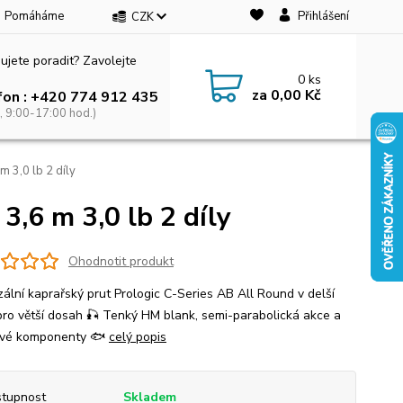
Pomáháme
Přihlášení
CZK
ujete poradit? Zavolejte
0
ks
za
0,00 Kč
fon : +420 774 912 435
, 9:00-17:00 hod.)
m 3,0 lb 2 díly
3,6 m 3,0 lb 2 díly
Ohodnotit produkt
zální kaprařský prut Prologic C-Series AB All Round v delší
pro větší dosah 🎣 Tenký HM blank, semi-parabolická akce a
ové komponenty 🐟
celý popis
tupnost
Skladem