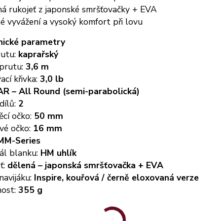
ná rukojeť z japonské smršťovačky + EVA
é vyvážení a vysoký komfort při lovu
nické parametry
rutu:
kaprařský
 prutu:
3,6 m
ací křivka:
3,0 lb
AR – All Round (semi-parabolická)
dílů:
2
ěcí očko:
50 mm
ové očko:
16 mm
MM-Series
ál blanku:
HM uhlík
ť:
dělená – japonská smršťovačka + EVA
navijáku:
Inspire, kouřová / černě eloxovaná verze
ost:
355 g