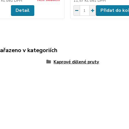
5 Kč
bez DPH
11,57 Kč
bez DPH
Detail
Přidat do ko
zařazeno v kategoriích
Kaprové dělené pruty