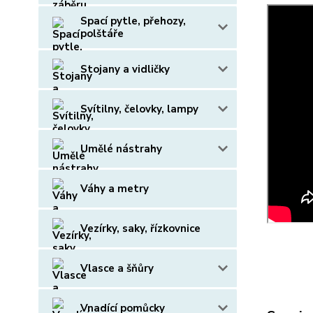
Spací pytle, přehozy,
polštáře
Stojany a vidličky
Svítilny, čelovky, lampy
Umělé nástrahy
Váhy a metry
Vezírky, saky, řízkovnice
Vlasce a šňůry
Vnadící pomůcky