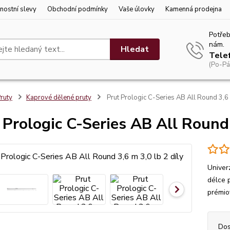
nostní slevy
Obchodní podmínky
Vaše úlovky
Kamenná prodejna
Potřeb
nám.
Hledat
Tele
(Po-Pá
ruty
Kaprové dělené pruty
Prut Prologic C-Series AB All Round 3,6 
 Prologic C-Series AB All Round 
Univer
délce 
prémi
Dos