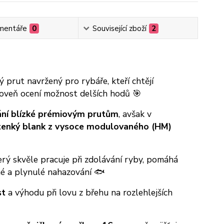
mentáře
0
Související zboží
2
ý prut navržený pro rybáře, kteří chtějí
ároveň ocení možnost delších hodů 🎯
ání blízké prémiovým prutům
, avšak v
tenký blank z vysoce modulovaného (HM)
terý skvěle pracuje při zdolávání ryby, pomáhá
né a plynulé nahazování 🐟
st
a výhodu při lovu z břehu na rozlehlejších