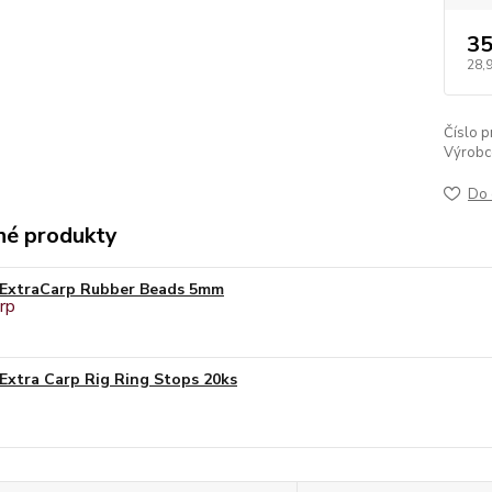
35
28,
Číslo p
Výrobc
Do 
é produkty
ExtraCarp Rubber Beads 5mm
Extra Carp Rig Ring Stops 20ks