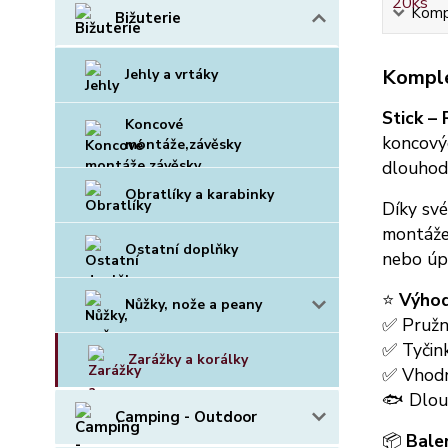
Kompl
Bižuterie
Komple
Jehly a vrtáky
Stick –
Koncové
koncový
montáže,závěsky
dlouhod
Obratlíky a karabinky
Díky své
montáže 
Ostatní doplňky
nebo úp
⭐
Výhod
Nůžky, nože a peany
✅ Pružné
✅ Tyčink
Zarážky a korálky
✅ Vhodn
🐟 Dlou
Camping - Outdoor
📦
Balen