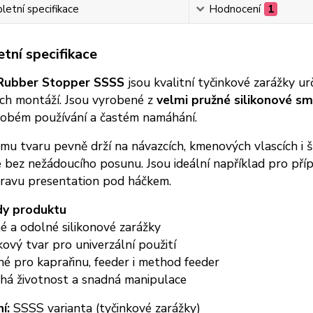
etní specifikace
Hodnocení
1
tní specifikace
 Rubber Stopper SSSS
jsou kvalitní tyčinkové zarážky u
ch montáží. Jsou vyrobené z
velmi pružné silikonové sm
obém používání a častém namáhání.
mu tvaru pevně drží na návazcích, kmenových vlascích i šň
bez nežádoucího posunu. Jsou ideální například pro pří
ravu presentation pod háčkem.
y produktu
 a odolné silikonové zarážky
ový tvar pro univerzální použití
é pro kaprařinu, feeder i method feeder
há životnost a snadná manipulace
í:
SSSS varianta (tyčinkové zarážky)