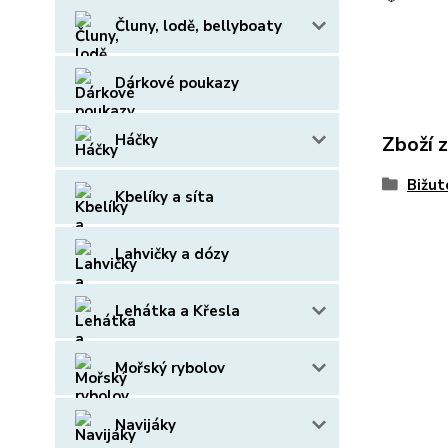
Čluny, lodě, bellyboaty
Dárkové poukazy
Háčky
Zboží 
Bižut
Kbelíky a síta
Lahvičky a dózy
Lehátka a Křesla
Mořský rybolov
Navijáky