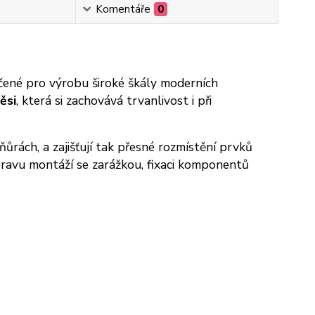
Komentáře
0
rčené pro výrobu široké škály moderních
ěsi
, která si zachovává trvanlivost i při
ůrách, a zajišťují tak přesné rozmístění prvků
pravu montáží se zarážkou, fixaci komponentů