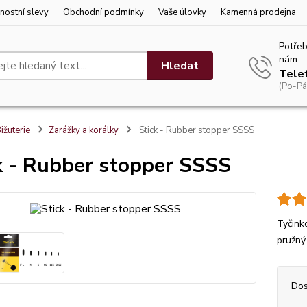
nostní slevy
Obchodní podmínky
Vaše úlovky
Kamenná prodejna
Potřeb
nám.
Hledat
Tele
(Po-Pá
ižuterie
Zarážky a korálky
Stick - Rubber stopper SSSS
k - Rubber stopper SSSS
Tyčink
pružný
Dos