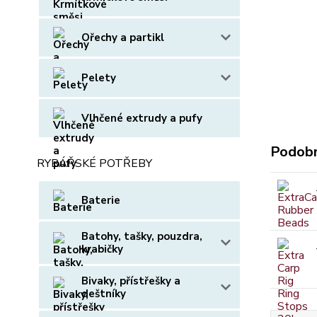
Ořechy a partikl
Pelety
Vlhčené extrudy a pufy
Podobn
RYBÁŘSKÉ POTŘEBY
Baterie
Batohy, tašky, pouzdra,
krabičky
Bivaky, přístřešky a
deštníky