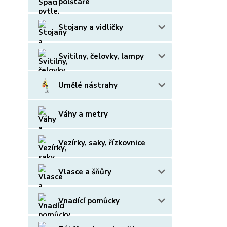
polštáře
Stojany a vidličky
Svítilny, čelovky, lampy
Umělé nástrahy
Váhy a metry
Vezírky, saky, řízkovnice
Vlasce a šňůry
Vnadící pomůcky