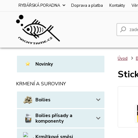
RYBÁŘSKÁ PORADNA
Doprava a platba
Kontakty
Věr
Úvod
B
Novinky
Stic
KRMENÍ A SUROVINY
Boilies
Boilies přísady a
komponenty
Krmítkové směsi