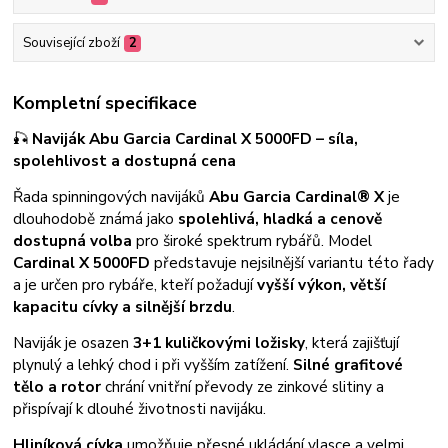
Související zboží
2
Kompletní specifikace
🎣
Naviják Abu Garcia Cardinal X 5000FD – síla,
spolehlivost a dostupná cena
Řada spinningových navijáků
Abu Garcia Cardinal® X
je
dlouhodobě známá jako
spolehlivá, hladká a cenově
dostupná volba
pro široké spektrum rybářů. Model
Cardinal X 5000FD
představuje nejsilnější variantu této řady
a je určen pro rybáře, kteří požadují
vyšší výkon, větší
kapacitu cívky a silnější brzdu
.
Naviják je osazen
3+1 kuličkovými ložisky
, která zajišťují
plynulý a lehký chod i při vyšším zatížení.
Silné grafitové
tělo a rotor
chrání vnitřní převody ze zinkové slitiny a
přispívají k dlouhé životnosti navijáku.
Hliníková cívka
umožňuje přesné ukládání vlasce a velmi