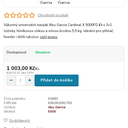
Ohodnotit produkt
Výkonný univerzální naviják Abu Garcia Cardinal X 5000FD 🎣 s 3+1
ložisky, hliníkovou cívkou a silnou brzdou 5,5 kg. Ideální pro přívlač,
feeder i těžší rybolov.
celý popis
Dostupnost
Skladem
1 003,00 Kč
/
Ks
828,93 Kč
bez DPH
Přidat do košíku
Číslo produktu:
02683
EAN kód:
036282081703
Výrobce:
Abu Garcia
Velikost:
5000
Do oblíbených