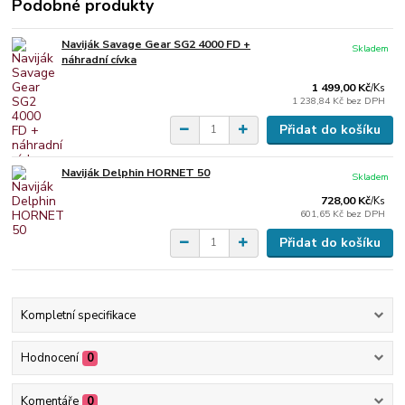
Podobné produkty
Naviják Savage Gear SG2 4000 FD +
Skladem
náhradní cívka
1 499,00 Kč
/
Ks
1 238,84 Kč
bez DPH
Přidat do košíku
Naviják Delphin HORNET 50
Skladem
728,00 Kč
/
Ks
601,65 Kč
bez DPH
Přidat do košíku
Kompletní specifikace
Hodnocení
0
Komentáře
0