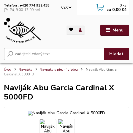
0
ks
Telefon : +420 774 912 435
CZK
za
0,00 Kč
(Po-Pá, 9:00-17:00 hod.)
Menu
Hledat
Úvod
Navijáky
Navijáky s přední brzdou
Naviják Abu Garcia
Cardinal X 5000FD
Naviják Abu Garcia Cardinal X
5000FD