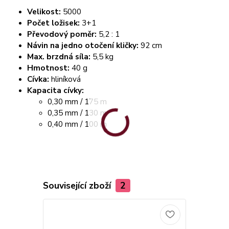
Velikost:
5000
Počet ložisek:
3+1
Převodový poměr:
5,2 : 1
Návin na jedno otočení kličky:
92 cm
Max. brzdná síla:
5,5 kg
Hmotnost:
40 g
Cívka:
hliníková
Kapacita cívky:
0,30 mm / 175 m
0,35 mm / 130 m
0,40 mm / 100 m
Související zboží
2