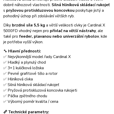
dobré náhozové vlastnosti.
Silná hliníková skládací rukojeť
s
pryžovou protiskluzovou koncovkou
poskytuje jistý a
pohodlný úchop při zdolávání větších ryb.
Díky
brzdné síle 5,5 kg
a větší velikosti cívky je Cardinal X
5000FD vhodný nejen pro
přívlač na větší nástrahy
, ale
také pro
feeder, plavanou nebo univerzální rybolov
, kde
je potřeba vyšší výkon.
🔧
Hlavní přednosti:
✅ Nejvýkonnější model řady Cardinal X
✅ Hladký a plynulý chod
✅ 3+1 kuličková ložiska
✅ Pevné grafitové tělo a rotor
✅ Hliníková cívka
✅ Silná hliníková skládací rukojeť
✅ Pryžová protiskluzová koncovka rukojeti
✅ Páčka zpětného chodu
✅ Výborný poměr kvalita / cena
📏
Technické parametry: