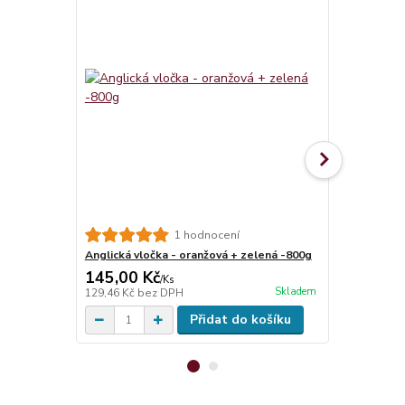
1 hodnocení
Anglická vločka - oranžová + zelená -800g
TB Baits Bo
145,00 Kč
699,00 K
/
Ks
Skladem
129,46 Kč
bez DPH
624,11 Kč
be
Přidat do košíku