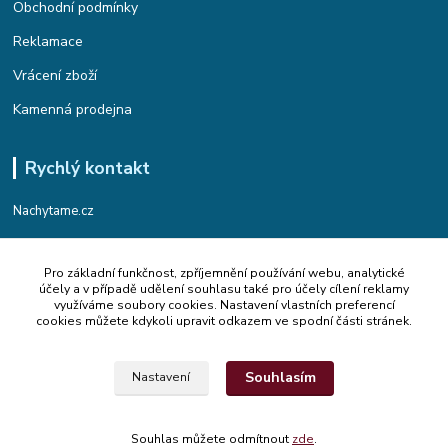
Obchodní podmínky
Reklamace
Vrácení zboží
Kamenná prodejna
Rychlý kontakt
Nachytame.cz
Telefon : +420 774 912 435
Pro základní funkčnost, zpříjemnění používání webu, analytické
(Po-Pá, 9:00-17:00 hod.)
účely a v případě udělení souhlasu také pro účely cílení reklamy
využíváme soubory cookies. Nastavení vlastních preferencí
Email : info@nachytame.cz
cookies můžete kdykoli upravit odkazem ve spodní části stránek.
Souhlasím
Nastavení
© 2015 Nachytame.cz
Souhlas můžete odmítnout
zde
.