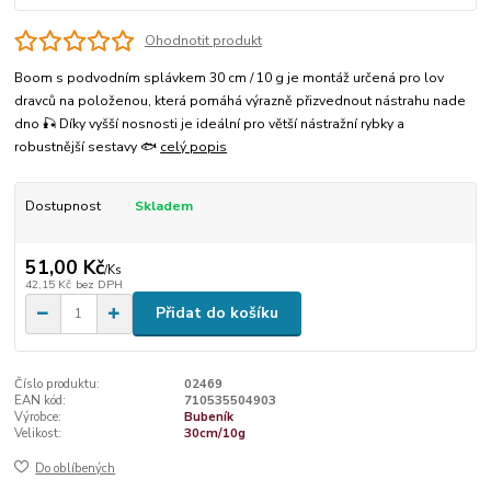
Ohodnotit produkt
Boom s podvodním splávkem 30 cm / 10 g je montáž určená pro lov
dravců na položenou, která pomáhá výrazně přizvednout nástrahu nade
dno 🎣 Díky vyšší nosnosti je ideální pro větší nástražní rybky a
robustnější sestavy 🐟
celý popis
Dostupnost
Skladem
51,00 Kč
/
Ks
42,15 Kč
bez DPH
Přidat do košíku
Číslo produktu:
02469
EAN kód:
710535504903
Výrobce:
Bubeník
Velikost:
30cm/10g
Do oblíbených