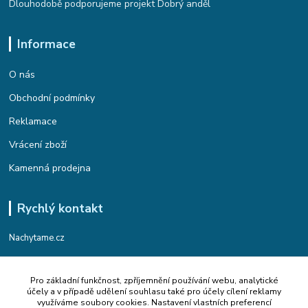
Dlouhodobě podporujeme projekt Dobrý anděl
Informace
O nás
Obchodní podmínky
Reklamace
Vrácení zboží
Kamenná prodejna
Rychlý kontakt
Nachytame.cz
Telefon : +420 774 912 435
Pro základní funkčnost, zpříjemnění používání webu, analytické
(Po-Pá, 9:00-17:00 hod.)
účely a v případě udělení souhlasu také pro účely cílení reklamy
využíváme soubory cookies. Nastavení vlastních preferencí