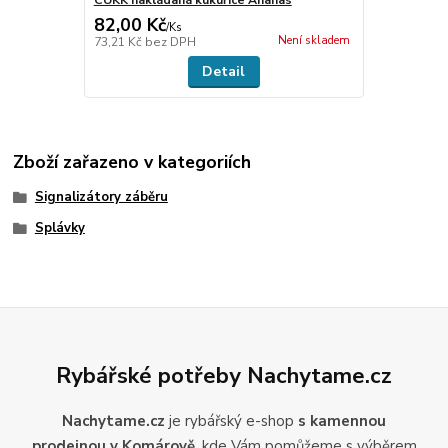
CUKK nakládaná kukuřice Ananas
82,00 Kč
/
Ks
Není skladem
73,21 Kč
bez DPH
Detail
Zboží zařazeno v kategoriích
Signalizátory záběru
Splávky
Rybářské potřeby Nachytame.cz
Nachytame.cz
je rybářský e-shop
s kamennou
prodejnou v Komárově
, kde Vám pomůžeme s výběrem