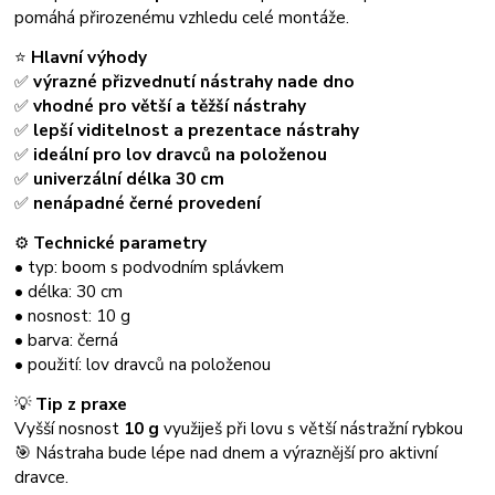
pomáhá přirozenému vzhledu celé montáže.
⭐
Hlavní výhody
✅
výrazné přizvednutí nástrahy nade dno
✅
vhodné pro větší a těžší nástrahy
✅
lepší viditelnost a prezentace nástrahy
✅
ideální pro lov dravců na položenou
✅
univerzální délka 30 cm
✅
nenápadné černé provedení
⚙️
Technické parametry
• typ: boom s podvodním splávkem
• délka: 30 cm
• nosnost: 10 g
• barva: černá
• použití: lov dravců na položenou
💡
Tip z praxe
Vyšší nosnost
10 g
využiješ při lovu s větší nástražní rybkou
🎯 Nástraha bude lépe nad dnem a výraznější pro aktivní
dravce.