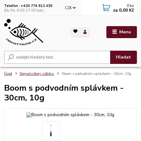
0
ks
Telefon : +420 774 912 435
CZK
za
0,00 Kč
(Po-Pá, 9:00-17:00 hod.)
Menu
Hledat
Úvod
Signalizátory záběru
Boom s podvodním splávkem - 30cm, 10g
Boom s podvodním splávkem -
30cm, 10g