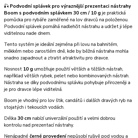
🎣
Podvodní splávek pro výraznější prezentaci nástrahy
Boom s podvodním splávkem 30 cm / 10 g
je praktická
pomůcka pro rybáře zaměřené na lov dravců na položenou.
Podvodní splávek pomáhá nadlehčit nástrahu a udržet ji lépe
viditelnou nade dnem.
Tento systém je ideální zejména při lovu na bahnitém,
měkkém nebo zarostlém dně, kde by běžná nástraha mohla
snadno zapadnout a ztratit atraktivitu pro dravce.
Nosnost
10 g
umožňuje použití větších a těžších nástrah,
například větších rybek, pelet nebo kombinovaných nástrah.
Nástraha se díky podvodnímu splávku pohybuje přirozeněji a
je pro dravce lépe viditelná.
Boom je vhodný pro lov štik, candátů i dalších dravých ryb na
stojatých i tekoucích vodách.
Délka
30 cm
nabízí univerzální použití a velmi dobrou
kontrolu nad prezentací nástrahy.
Nenápadné
černé provedení
nepůsobí rušivě pod vodou a