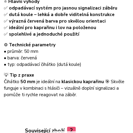
⭐
Hlavní výhody
✅
odpadávací systém pro jasnou signalizaci záběru
✅
dutá koule – lehká a dobře viditelná konstrukce
✅
výrazná červená barva pro skvělou orientaci
✅
ideální pro kaprařinu i lov na položenou
✅
spolehlivé a jednoduché použití
⚙️
Technické parametry
• průměr: 50 mm
• barva: červená
• typ: odpadávací čihátko (dutá koule)
💡
Tip z praxe
Čihátko
50 mm
je ideální na
klasickou kaprařinu
🎯 Skvěle
funguje v kombinaci s hlásiči – vizuálně doplní signalizaci a
pomůže ti rychle reagovat na záběr.
Související zboží
2