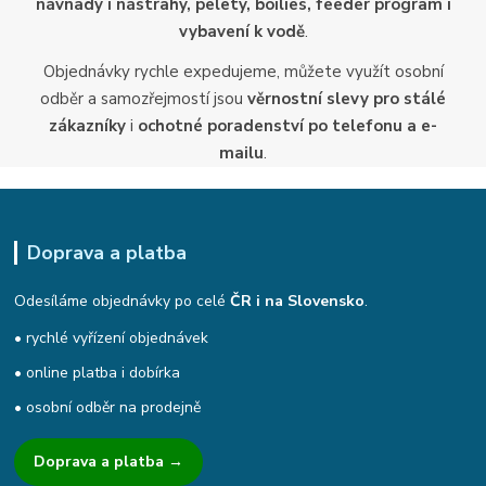
návnady i nástrahy, pelety, boilies, feeder program i
vybavení k vodě
.
Objednávky rychle expedujeme, můžete využít osobní
odběr a samozřejmostí jsou
věrnostní slevy pro stálé
zákazníky
i
ochotné poradenství po telefonu a e-
mailu
.
Doprava a platba
Odesíláme objednávky po celé
ČR i na Slovensko
.
• rychlé vyřízení objednávek
• online platba i dobírka
• osobní odběr na prodejně
Doprava a platba →