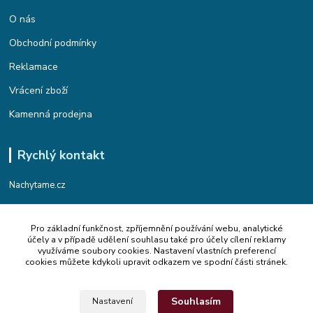
O nás
Obchodní podmínky
Reklamace
Vrácení zboží
Kamenná prodejna
Rychlý kontakt
Nachytame.cz
Telefon : +420 774 912 435
Pro základní funkčnost, zpříjemnění používání webu, analytické
(Po-Pá, 9:00-17:00 hod.)
účely a v případě udělení souhlasu také pro účely cílení reklamy
využíváme soubory cookies. Nastavení vlastních preferencí
Email : info@nachytame.cz
cookies můžete kdykoli upravit odkazem ve spodní části stránek.
Souhlasím
Nastavení