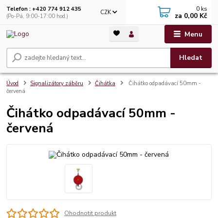
0
ks
Telefon : +420 774 912 435
CZK
za
0,00 Kč
(Po-Pá, 9:00-17:00 hod.)
Menu
Hledat
Úvod
Signalizátory záběru
Čihátka
Čihátko odpadávací 50mm -
červená
Čihátko odpadávací 50mm -
červená
Ohodnotit produkt