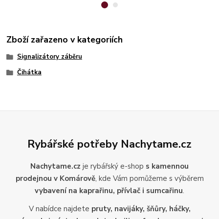
Zboží zařazeno v kategoriích
Signalizátory záběru
Čihátka
Rybářské potřeby Nachytame.cz
Nachytame.cz
je rybářský e-shop
s kamennou
prodejnou v Komárově
, kde Vám pomůžeme s výběrem
vybavení na kaprařinu, přívlač i sumcařinu
.
V nabídce najdete
pruty, navijáky, šňůry, háčky,