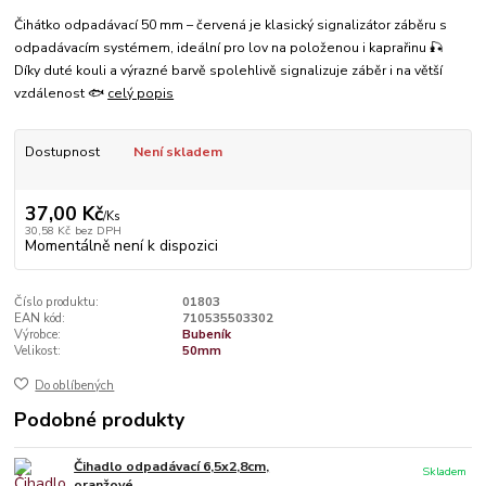
Čihátko odpadávací 50 mm – červená je klasický signalizátor záběru s
odpadávacím systémem, ideální pro lov na položenou i kaprařinu 🎣
Díky duté kouli a výrazné barvě spolehlivě signalizuje záběr i na větší
vzdálenost 🐟
celý popis
Dostupnost
Není skladem
37,00 Kč
/
Ks
30,58 Kč
bez DPH
Momentálně není k dispozici
Číslo produktu:
01803
EAN kód:
710535503302
Výrobce:
Bubeník
Velikost:
50mm
Do oblíbených
Podobné produkty
Čihadlo odpadávací 6,5x2,8cm,
Skladem
oranžové