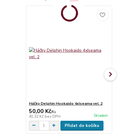
Háčky Delphin Hookaido 4xIseama vel. 2
Háčky Delph
50,00 Kč
60,00 Kč
/
Ks
Skladem
41,32 Kč
bez DPH
49,59 Kč
bez
Přidat do košíku