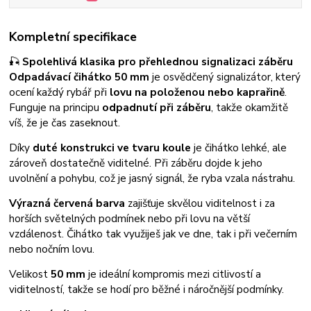
Kompletní specifikace
🎣
Spolehlivá klasika pro přehlednou signalizaci záběru
Odpadávací čihátko 50 mm
je osvědčený signalizátor, který
ocení každý rybář při
lovu na položenou nebo kaprařině
.
Funguje na principu
odpadnutí při záběru
, takže okamžitě
víš, že je čas zaseknout.
Díky
duté konstrukci ve tvaru koule
je čihátko lehké, ale
zároveň dostatečně viditelné. Při záběru dojde k jeho
uvolnění a pohybu, což je jasný signál, že ryba vzala nástrahu.
Výrazná červená barva
zajišťuje skvělou viditelnost i za
horších světelných podmínek nebo při lovu na větší
vzdálenost. Čihátko tak využiješ jak ve dne, tak i při večerním
nebo nočním lovu.
Velikost
50 mm
je ideální kompromis mezi citlivostí a
viditelností, takže se hodí pro běžné i náročnější podmínky.