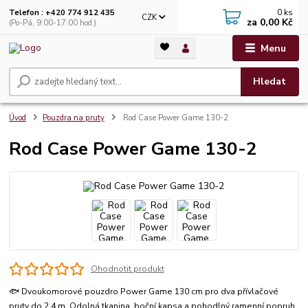
0
ks
Telefon : +420 774 912 435
CZK
za
0,00 Kč
(Po-Pá, 9:00-17:00 hod.)
Menu
Hledat
Úvod
Pouzdra na pruty
Rod Case Power Game 130-2
Rod Case Power Game 130-2
Ohodnotit produkt
🐟 Dvoukomorové pouzdro Power Game 130 cm pro dva přívlačové
pruty do 2,4 m. Odolná tkanina, boční kapsa a pohodlný ramenní popruh.