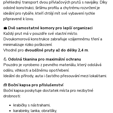
přehledný transport dvou přívlačových prutů s navijáky. Díky
odolné konstrukci, širšímu profilu a chytrému rozvržení je
ideální pro rybáře, kteří chtějí mít své vybavení rychle
připravené k lovu.
💼
Dvě samostatné komory pro lepší organizaci
Každý prut má v pouzdře své vlastní místo.
Dvoukomorová konstrukce zabraňuje vzájemnému tření a
minimalizuje riziko poškození.
Vhodné pro
dvoudílné pruty až do délky 2,4 m
.
💪
Odolná tkanina pro maximální ochranu
Pouzdro je vyrobeno z pevného materiálu, který odolává
oděru, vlhkosti a běžnému opotřebení.
Ideální do přírody, auta i častého přesouvání mezi lokalitami.
🧰
Boční kapsa pro příslušenství
Boční kapsa poskytuje dostatek místa pro nezbytné
drobnosti:
krabičky s nástrahami,
karabinky, lanka, obratlíky,