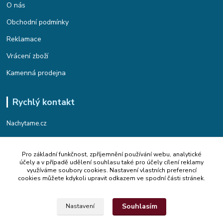
O nás
Obchodní podmínky
Reklamace
Vrácení zboží
Kamenná prodejna
Rychlý kontakt
Nachytame.cz
Telefon : +420 774 912 435
Pro základní funkčnost, zpříjemnění používání webu, analytické
(Po-Pá, 9:00-17:00 hod.)
účely a v případě udělení souhlasu také pro účely cílení reklamy
využíváme soubory cookies. Nastavení vlastních preferencí
Email : info@nachytame.cz
cookies můžete kdykoli upravit odkazem ve spodní části stránek.
Souhlasím
Nastavení