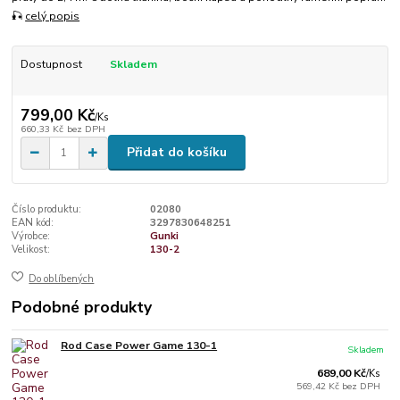
🎣
celý popis
Dostupnost
Skladem
799,00 Kč
/
Ks
660,33 Kč
bez DPH
Přidat do košíku
Číslo produktu:
02080
EAN kód:
3297830648251
Výrobce:
Gunki
Velikost:
130-2
Do oblíbených
Podobné produkty
Rod Case Power Game 130-1
Skladem
689,00 Kč
/
Ks
569,42 Kč
bez DPH