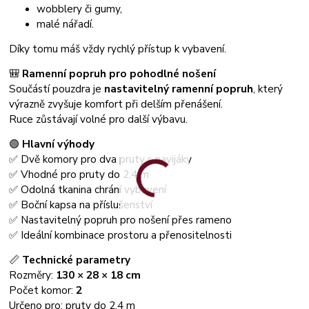
wobblery či gumy,
malé nářadí.
Díky tomu máš vždy rychlý přístup k vybavení.
🎒
Ramenní popruh pro pohodlné nošení
Součástí pouzdra je
nastavitelný ramenní popruh
, který
výrazně zvyšuje komfort při delším přenášení.
Ruce zůstávají volné pro další výbavu.
🟢
Hlavní výhody
✅ Dvě komory pro dva pruty s navijáky
✅ Vhodné pro pruty do 2,4 m
✅ Odolná tkanina chrání vybavení
✅ Boční kapsa na příslušenství
✅ Nastavitelný popruh pro nošení přes rameno
✅ Ideální kombinace prostoru a přenositelnosti
📏
Technické parametry
Rozměry:
130 × 28 × 18 cm
Počet komor:
2
Určeno pro: pruty do 2,4 m