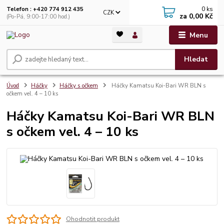
0
ks
Telefon : +420 774 912 435
CZK
za
0,00 Kč
(Po-Pá, 9:00-17:00 hod.)
Menu
Hledat
Úvod
Háčky
Háčky s očkem
Háčky Kamatsu Koi-Bari WR BLN s
očkem vel. 4 – 10 ks
Háčky Kamatsu Koi-Bari WR BLN
s očkem vel. 4 – 10 ks
Ohodnotit produkt