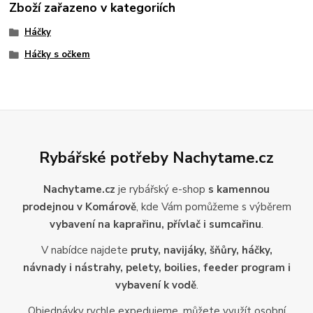
Zboží zařazeno v kategoriích
Háčky
Háčky s očkem
Rybářské potřeby Nachytame.cz
Nachytame.cz
je rybářský e-shop
s kamennou
prodejnou v Komárově
, kde Vám pomůžeme s výběrem
vybavení na kaprařinu, přívlač i sumcařinu
.
V nabídce najdete
pruty, navijáky, šňůry, háčky,
návnady i nástrahy, pelety, boilies, feeder program i
vybavení k vodě
.
Objednávky rychle expedujeme, můžete využít osobní