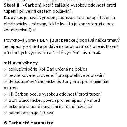
Steel (Hi-Carbon)
, která zajišťuje vysokou odolnost proti
tupení i při velmi častém používání.
Každý kus je navíc vyroben japonskou technologií tažení a
elektronicky testován, takže kvalita je konzistentní a bez
kompromisu 💪✅
Povrchová úprava
BLN (Black Nickel)
dodává háčku tmavý
nenápadný vzhled a přidává na odolnosti, což oceníš hlavně
při dlouhých výpravách a časté výměně nástrah 🌊
⭐ Hlavní výhody
✅ exkluzivní série Koi-Bari určená na boilies
✅ pevné kované provedení pro spolehlivé zdolávání
✅ dvoustupňově chemicky ostřený hrot pro maximální
ostrost
✅ Hi-Carbon ocel s vysokou odolností proti tupení
✅ BLN Black Nickel povrch pro nenápadný vzhled
✅ očko pro snadné navázání na různé návazce
✅ balení obsahuje 10 kusů
⚙️ Technické parametry