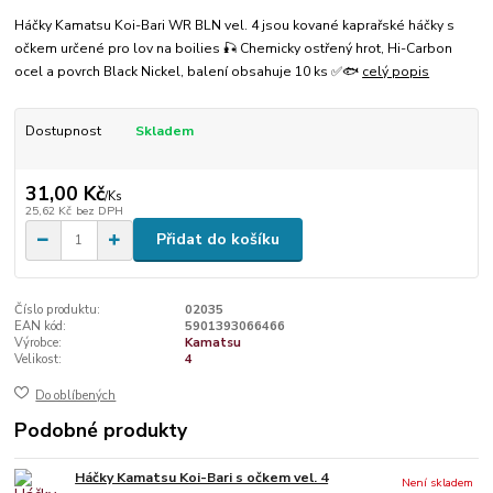
Háčky Kamatsu Koi-Bari WR BLN vel. 4 jsou kované kaprařské háčky s
očkem určené pro lov na boilies 🎣 Chemicky ostřený hrot, Hi-Carbon
ocel a povrch Black Nickel, balení obsahuje 10 ks ✅🐟
celý popis
Dostupnost
Skladem
31,00 Kč
/
Ks
25,62 Kč
bez DPH
Přidat do košíku
Číslo produktu:
02035
EAN kód:
5901393066466
Výrobce:
Kamatsu
Velikost:
4
Do oblíbených
Podobné produkty
Háčky Kamatsu Koi-Bari s očkem vel. 4
Není skladem