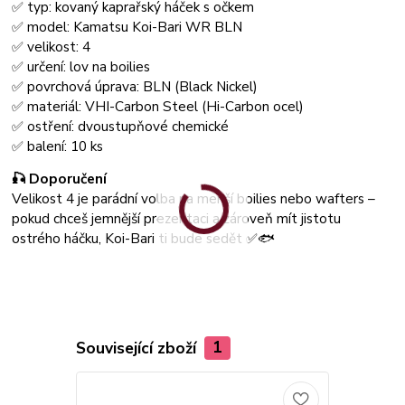
✅ typ: kovaný kaprařský háček s očkem
✅ model: Kamatsu Koi-Bari WR BLN
✅ velikost: 4
✅ určení: lov na boilies
✅ povrchová úprava: BLN (Black Nickel)
✅ materiál: VHI-Carbon Steel (Hi-Carbon ocel)
✅ ostření: dvoustupňové chemické
✅ balení: 10 ks
🎣 Doporučení
Velikost 4 je parádní volba na menší boilies nebo wafters –
pokud chceš jemnější prezentaci a zároveň mít jistotu
ostrého háčku, Koi-Bari ti bude sedět ✅🐟
Související zboží
1