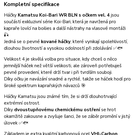
Kompletní specifikace
Háčky
Kamatsu Koi-Bari WR BLN s očkem vel. 4
jsou
součástí exkluzivní série Koi-Bari, která je navržená pro
kapraře lovící na boilies a další nástrahy na vlasové montáži
🎣
Jedná se o pevné
kované háčky
, které vynikají spolehlivostí,
dlouhou životností a vysokou odolností při zdolávání ✅🐟
Velikost 4 je skvělá volba pro situace, kdy chceš o něco
jemnější háček než větší velikosti, ale zároveň potřebuješ
pevné provedení, které drží tvar i při tvrdším souboji.
Díky očku je navázání snadné a rychlé, takže se háček hodí pro
široké spektrum kaprařských návazců 🎯
Háčky Kamatsu jsou známé tím, že si drží dlouhotrvající
extrémní ostrost.
Díky
dvoustupňovému chemickému ostření
se hrot
okamžitě zakousne a zvyšuje šanci, že se záběr promění v jistý
úlovek ✅🐟
Základem je extra kvalitní karbonová ocel
VHI-Carbon