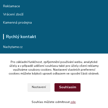
Reklamace
Vrácení zboží
Kamenná prodejna
Rychlý kontakt
Nachytame.cz
Telefon : +420 774 912 435
Pro základní funkčnost, zpříjemnění používání webu, analytické
(Po-Pá, 9:00-17:00 hod.)
účely a v případě udělení souhlasu také pro účely cílení reklamy
využíváme soubory cookies. Nastavení vlastních preferencí
Email : info@nachytame.cz
cookies můžete kdykoli upravit odkazem ve spodní části stránek.
Souhlasím
Nastavení
© 2015 Nachytame.cz
Souhlas můžete odmítnout
zde
.
Vytvořeno na
Eshop-rychle.cz