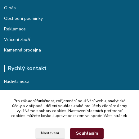
O nás
Obchodní podmínky
Reklamace
Vrácení zboží
Kamenná prodejna
Rychlý kontakt
Nachytame.cz
Telefon : +420 774 912 435
Pro základní funkčnost, zpříjemnění používání webu, analytické
(Po-Pá, 9:00-17:00 hod.)
účely a v případě udělení souhlasu také pro účely cílení reklamy
využíváme soubory cookies. Nastavení vlastních preferencí
Email : info@nachytame.cz
cookies můžete kdykoli upravit odkazem ve spodní části stránek.
Souhlasím
Nastavení