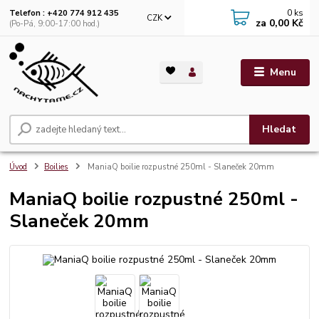
0
ks
Telefon : +420 774 912 435
CZK
za
0,00 Kč
(Po-Pá, 9:00-17:00 hod.)
Menu
Hledat
Úvod
Boilies
ManiaQ boilie rozpustné 250ml - Slaneček 20mm
ManiaQ boilie rozpustné 250ml -
Slaneček 20mm