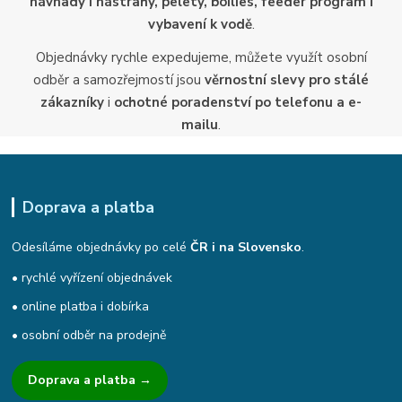
návnady i nástrahy, pelety, boilies, feeder program i
vybavení k vodě
.
Objednávky rychle expedujeme, můžete využít osobní
odběr a samozřejmostí jsou
věrnostní slevy pro stálé
zákazníky
i
ochotné poradenství po telefonu a e-
mailu
.
Doprava a platba
Odesíláme objednávky po celé
ČR i na Slovensko
.
• rychlé vyřízení objednávek
• online platba i dobírka
• osobní odběr na prodejně
Doprava a platba →