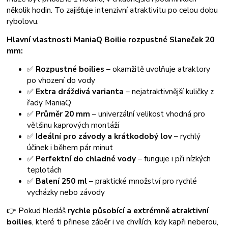
několik hodin. To zajišťuje intenzivní atraktivitu po celou dobu
rybolovu.
Hlavní vlastnosti ManiaQ Boilie rozpustné Slaneček 20
mm:
✅
Rozpustné boilies
– okamžitě uvolňuje atraktory
po vhození do vody
✅
Extra dráždivá varianta
– nejatraktivnější kuličky z
řady ManiaQ
✅
Průměr 20 mm
– univerzální velikost vhodná pro
většinu kaprových montáží
✅
Ideální pro závody a krátkodobý lov
– rychlý
účinek i během pár minut
✅
Perfektní do chladné vody
– funguje i při nízkých
teplotách
✅
Balení 250 ml
– praktické množství pro rychlé
vycházky nebo závody
👉 Pokud hledáš
rychle působící a extrémně atraktivní
boilies
, které ti přinese záběr i ve chvílích, kdy kapři neberou,