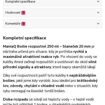
Kompletní specifikace
Hodnocení
0
Komentáře
0
Kompletní specifikace
ManiaQ Boilie rozpustné 250 ml – Slaneček 20 mm
je
nástraha určená pro situace, kdy je potřeba
rychlá a
maximálně atraktivní reakce ryb
. Po vhození do vody se
kuličky ihned začínají rozpouštět a uvolňovat do okolí
silné
přírodní signály a atraktory
, které kapry okamžitě lákají.
Díky své rozpustnosti patří tyto kuličky k
nejdráždivějším
boilies
, jaké jsme kdy vyrobili. Jsou ideální pro
krátkodobý
lov, závody, chytání v chladné vodě
nebo v situacích, kdy
ryby nereagují na klasické tvrdší boilies.
Doba rozpadu
se odvíjí od teploty vody – v teplé vodě
může být přibližně 1 hodina, v chladnějších podmínkách