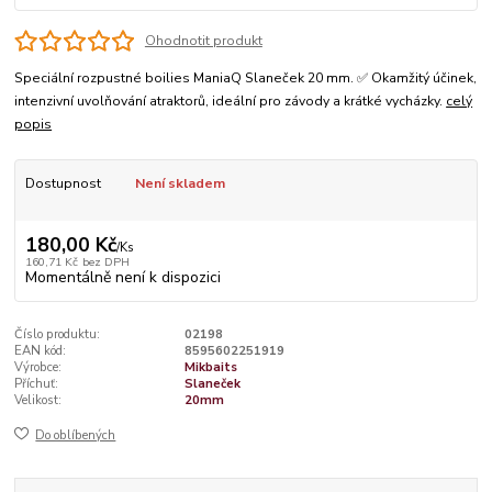
Ohodnotit produkt
Speciální rozpustné boilies ManiaQ Slaneček 20 mm. ✅ Okamžitý účinek,
intenzivní uvolňování atraktorů, ideální pro závody a krátké vycházky.
celý
popis
Dostupnost
Není skladem
180,00 Kč
/
Ks
160,71 Kč
bez DPH
Momentálně není k dispozici
Číslo produktu:
02198
EAN kód:
8595602251919
Výrobce:
Mikbaits
Příchuť:
Slaneček
Velikost:
20mm
Do oblíbených