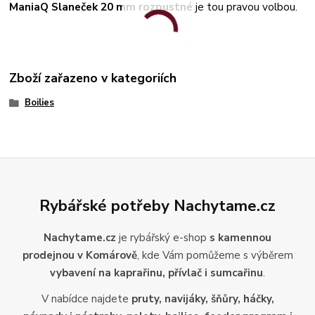
ManiaQ Slaneček 20 mm rozpustné
je tou pravou volbou.
Zboží zařazeno v kategoriích
Boilies
Rybářské potřeby Nachytame.cz
Nachytame.cz
je rybářský e-shop
s kamennou
prodejnou v Komárově
, kde Vám pomůžeme s výběrem
vybavení na kaprařinu, přívlač i sumcařinu
.
V nabídce najdete
pruty, navijáky, šňůry, háčky,