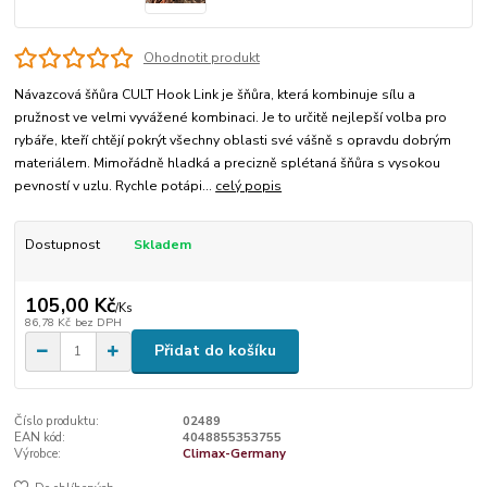
Ohodnotit produkt
Návazcová šňůra CULT Hook Link je šňůra, která kombinuje sílu a
pružnost ve velmi vyvážené kombinaci. Je to určitě nejlepší volba pro
rybáře, kteří chtějí pokrýt všechny oblasti své vášně s opravdu dobrým
materiálem. Mimořádně hladká a precizně splétaná šňůra s vysokou
pevností v uzlu. Rychle potápi...
celý popis
Dostupnost
Skladem
105,00 Kč
/
Ks
86,78 Kč
bez DPH
Přidat do košíku
Číslo produktu:
02489
EAN kód:
4048855353755
Výrobce:
Climax-Germany