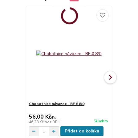
Chobotnice návazec - BF # 8/0
Chilli Chips 
20mm
56,00 Kč
150,00 K
/
Ks
Skladem
46,28 Kč
bez DPH
133,93 Kč
be
Přidat do košíku