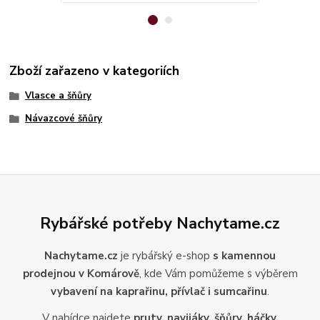
Zboží zařazeno v kategoriích
Vlasce a šňůry
Návazcové šňůry
Rybářské potřeby Nachytame.cz
Nachytame.cz
je rybářský e-shop
s kamennou
prodejnou v Komárově
, kde Vám pomůžeme s výběrem
vybavení na kaprařinu, přívlač i sumcařinu
.
V nabídce najdete
pruty, navijáky, šňůry, háčky,