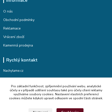
Informace
O nás
Obchodní podmínky
Reklamace
Vrácení zboží
Kamenná prodejna
Rychlý kontakt
Nachytame.cz
Telefon : +420 774 912 435
Pro základní funkčnost, zpříjemnění používání webu, analytické
(Po-Pá, 9:00-17:00 hod.)
účely a v případě udělení souhlasu také pro účely cílení reklamy
využíváme soubory cookies. Nastavení vlastních preferencí
Email : info@nachytame.cz
cookies můžete kdykoli upravit odkazem ve spodní části stránek.