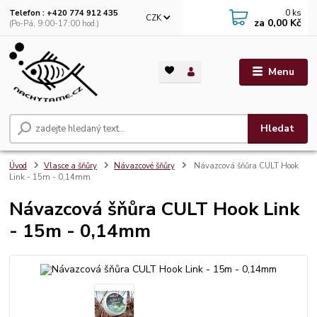
0
ks
Telefon : +420 774 912 435
CZK
za
0,00 Kč
(Po-Pá, 9:00-17:00 hod.)
Menu
Hledat
Úvod
Vlasce a šňůry
Návazcové šňůry
Návazcová šňůra CULT Hook
Link - 15m - 0,14mm
Návazcová šňůra CULT Hook Link
- 15m - 0,14mm