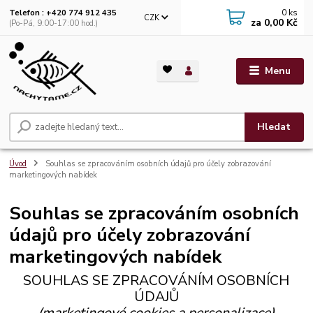
0
ks
Telefon : +420 774 912 435
CZK
za
0,00 Kč
(Po-Pá, 9:00-17:00 hod.)
Menu
Hledat
Úvod
Souhlas se zpracováním osobních údajů pro účely zobrazování
marketingových nabídek
Souhlas se zpracováním osobních
údajů pro účely zobrazování
marketingových nabídek
SOUHLAS SE ZPRACOVÁNÍM OSOBNÍCH
ÚDAJŮ
(marketingové cookies a personalizace)