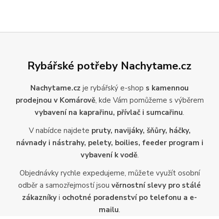
Rybářské potřeby Nachytame.cz
Nachytame.cz
je rybářský e-shop
s kamennou
prodejnou v Komárově
, kde Vám pomůžeme s výběrem
vybavení na kaprařinu, přívlač i sumcařinu
.
V nabídce najdete
pruty, navijáky, šňůry, háčky,
návnady i nástrahy, pelety, boilies, feeder program i
vybavení k vodě
.
Objednávky rychle expedujeme, můžete využít osobní
odběr a samozřejmostí jsou
věrnostní slevy pro stálé
zákazníky
i
ochotné poradenství po telefonu a e-
mailu
.