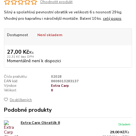
Ohodnotit produkt
Silný a spolehlivý pevnostní obratlík ve velikosti 6 s nosností 29 kg.
Vhodný pro kaprařinu i náročnější montáže. Balení 10 ks.
celý popis
Dostupnost
Není skladem
27,00 Kč
/
Ks
22,31 Kč
bez DPH
Momentálně není k dispozici
Číslo produktu:
02028
EAN kód:
8606013283137
Výrobce:
Extra Carp
Velikost:
6
Do oblíbených
Podobné produkty
Extra Carp Obratlík 8
Skladem
29,00 Kč
/
Ks