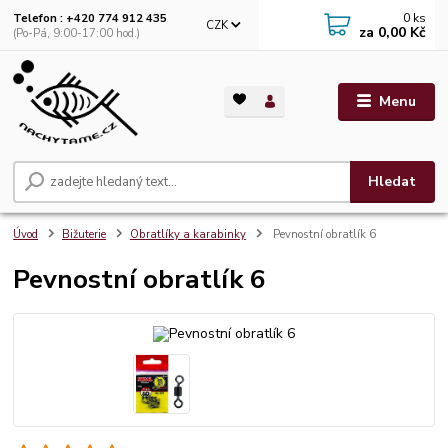
0
ks
Telefon : +420 774 912 435
CZK
za
0,00 Kč
(Po-Pá, 9:00-17:00 hod.)
Menu
Hledat
Úvod
Bižuterie
Obratlíky a karabinky
Pevnostní obratlík 6
Pevnostní obratlík 6