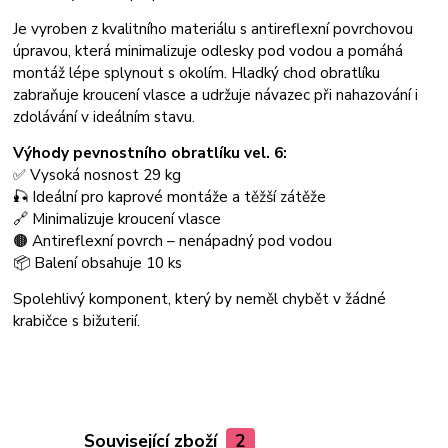
Je vyroben z kvalitního materiálu s antireflexní povrchovou
úpravou, která minimalizuje odlesky pod vodou a pomáhá
montáž lépe splynout s okolím. Hladký chod obratlíku
zabraňuje kroucení vlasce a udržuje návazec při nahazování i
zdolávání v ideálním stavu.
Výhody pevnostního obratlíku vel. 6:
✅ Vysoká nosnost 29 kg
🎣 Ideální pro kaprové montáže a těžší zátěže
🔗 Minimalizuje kroucení vlasce
🟤 Antireflexní povrch – nenápadný pod vodou
📦 Balení obsahuje 10 ks
Spolehlivý komponent, který by neměl chybět v žádné
krabičce s bižuterií.
Související zboží
2