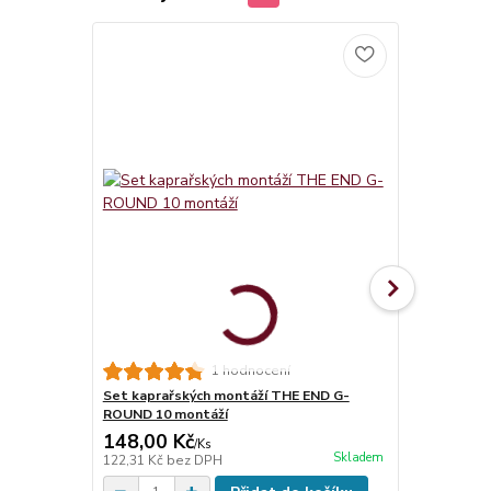
Závaží Pop-
1 hodnocení
Set kaprařských montáží THE END G-
ROUND 10 montáží
148,00 Kč
129,00 K
/
Ks
Skladem
122,31 Kč
bez DPH
106,61 Kč
be