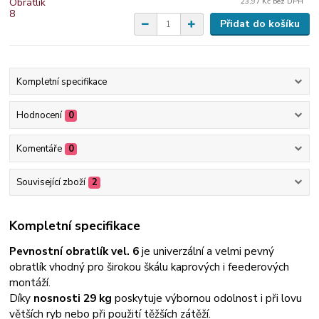
23,97 Kč
bez DPH
Přidat do košíku
Kompletní specifikace
Hodnocení
0
Komentáře
0
Související zboží
2
Kompletní specifikace
Pevnostní obratlík vel. 6
je univerzální a velmi pevný
obratlík vhodný pro širokou škálu kaprových i feederových
montáží.
Díky
nosnosti 29 kg
poskytuje výbornou odolnost i při lovu
větších ryb nebo při použití těžších zátěží.