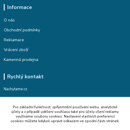
Informace
O nás
Obchodní podmínky
Reklamace
Vrácení zboží
Kamenná prodejna
Rychlý kontakt
Nachytame.cz
Telefon : +420 774 912 435
Pro základní funkčnost, zpříjemnění používání webu, analytické
(Po-Pá, 9:00-17:00 hod.)
účely a v případě udělení souhlasu také pro účely cílení reklamy
využíváme soubory cookies. Nastavení vlastních preferencí
Email : info@nachytame.cz
cookies můžete kdykoli upravit odkazem ve spodní části stránek.