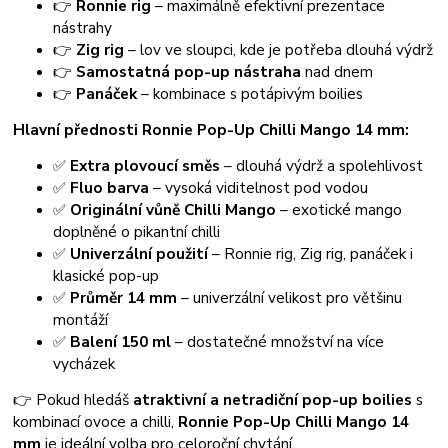
👉
Ronnie rig
– maximálně efektivní prezentace
nástrahy
👉
Zig rig
– lov ve sloupci, kde je potřeba dlouhá výdrž
👉
Samostatná pop-up nástraha
nad dnem
👉
Panáček
– kombinace s potápivým boilies
Hlavní přednosti Ronnie Pop-Up Chilli Mango 14 mm:
✅
Extra plovoucí směs
– dlouhá výdrž a spolehlivost
✅
Fluo barva
– vysoká viditelnost pod vodou
✅
Originální vůně Chilli Mango
– exotické mango
doplněné o pikantní chilli
✅
Univerzální použití
– Ronnie rig, Zig rig, panáček i
klasické pop-up
✅
Průměr 14 mm
– univerzální velikost pro většinu
montáží
✅
Balení 150 ml
– dostatečné množství na více
vycházek
👉 Pokud hledáš
atraktivní a netradiční pop-up boilies
s
kombinací ovoce a chilli,
Ronnie Pop-Up Chilli Mango 14
mm
je ideální volba pro celoroční chytání.