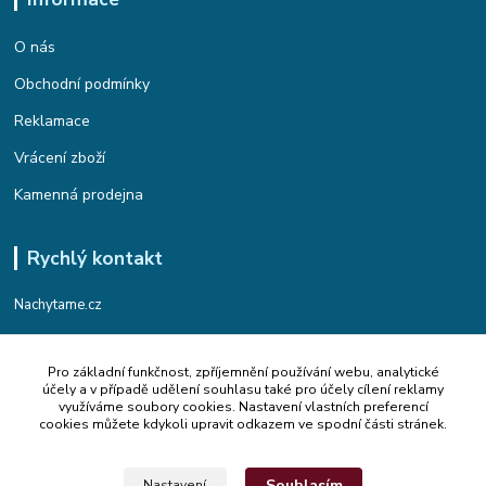
O nás
Obchodní podmínky
Reklamace
Vrácení zboží
Kamenná prodejna
Rychlý kontakt
Nachytame.cz
Telefon : +420 774 912 435
Pro základní funkčnost, zpříjemnění používání webu, analytické
(Po-Pá, 9:00-17:00 hod.)
účely a v případě udělení souhlasu také pro účely cílení reklamy
využíváme soubory cookies. Nastavení vlastních preferencí
Email : info@nachytame.cz
cookies můžete kdykoli upravit odkazem ve spodní části stránek.
Souhlasím
Nastavení