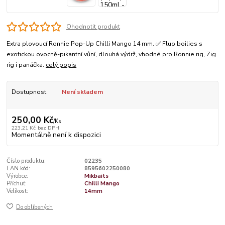
Ohodnotit produkt
Extra plovoucí Ronnie Pop-Up Chilli Mango 14 mm. ✅ Fluo boilies s
exotickou ovocně-pikantní vůní, dlouhá výdrž, vhodné pro Ronnie rig, Zig
rig i panáčka.
celý popis
Dostupnost
Není skladem
250,00 Kč
/
Ks
223,21 Kč
bez DPH
Momentálně není k dispozici
Číslo produktu:
02235
EAN kód:
8595602250080
Výrobce:
Mikbaits
Příchuť:
Chilli Mango
Velikost:
14mm
Do oblíbených