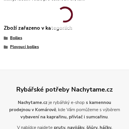
Zboží zařazeno v kategoriích
Boilies
Plovoucí boilies
Rybářské potřeby Nachytame.cz
Nachytame.cz
je rybářský e-shop
s kamennou
prodejnou v Komárově
, kde Vám pomůžeme s výběrem
vybavení na kaprařinu, přívlač i sumcařinu
.
V nabídce najdete
pruty, navijáky, šňůry, háčky,