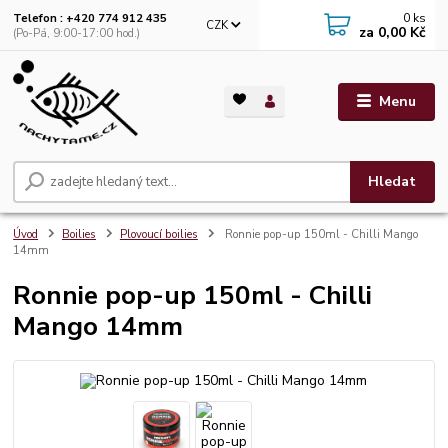
0
ks
Telefon : +420 774 912 435
CZK
za
0,00 Kč
(Po-Pá, 9:00-17:00 hod.)
Menu
Hledat
Úvod
Boilies
Plovoucí boilies
Ronnie pop-up 150ml - Chilli Mango
14mm
Ronnie pop-up 150ml - Chilli
Mango 14mm