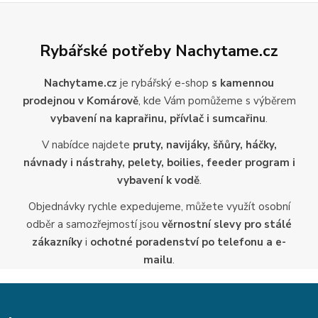
Rybářské potřeby Nachytame.cz
Nachytame.cz
je rybářský e-shop
s kamennou
prodejnou v Komárově
, kde Vám pomůžeme s výběrem
vybavení na kaprařinu, přívlač i sumcařinu
.
V nabídce najdete
pruty, navijáky, šňůry, háčky,
návnady i nástrahy, pelety, boilies, feeder program i
vybavení k vodě
.
Objednávky rychle expedujeme, můžete využít osobní
odběr a samozřejmostí jsou
věrnostní slevy pro stálé
zákazníky
i
ochotné poradenství po telefonu a e-
mailu
.