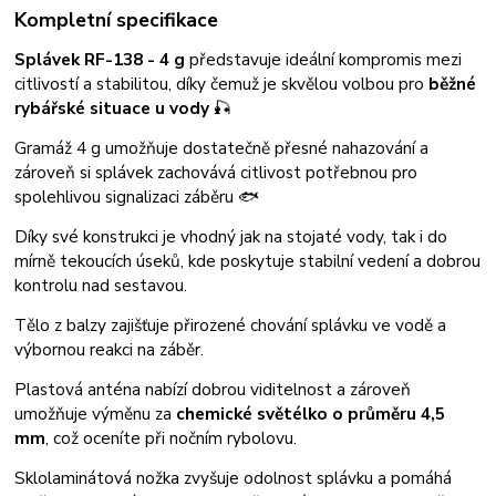
Kompletní specifikace
Splávek RF-138 - 4 g
představuje ideální kompromis mezi
citlivostí a stabilitou, díky čemuž je skvělou volbou pro
běžné
rybářské situace u vody
🎣
Gramáž 4 g umožňuje dostatečně přesné nahazování a
zároveň si splávek zachovává citlivost potřebnou pro
spolehlivou signalizaci záběru 🐟
Díky své konstrukci je vhodný jak na stojaté vody, tak i do
mírně tekoucích úseků, kde poskytuje stabilní vedení a dobrou
kontrolu nad sestavou.
Tělo z balzy zajišťuje přirozené chování splávku ve vodě a
výbornou reakci na záběr.
Plastová anténa nabízí dobrou viditelnost a zároveň
umožňuje výměnu za
chemické světélko o průměru 4,5
mm
, což oceníte při nočním rybolovu.
Sklolaminátová nožka zvyšuje odolnost splávku a pomáhá