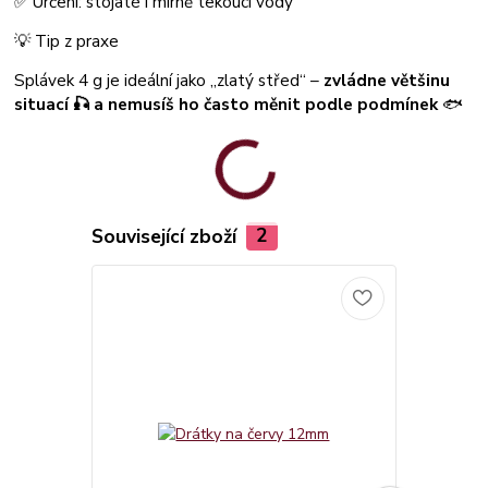
✅ Určení: stojaté i mírně tekoucí vody
💡 Tip z praxe
Splávek 4 g je ideální jako „zlatý střed“ –
zvládne většinu
situací 🎣 a nemusíš ho často měnit podle podmínek
🐟
Související zboží
2