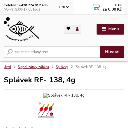
0
ks
Telefon : +420 774 912 435
CZK
za
0,00 Kč
(Po-Pá, 9:00-17:00 hod.)
Menu
Hledat
Úvod
Signalizátory záběru
Splávky
Splávek RF- 138, 4g
Splávek RF- 138, 4g