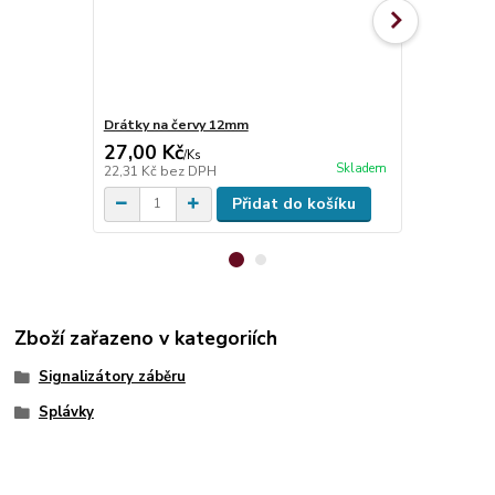
Drátky na červy 12mm
Plynový vaři
27,00 Kč
949,00 K
/
Ks
Skladem
22,31 Kč
bez DPH
784,30 Kč
be
Přidat do košíku
Zboží zařazeno v kategoriích
Signalizátory záběru
Splávky