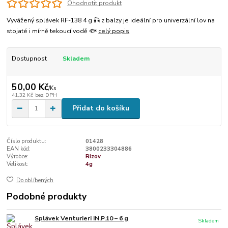
Ohodnotit produkt
Vyvážený splávek RF-138 4 g 🎣 z balzy je ideální pro univerzální lov na
stojaté i mírně tekoucí vodě 🐟
celý popis
Dostupnost
Skladem
50,00 Kč
/
Ks
41,32 Kč
bez DPH
Přidat do košíku
Číslo produktu:
01428
EAN kód:
3800233304886
Výrobce:
Rizov
Velikost:
4g
Do oblíbených
Podobné produkty
Splávek Venturieri IN.P.10 – 6 g
Skladem