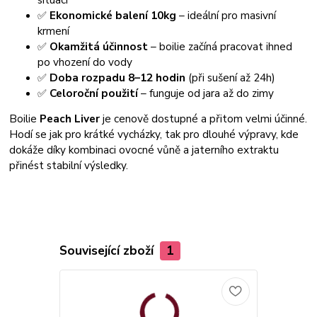
✅
Ekonomické balení 10kg
– ideální pro masivní
krmení
✅
Okamžitá účinnost
– boilie začíná pracovat ihned
po vhození do vody
✅
Doba rozpadu 8–12 hodin
(při sušení až 24h)
✅
Celoroční použití
– funguje od jara až do zimy
Boilie
Peach Liver
je cenově dostupné a přitom velmi účinné.
Hodí se jak pro krátké vycházky, tak pro dlouhé výpravy, kde
dokáže díky kombinaci ovocné vůně a jaterního extraktu
přinést stabilní výsledky.
Související zboží
1