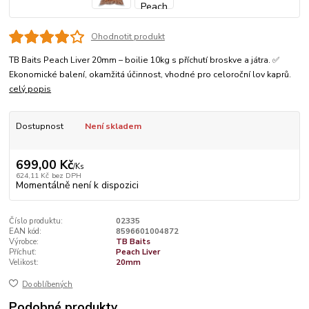
Ohodnotit produkt
TB Baits Peach Liver 20mm – boilie 10kg s příchutí broskve a játra. ✅
Ekonomické balení, okamžitá účinnost, vhodné pro celoroční lov kaprů.
celý popis
Dostupnost
Není skladem
699,00 Kč
/
Ks
624,11 Kč
bez DPH
Momentálně není k dispozici
Číslo produktu:
02335
EAN kód:
8596601004872
Výrobce:
TB Baits
Příchuť:
Peach Liver
Velikost:
20mm
Do oblíbených
Podobné produkty