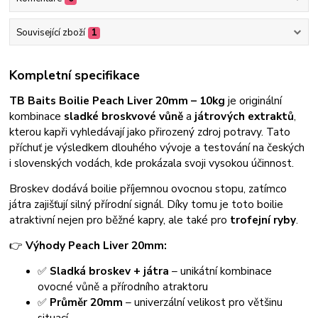
Související zboží
1
Kompletní specifikace
TB Baits Boilie Peach Liver 20mm – 10kg
je originální
kombinace
sladké broskvové vůně
a
játrových extraktů
,
kterou kapři vyhledávají jako přirozený zdroj potravy. Tato
příchuť je výsledkem dlouhého vývoje a testování na českých
i slovenských vodách, kde prokázala svoji vysokou účinnost.
Broskev dodává boilie příjemnou ovocnou stopu, zatímco
játra zajišťují silný přírodní signál. Díky tomu je toto boilie
atraktivní nejen pro běžné kapry, ale také pro
trofejní ryby
.
👉
Výhody Peach Liver 20mm:
✅
Sladká broskev + játra
– unikátní kombinace
ovocné vůně a přírodního atraktoru
✅
Průměr 20mm
– univerzální velikost pro většinu
situací