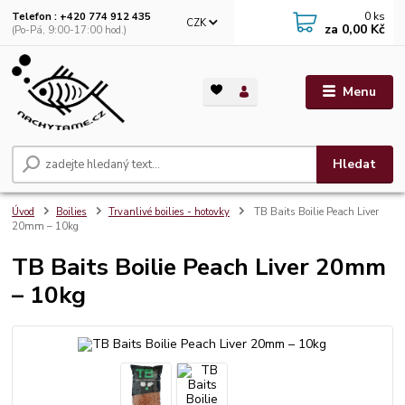
0
ks
Telefon : +420 774 912 435
CZK
za
0,00 Kč
(Po-Pá, 9:00-17:00 hod.)
Menu
Hledat
Úvod
Boilies
Trvanlivé boilies - hotovky
TB Baits Boilie Peach Liver
20mm – 10kg
TB Baits Boilie Peach Liver 20mm
– 10kg