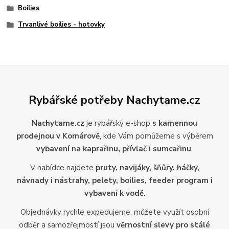
Boilies
Trvanlivé boilies - hotovky
Rybářské potřeby Nachytame.cz
Nachytame.cz
je rybářský e-shop
s kamennou
prodejnou v Komárově
, kde Vám pomůžeme s výběrem
vybavení na kaprařinu, přívlač i sumcařinu
.
V nabídce najdete
pruty, navijáky, šňůry, háčky,
návnady i nástrahy, pelety, boilies, feeder program i
vybavení k vodě
.
Objednávky rychle expedujeme, můžete využít osobní
odběr a samozřejmostí jsou
věrnostní slevy pro stálé