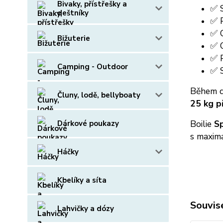
Bivaky, přístřešky a
✅ S
deštníky
✅ P
✅ 
Bižuterie
✅ 
✅ P
Camping - Outdoor
✅ S
Během d
Čluny, lodě, bellyboaty
25 kg p
Boilie
Sp
Dárkové poukazy
s maximá
Háčky
Kbelíky a síta
Souvise
Lahvičky a dózy