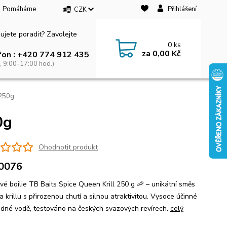
Pomáháme
Přihlášení
CZK
ujete poradit? Zavolejte
0
ks
za
0,00 Kč
fon : +420 774 912 435
, 9:00-17:00 hod.)
 250g
0g
Ohodnotit produkt
0076
ivé boilie TB Baits Spice Queen Krill 250 g 🦐 – unikátní směs
a krillu s přirozenou chutí a silnou atraktivitou. Vysoce účinné
ladné vodě, testováno na českých svazových revírech.
celý