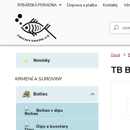
RYBÁŘSKÁ PORADNA
Doprava a platba
Kontakty
Věr
Úvod
B
Novinky
TB B
KRMENÍ A SUROVINY
Boilies
Boilies v dipu
Dipy a boostery