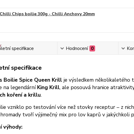
Chilli Chips boilie 300g - Chilli Anchovy 20mm
etní specifikace
Hodnocení
0
Ko
tní specifikace
s Boilie Spice Queen Krill
je výsledkem několikaletého t
e na legendární
King Krill
, ale posouvá hranice atraktivi
ch koření a krillu
.
lie vzniklo po testování více než stovky receptur – z ni
hromady tvoří výjimečný mix pro lov kaprů v jakýchkoli 
í výhody: