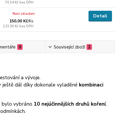
70,54 Kč
bez DPH
Není skladem
Detail
150,00 Kč
/
Ks
133,93 Kč
bez DPH
mentáře
0
Související zboží
2
estování a vývoje.
ty ještě dál díky dokonale vyladěné
kombinaci
ch bylo vybráno
10 nejúčinnějších druhů koření
,
podmínkách.