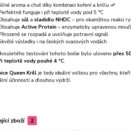
ilné aroma a chuť díky kombinaci koření a krillu 🦐
erfektně funguje i při teplotě vody pod 5 °C
Obsahuje
sůl
a
sladidlo NHDC
– pro okamžitou reakci r
Obsahuje
Active Protein
– enzymaticky upravenou moučku
řirozeně se rozpadá a uvolňuje potravní signál
kvělé výsledky i na českých svazových vodách
vouletého testování tohoto boilie bylo uloveno
přes 5
ři teplotě vody pouhé 4 °C
.
ice Queen Krill
je tedy ideální volbou pro všechny, kteří
lní účinností a dlouhou výdrží.
jící zboží
2