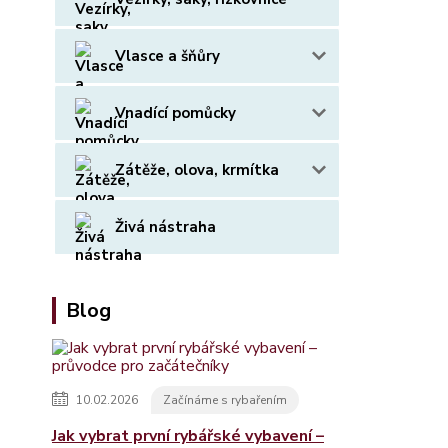
Vlasce a šňůry
Vnadící pomůcky
Zátěže, olova, krmítka
Živá nástraha
Blog
10.02.2026
Začínáme s rybařením
Jak vybrat první rybářské vybavení –