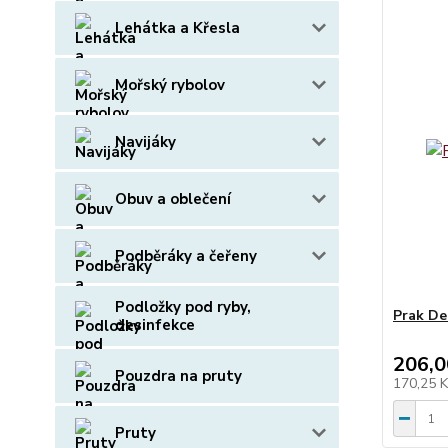
Lehátka a Křesla
Mořský rybolov
Navijáky
Obuv a oblečení
Podběráky a čeřeny
Podložky pod ryby,
Prak D
desinfekce
206,0
Pouzdra na pruty
170,25 
Pruty