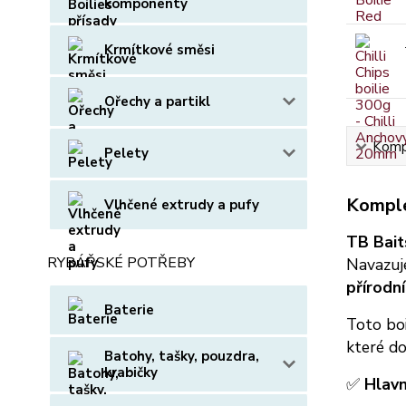
komponenty
Krmítkové směsi
Ořechy a partikl
Kompl
Pelety
Komple
Vlhčené extrudy a pufy
TB Bait
RYBÁŘSKÉ POTŘEBY
Navazuj
přírodní
Baterie
Toto boi
které do
Batohy, tašky, pouzdra,
krabičky
✅
Hlavn