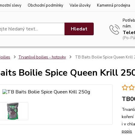
nostní slevy
Obchodní podmínky
Vaše úlovky
Kamenná prodejna
Potřeb
nám.
Hledat
Tele
(Po-Pá
oilies
Trvanlivé boilies - hotovky
TB Baits Boilie Spice Queen Krill
aits Boilie Spice Queen Krill 25
TB0
Trvanl
koření 
i v ch
popis