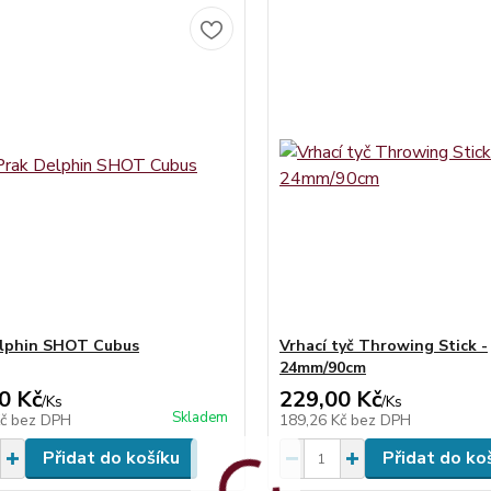
elphin SHOT Cubus
Vrhací tyč Throwing Stick -
24mm/90cm
0 Kč
229,00 Kč
/
Ks
/
Ks
Skladem
Kč
bez DPH
189,26 Kč
bez DPH
Přidat do košíku
Přidat do ko