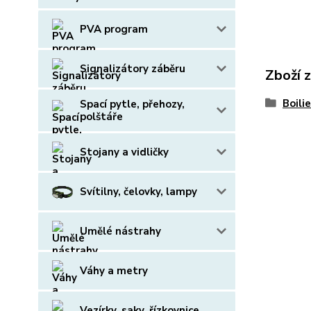
PVA program
Signalizátory záběru
Zboží 
Boili
Spací pytle, přehozy,
polštáře
Stojany a vidličky
Svítilny, čelovky, lampy
Umělé nástrahy
Váhy a metry
Vezírky, saky, řízkovnice