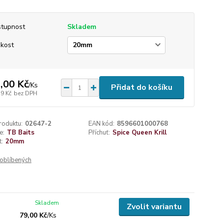
tupnost
Skladem
ikost
,00 Kč
/
Ks
Přidat do košíku
39 Kč
bez DPH
roduktu:
02647-2
EAN kód:
8596601000768
e:
TB Baits
Příchuť:
Spice Queen Krill
t:
20mm
oblíbených
Skladem
Zvolit variantu
79,00 Kč
/
Ks