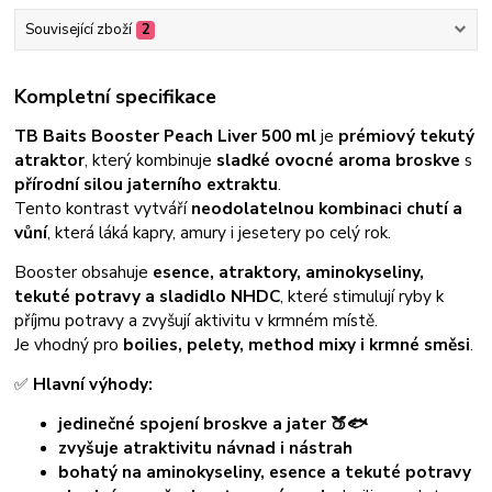
Související zboží
2
Kompletní specifikace
TB Baits Booster Peach Liver 500 ml
je
prémiový tekutý
atraktor
, který kombinuje
sladké ovocné aroma broskve
s
přírodní silou jaterního extraktu
.
Tento kontrast vytváří
neodolatelnou kombinaci chutí a
vůní
, která láká kapry, amury i jesetery po celý rok.
Booster obsahuje
esence, atraktory, aminokyseliny,
tekuté potravy a sladidlo NHDC
, které stimulují ryby k
příjmu potravy a zvyšují aktivitu v krmném místě.
Je vhodný pro
boilies, pelety, method mixy i krmné směsi
.
✅
Hlavní výhody:
jedinečné spojení broskve a jater 🍑🐟
zvyšuje atraktivitu návnad i nástrah
bohatý na aminokyseliny, esence a tekuté potravy