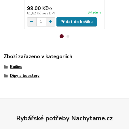
Vařený parti
99,00 Kč
77,00 Kč
/
Ks
Skladem
81,82 Kč
bez DPH
68,75 Kč
bez
Přidat do košíku
Zboží zařazeno v kategoriích
Boilies
Dipy a boostery
Rybářské potřeby Nachytame.cz