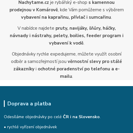
Nachytame.cz
je rybářský e-shop
s kamennou
prodejnou v Komárově
, kde Vám pomůžeme s výběrem
vybavení na kaprařinu, přívlač i sumcařinu
.
V nabídce najdete
pruty, navijáky, šňůry, háčky,
návnady i nástrahy, pelety, boilies, feeder program i
vybavení k vodě
.
Objednávky rychle expedujeme, můžete využít osobní
odběr a samozřejmostí jsou
věrnostní slevy pro stálé
zákazníky
i
ochotné poradenství po telefonu a e-
mailu
.
Doprava a platba
Odesíláme objednávky po celé
ČR i na Slovensko
.
• rychlé vyřízení objednávek