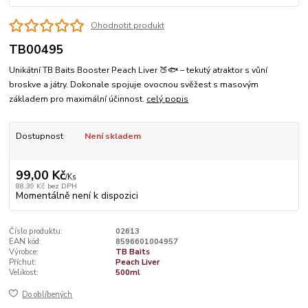
Ohodnotit produkt
TB00495
Unikátní TB Baits Booster Peach Liver 🍑🐟 – tekutý atraktor s vůní
broskve a játry. Dokonale spojuje ovocnou svěžest s masovým
základem pro maximální účinnost.
celý popis
Dostupnost
Není skladem
99,00 Kč
/
Ks
88,39 Kč
bez DPH
Momentálně není k dispozici
Číslo produktu:
02613
EAN kód:
8596601004957
Výrobce:
TB Baits
Příchuť:
Peach Liver
Velikost:
500ml
Do oblíbených