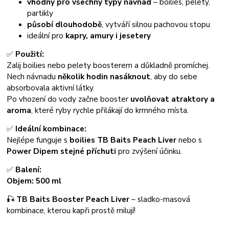
vhodný pro všechny typy návnad
– boilies, pelety,
partikly
působí dlouhodobě
, vytváří silnou pachovou stopu
ideální pro
kapry, amury i jesetery
✅
Použití:
Zalij boilies nebo pelety boosterem a důkladně promíchej.
Nech návnadu
několik hodin nasáknout
, aby do sebe
absorbovala aktivní látky.
Po vhození do vody začne booster
uvolňovat atraktory a
aroma
, které ryby rychle přilákají do krmného místa.
✅
Ideální kombinace:
Nejlépe funguje s
boilies TB Baits Peach Liver
nebo s
Power Dipem stejné příchuti
pro zvýšení účinku.
✅
Balení:
Objem: 500 ml
🎣
TB Baits Booster Peach Liver
– sladko-masová
kombinace, kterou kapři prostě milují!