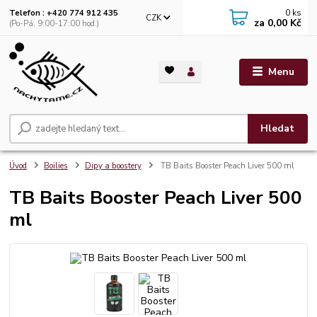
0
ks
Telefon : +420 774 912 435
CZK
za
0,00 Kč
(Po-Pá, 9:00-17:00 hod.)
Menu
Hledat
Úvod
Boilies
Dipy a boostery
TB Baits Booster Peach Liver 500 ml
TB Baits Booster Peach Liver 500
ml