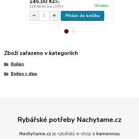
145,00 Kč
119,00 K
/
Ks
Skladem
129,46 Kč
bez DPH
106,25 Kč
be
Přidat do košíku
Zboží zařazeno v kategoriích
Boilies
Boilies v dipu
Rybářské potřeby Nachytame.cz
Nachytame.cz
je rybářský e-shop
s kamennou