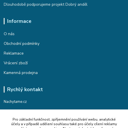
Dlouhodobě podporujeme projekt Dobrý anděl
Informace
O nás
Obchodní podmínky
Reklamace
Vrácení zboží
Kamenná prodejna
Rychlý kontakt
Nachytame.cz
Telefon : +420 774 912 435
Pro základní funkčnost, zpříjemnění používání webu, analytické
(Po-Pá, 9:00-17:00 hod.)
účely a v případě udělení souhlasu také pro účely cílení reklamy