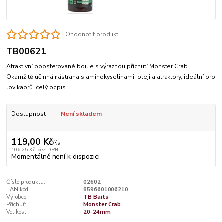
Ohodnotit produkt
TB00621
Atraktivní boosterované boilie s výraznou příchutí Monster Crab.
Okamžitě účinná nástraha s aminokyselinami, oleji a atraktory, ideální pro
lov kaprů.
celý popis
Dostupnost
Není skladem
119,00 Kč
/
Ks
106,25 Kč
bez DPH
Momentálně není k dispozici
Číslo produktu:
02602
EAN kód:
8596601006210
Výrobce:
TB Baits
Příchuť:
Monster Crab
Velikost:
20-24mm