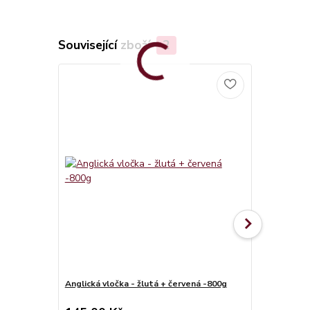
Související zboží
2
Anglická vločka - žlutá + červená -800g
LK Baits IQ
600g