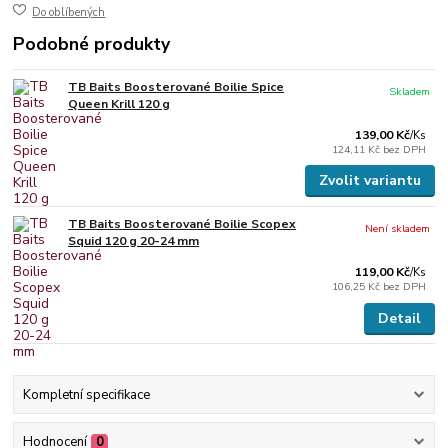
Do oblíbených
Podobné produkty
TB Baits Boosterované Boilie Spice
Skladem
Queen Krill 120 g
139,00 Kč
/
Ks
124,11 Kč
bez DPH
Zvolit variantu
TB Baits Boosterované Boilie Scopex
Není skladem
Squid 120 g 20-24 mm
119,00 Kč
/
Ks
106,25 Kč
bez DPH
Detail
Kompletní specifikace
Hodnocení
0