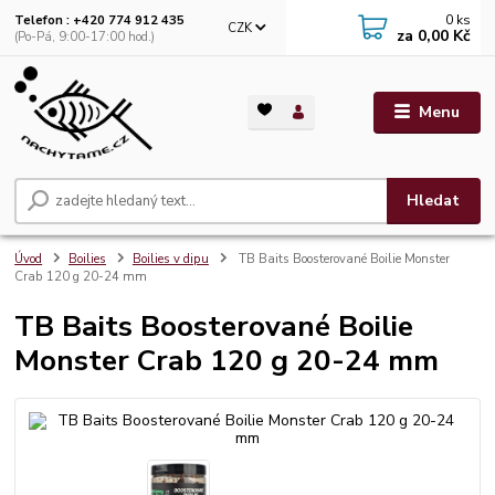
0
ks
Telefon : +420 774 912 435
CZK
za
0,00 Kč
(Po-Pá, 9:00-17:00 hod.)
Menu
Hledat
Úvod
Boilies
Boilies v dipu
TB Baits Boosterované Boilie Monster
Crab 120 g 20-24 mm
TB Baits Boosterované Boilie
Monster Crab 120 g 20-24 mm