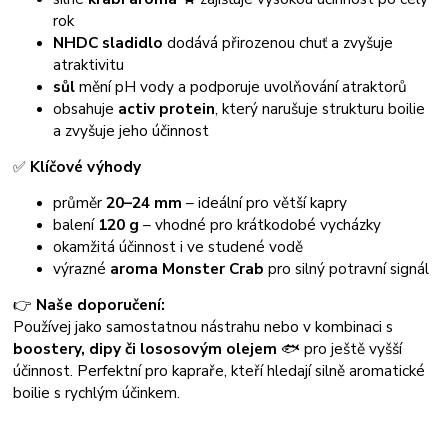
rok
NHDC sladidlo
dodává přirozenou chuť a zvyšuje
atraktivitu
sůl
mění pH vody a podporuje uvolňování atraktorů
obsahuje
activ protein
, který narušuje strukturu boilie
a zvyšuje jeho účinnost
✅
Klíčové výhody
průměr
20–24 mm
– ideální pro větší kapry
balení
120 g
– vhodné pro krátkodobé vycházky
okamžitá účinnost i ve studené vodě
výrazné
aroma Monster Crab
pro silný potravní signál
👉
Naše doporučení:
Používej jako samostatnou nástrahu nebo v kombinaci s
boostery, dipy či lososovým olejem
🐟 pro ještě vyšší
účinnost. Perfektní pro kapraře, kteří hledají silně aromatické
boilie s rychlým účinkem.