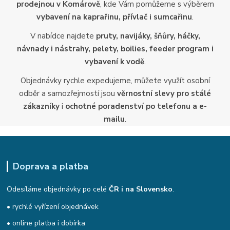
prodejnou v Komárově
, kde Vám pomůžeme s výběrem
vybavení na kaprařinu, přívlač i sumcařinu
.
V nabídce najdete
pruty, navijáky, šňůry, háčky,
návnady i nástrahy, pelety, boilies, feeder program i
vybavení k vodě
.
Objednávky rychle expedujeme, můžete využít osobní
odběr a samozřejmostí jsou
věrnostní slevy pro stálé
zákazníky
i
ochotné poradenství po telefonu a e-
mailu
.
Doprava a platba
Odesíláme objednávky po celé
ČR i na Slovensko
.
• rychlé vyřízení objednávek
• online platba i dobírka