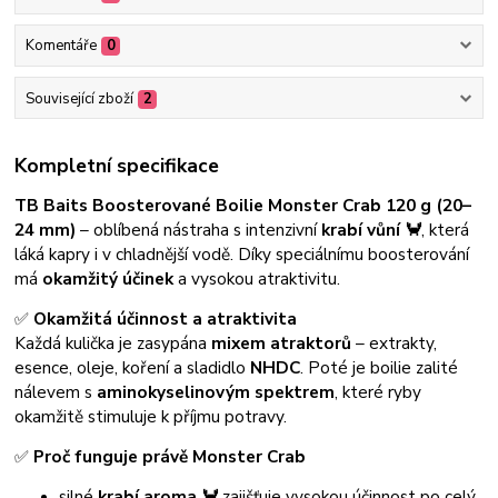
Komentáře
0
Související zboží
2
Kompletní specifikace
TB Baits Boosterované Boilie Monster Crab 120 g (20–
24 mm)
– oblíbená nástraha s intenzivní
krabí vůní 🦀
, která
láká kapry i v chladnější vodě. Díky speciálnímu boosterování
má
okamžitý účinek
a vysokou atraktivitu.
✅
Okamžitá účinnost a atraktivita
Každá kulička je zasypána
mixem atraktorů
– extrakty,
esence, oleje, koření a sladidlo
NHDC
. Poté je boilie zalité
nálevem s
aminokyselinovým spektrem
, které ryby
okamžitě stimuluje k příjmu potravy.
✅
Proč funguje právě Monster Crab
silné
krabí aroma 🦀
zajišťuje vysokou účinnost po celý