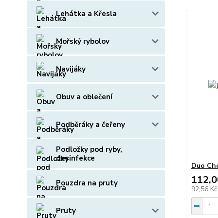
Lehátka a Křesla
Mořský rybolov
Navijáky
Obuv a oblečení
Podběráky a čeřeny
Podložky pod ryby,
desinfekce
Duo Cho
112,0
Pouzdra na pruty
92,56 K
Pruty