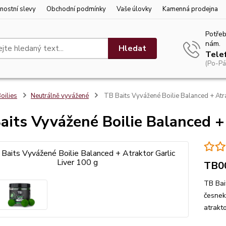
nostní slevy
Obchodní podmínky
Vaše úlovky
Kamenná prodejna
Potřeb
nám.
Hledat
Tele
(Po-Pá
oilies
Neutrálně vyvážené
TB Baits Vyvážené Boilie Balanced + Atra
aits Vyvážené Boilie Balanced + 
TB0
TB Bait
česnek
atrakt