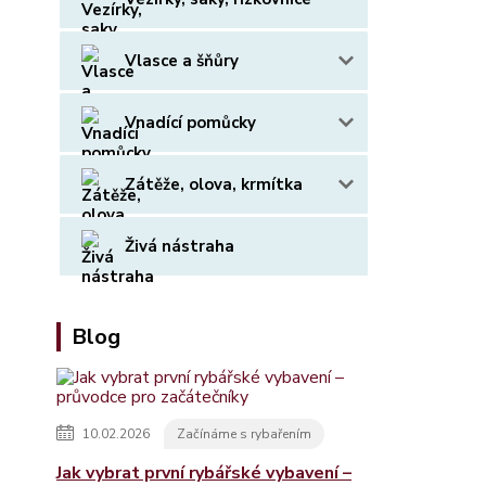
Vlasce a šňůry
Vnadící pomůcky
Zátěže, olova, krmítka
Živá nástraha
Blog
10.02.2026
Začínáme s rybařením
Jak vybrat první rybářské vybavení –