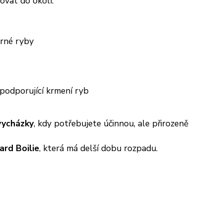
ovat do okolí.
trné ryby
odporující krmení ryb
 vycházky
, kdy potřebujete účinnou, ale přirozeně
ard Boilie
, která má delší dobu rozpadu.