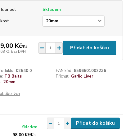
tupnost
Skladem
ikost
9,00 Kč
/
Ks
Přidat do košíku
,68 Kč
bez DPH
roduktu:
02640-2
EAN kód:
8596601002236
e:
TB Baits
Příchuť:
Garlic Liver
t:
20mm
oblíbených
Přidat do košíku
Skladem
98,00 Kč
/
Ks