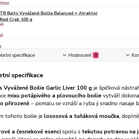
TB Baits Vyvážené Boilie Balanced + Atraktor
Red Crab 100 g
etní specifikace
Hodnocení
0
Ko
tní specifikace
s Vyvážené Boilie Garlic Liver 100 g
je špičková nástra
ace
mixu potápivého a plovoucího boilie
vytváří dokona
o přirozeně
– pomalu se vznáší a ryba ji snadno nasaje b
m tohoto boilie je
lososová a tuňáková moučka
, dopln
rové a česnekové esenci
spolu s
tekutou potravou na 