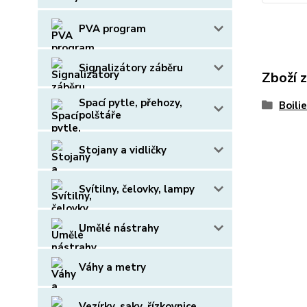
PVA program
Signalizátory záběru
Zboží 
Spací pytle, přehozy,
Boili
polštáře
Stojany a vidličky
Svítilny, čelovky, lampy
Umělé nástrahy
Váhy a metry
Vezírky, saky, řízkovnice