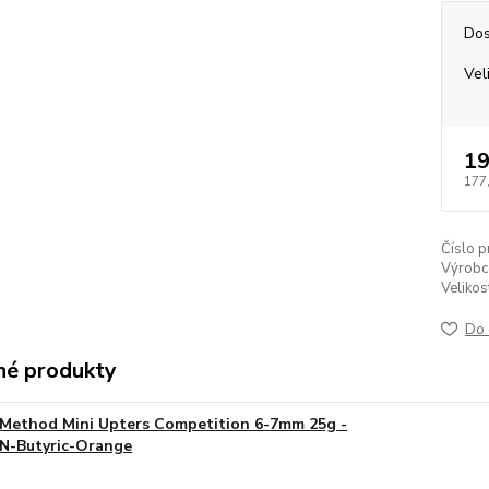
Dos
Vel
19
177
Číslo p
Výrobc
Velikos
Do 
é produkty
Method Mini Upters Competition 6-7mm 25g -
N-Butyric-Orange