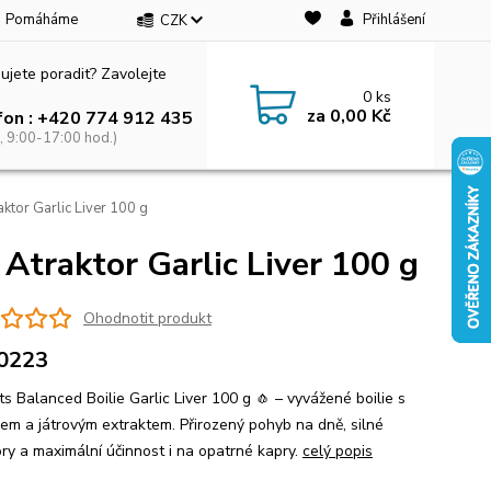
Pomáháme
Přihlášení
CZK
ujete poradit? Zavolejte
0
ks
za
0,00 Kč
fon : +420 774 912 435
, 9:00-17:00 hod.)
ktor Garlic Liver 100 g
Atraktor Garlic Liver 100 g
Ohodnotit produkt
0223
s Balanced Boilie Garlic Liver 100 g 🧄 – vyvážené boilie s
em a játrovým extraktem. Přirozený pohyb na dně, silné
ory a maximální účinnost i na opatrné kapry.
celý popis