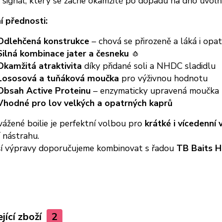
signál, který se začne okamžitě po dopadu na dno uvolň
í přednosti:
Odlehčená konstrukce
– chová se přirozeně a láká i opa
Silná kombinace jater a česneku
🧄
Okamžitá atraktivita
díky přidané soli a NHDC sladidlu
Lososová a tuňáková moučka
pro výživnou hodnotu
Obsah Active Proteinu
– enzymaticky upravená moučka p
Vhodné pro lov velkých a opatrných kaprů
ážené boilie je perfektní volbou pro
krátké i vícedenní
 nástrahu.
ší výpravy doporučujeme kombinovat s řadou
TB Baits H
jící zboží
2