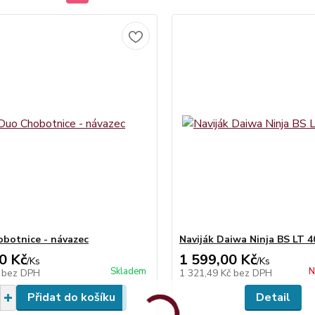
botnice - návazec
Naviják Daiwa Ninja BS LT 
0 Kč
1 599,00 Kč
/
Ks
/
Ks
Skladem
N
č
bez DPH
1 321,49 Kč
bez DPH
Přidat do košíku
Detail