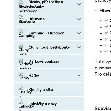
pachový 
Bivaky, přístřešky a
deštníky
✅
Hlavn
Bižuterie
✅
✅
✅
Camping - Outdoor
✅
✅
Čluny, lodě, bellyboaty
✅
Toto vyv
Dárkové poukazy
působící
Pro del
Háčky
Kbelíky a síta
Lahvičky a dózy
Souvise