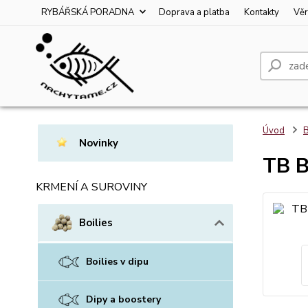
RYBÁŘSKÁ PORADNA
Doprava a platba
Kontakty
Věr
Úvod
B
Novinky
TB B
KRMENÍ A SUROVINY
Boilies
Boilies v dipu
Dipy a boostery