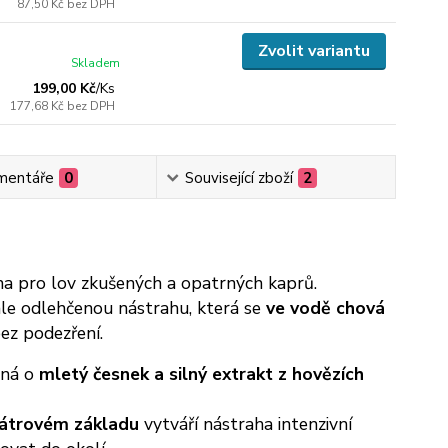
87,50 Kč
bez DPH
Zvolit variantu
Skladem
199,00 Kč
/
Ks
177,68 Kč
bez DPH
mentáře
0
Související zboží
2
ha pro lov zkušených a opatrných kaprů.
le odlehčenou nástrahu, která se
ve vodě chová
ez podezření.
ěná o
mletý česnek a silný extrakt z hovězích
játrovém základu
vytváří nástraha intenzivní