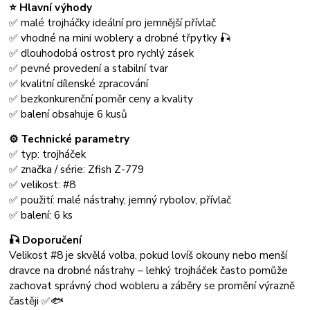
⭐ Hlavní výhody
✅ malé trojháčky ideální pro jemnější přívlač
✅ vhodné na mini woblery a drobné třpytky 🎣
✅ dlouhodobá ostrost pro rychlý zásek
✅ pevné provedení a stabilní tvar
✅ kvalitní dílenské zpracování
✅ bezkonkurenční poměr ceny a kvality
✅ balení obsahuje 6 kusů
⚙️ Technické parametry
✅ typ: trojháček
✅ značka / série: Zfish Z-779
✅ velikost: #8
✅ použití: malé nástrahy, jemný rybolov, přívlač
✅ balení: 6 ks
🎣 Doporučení
Velikost #8 je skvělá volba, pokud lovíš okouny nebo menší
dravce na drobné nástrahy – lehký trojháček často pomůže
zachovat správný chod wobleru a záběry se promění výrazně
častěji ✅🐟