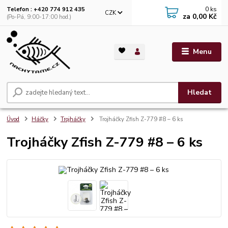
0
ks
Telefon : +420 774 912 435
CZK
za
0,00 Kč
(Po-Pá, 9:00-17:00 hod.)
Menu
Hledat
Úvod
Háčky
Trojháčky
Trojháčky Zfish Z-779 #8 – 6 ks
Trojháčky Zfish Z-779 #8 – 6 ks