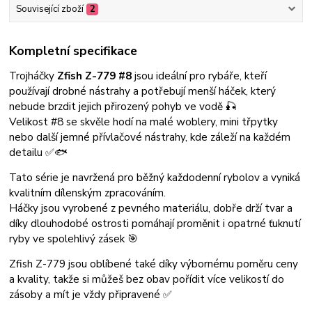
Související zboží
2
Kompletní specifikace
Trojháčky
Zfish Z-779 #8
jsou ideální pro rybáře, kteří
používají drobné nástrahy a potřebují menší háček, který
nebude brzdit jejich přirozený pohyb ve vodě 🎣
Velikost #8 se skvěle hodí na malé woblery, mini třpytky
nebo další jemné přívlačové nástrahy, kde záleží na každém
detailu ✅🐟
Tato série je navržená pro běžný každodenní rybolov a vyniká
kvalitním dílenským zpracováním.
Háčky jsou vyrobené z pevného materiálu, dobře drží tvar a
díky dlouhodobé ostrosti pomáhají proměnit i opatrné ťuknutí
ryby ve spolehlivý zásek 🎯
Zfish Z-779 jsou oblíbené také díky výbornému poměru ceny
a kvality, takže si můžeš bez obav pořídit více velikostí do
zásoby a mít je vždy připravené ✅