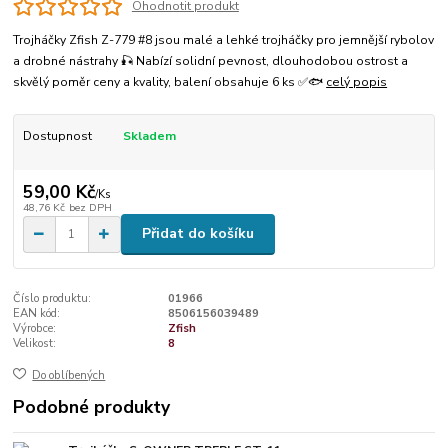
Ohodnotit produkt
Trojháčky Zfish Z-779 #8 jsou malé a lehké trojháčky pro jemnější rybolov
a drobné nástrahy 🎣 Nabízí solidní pevnost, dlouhodobou ostrost a
skvělý poměr ceny a kvality, balení obsahuje 6 ks ✅🐟
celý popis
Dostupnost
Skladem
59,00 Kč
/
Ks
48,76 Kč
bez DPH
Přidat do košíku
Číslo produktu:
01966
EAN kód:
8506156039489
Výrobce:
Zfish
Velikost:
8
Do oblíbených
Podobné produkty