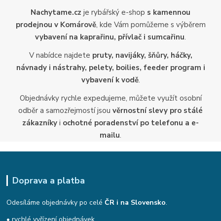
Nachytame.cz
je rybářský e-shop
s kamennou
prodejnou v Komárově
, kde Vám pomůžeme s výběrem
vybavení na kaprařinu, přívlač i sumcařinu
.
V nabídce najdete
pruty, navijáky, šňůry, háčky,
návnady i nástrahy, pelety, boilies, feeder program i
vybavení k vodě
.
Objednávky rychle expedujeme, můžete využít osobní
odběr a samozřejmostí jsou
věrnostní slevy pro stálé
zákazníky
i
ochotné poradenství po telefonu a e-
mailu
.
Doprava a platba
Odesíláme objednávky po celé
ČR i na Slovensko
.
• rychlé vyřízení objednávek