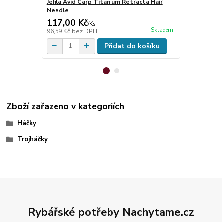
Jehla Avid Carp Titanium Retracta Hair
Jehla Avid C
Needle
Needle
117,00 Kč
117,00 K
/
Ks
Skladem
96,69 Kč
bez DPH
96,69 Kč
bez
Přidat do košíku
Zboží zařazeno v kategoriích
Háčky
Trojháčky
Rybářské potřeby Nachytame.cz