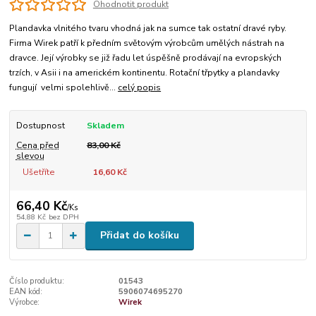
Ohodnotit produkt
Plandavka vlnitého tvaru vhodná jak na sumce tak ostatní dravé ryby.
Firma Wirek patří k předním světovým výrobcům umělých nástrah na
dravce. Její výrobky se již řadu let úspěšně prodávají na evropských
trzích, v Asii i na americkém kontinentu. Rotační třpytky a plandavky
fungují velmi spolehlivě...
celý popis
Dostupnost
Skladem
Cena před
83,00 Kč
slevou
Ušetříte
16,60 Kč
66,40 Kč
/
Ks
54,88 Kč
bez DPH
Přidat do košíku
Číslo produktu:
01543
EAN kód:
5906074695270
Výrobce:
Wirek