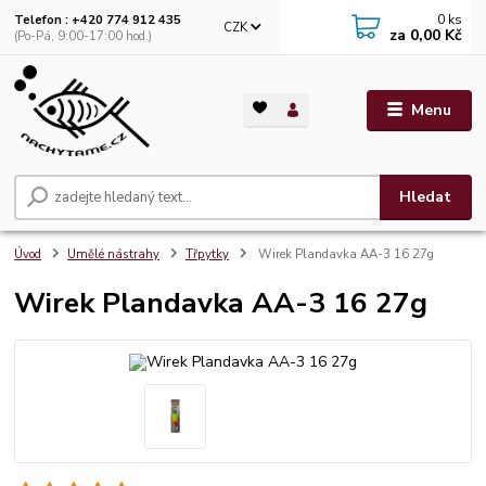
0
ks
Telefon : +420 774 912 435
CZK
za
0,00 Kč
(Po-Pá, 9:00-17:00 hod.)
Menu
Hledat
Úvod
Umělé nástrahy
Třpytky
Wirek Plandavka AA-3 16 27g
Wirek Plandavka AA-3 16 27g