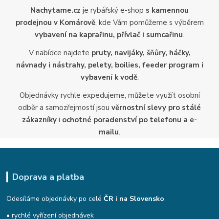
Nachytame.cz
je rybářský e-shop
s kamennou
prodejnou v Komárově
, kde Vám pomůžeme s výběrem
vybavení na kaprařinu, přívlač i sumcařinu
.
V nabídce najdete
pruty, navijáky, šňůry, háčky,
návnady i nástrahy, pelety, boilies, feeder program i
vybavení k vodě
.
Objednávky rychle expedujeme, můžete využít osobní
odběr a samozřejmostí jsou
věrnostní slevy pro stálé
zákazníky
i
ochotné poradenství po telefonu a e-
mailu
.
Doprava a platba
Odesíláme objednávky po celé
ČR i na Slovensko
.
• rychlé vyřízení objednávek