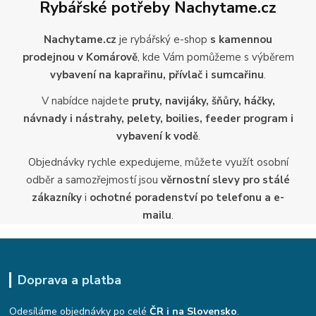
Rybářské potřeby Nachytame.cz
Nachytame.cz
je rybářský e-shop
s kamennou
prodejnou v Komárově
, kde Vám pomůžeme s výběrem
vybavení na kaprařinu, přívlač i sumcařinu
.
V nabídce najdete
pruty, navijáky, šňůry, háčky,
návnady i nástrahy, pelety, boilies, feeder program i
vybavení k vodě
.
Objednávky rychle expedujeme, můžete využít osobní
odběr a samozřejmostí jsou
věrnostní slevy pro stálé
zákazníky
i
ochotné poradenství po telefonu a e-
mailu
.
Doprava a platba
Odesíláme objednávky po celé
ČR i na Slovensko
.