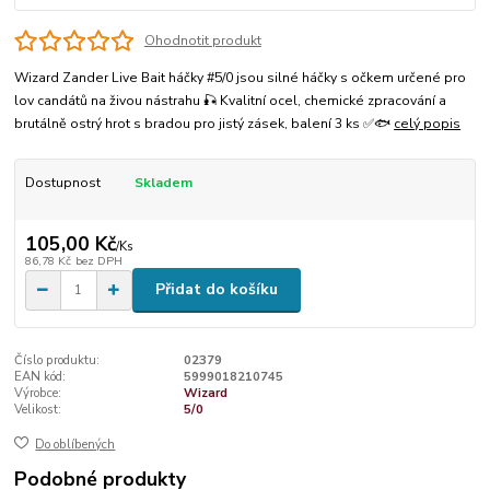
Ohodnotit produkt
Wizard Zander Live Bait háčky #5/0 jsou silné háčky s očkem určené pro
lov candátů na živou nástrahu 🎣 Kvalitní ocel, chemické zpracování a
brutálně ostrý hrot s bradou pro jistý zásek, balení 3 ks ✅🐟
celý popis
Dostupnost
Skladem
105,00 Kč
/
Ks
86,78 Kč
bez DPH
Přidat do košíku
Číslo produktu:
02379
EAN kód:
5999018210745
Výrobce:
Wizard
Velikost:
5/0
Do oblíbených
Podobné produkty