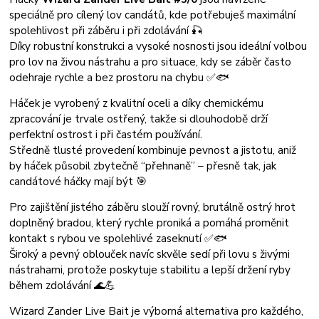
speciálně pro cílený lov candátů, kde potřebuješ maximální
spolehlivost při záběru i při zdolávání 🎣
Díky robustní konstrukci a vysoké nosnosti jsou ideální volbou
pro lov na živou nástrahu a pro situace, kdy se záběr často
odehraje rychle a bez prostoru na chybu ✅🐟
Háček je vyrobený z kvalitní oceli a díky chemickému
zpracování je trvale ostřený, takže si dlouhodobě drží
perfektní ostrost i při častém používání.
Středně tlusté provedení kombinuje pevnost a jistotu, aniž
by háček působil zbytečně “přehnaně” – přesně tak, jak
candátové háčky mají být 🎯
Pro zajištění jistého záběru slouží rovný, brutálně ostrý hrot
doplněný bradou, který rychle proniká a pomáhá proměnit
kontakt s rybou ve spolehlivé zaseknutí ✅🐟
Široký a pevný oblouček navíc skvěle sedí při lovu s živými
nástrahami, protože poskytuje stabilitu a lepší držení ryby
během zdolávání 🌊💪
Wizard Zander Live Bait je výborná alternativa pro každého,