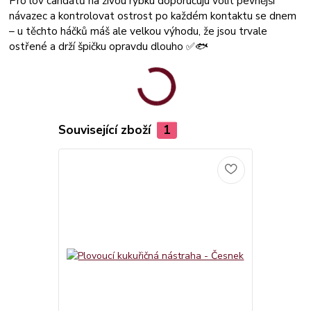
Pro lov candátů na živou rybku doporučuju volit pevnější
návazec a kontrolovat ostrost po každém kontaktu se dnem
– u těchto háčků máš ale velkou výhodu, že jsou trvale
ostřené a drží špičku opravdu dlouho ✅🐟
Související zboží
1