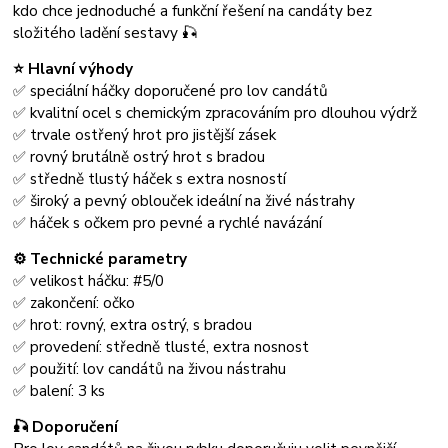
kdo chce jednoduché a funkční řešení na candáty bez
složitého ladění sestavy 🎣
⭐ Hlavní výhody
✅ speciální háčky doporučené pro lov candátů
✅ kvalitní ocel s chemickým zpracováním pro dlouhou výdrž
✅ trvale ostřený hrot pro jistější zásek
✅ rovný brutálně ostrý hrot s bradou
✅ středně tlustý háček s extra nosností
✅ široký a pevný oblouček ideální na živé nástrahy
✅ háček s očkem pro pevné a rychlé navázání
⚙️ Technické parametry
✅ velikost háčku: #5/0
✅ zakončení: očko
✅ hrot: rovný, extra ostrý, s bradou
✅ provedení: středně tlusté, extra nosnost
✅ použití: lov candátů na živou nástrahu
✅ balení: 3 ks
🎣 Doporučení