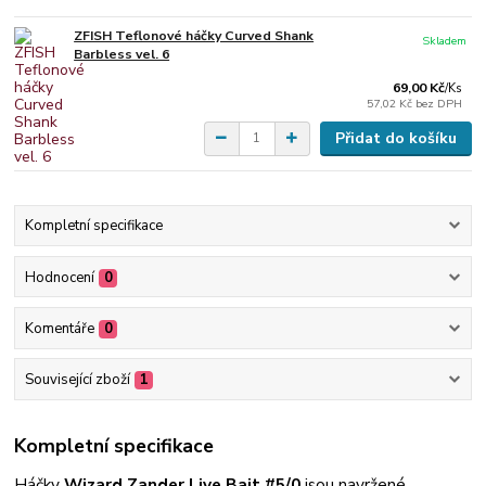
ZFISH Teflonové háčky Curved Shank
Skladem
Barbless vel. 6
69,00 Kč
/
Ks
57,02 Kč
bez DPH
Přidat do košíku
Kompletní specifikace
Hodnocení
0
Komentáře
0
Související zboží
1
Kompletní specifikace
Háčky
Wizard Zander Live Bait #5/0
jsou navržené