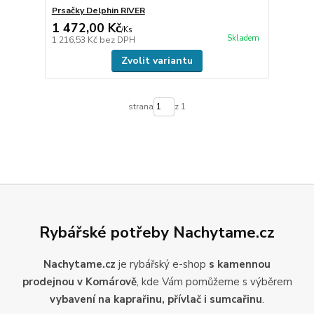
Prsačky Delphin RIVER
1 472,00 Kč
/
Ks
Skladem
1 216,53 Kč
bez DPH
Zvolit variantu
strana
z 1
Rybářské potřeby Nachytame.cz
Nachytame.cz
je rybářský e-shop
s kamennou
prodejnou v Komárově
, kde Vám pomůžeme s výběrem
vybavení na kaprařinu, přívlač i sumcařinu
.