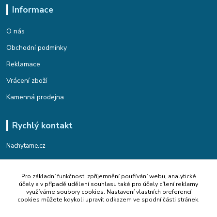
Informace
O nás
Obchodní podmínky
Reklamace
Vrácení zboží
Kamenná prodejna
Rychlý kontakt
Nachytame.cz
Telefon : +420 774 912 435
Pro základní funkčnost, zpříjemnění používání webu, analytické
(Po-Pá, 9:00-17:00 hod.)
účely a v případě udělení souhlasu také pro účely cílení reklamy
využíváme soubory cookies. Nastavení vlastních preferencí
Email : info@nachytame.cz
cookies můžete kdykoli upravit odkazem ve spodní části stránek.