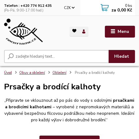
0
ks
Telefon : +420 774 912 435
CZK
za
0,00 Kč
(Po-Pá, 9:00-17:00 hod.)
Menu
Hledat
Úvod
Obuv a oblečení
Oblečení
Prsačky a brodící kalhoty
Prsačky a brodící kalhoty
„Připravte se vklouznout až po pás do vody s odolnými
prsačkami
a brodicími kalhotami
– vyrobené z nepromokavých materiálů a
vybavené bezpečnou filcovou podrážkou nebo neoprenem. Ideální
pro každý výlov i dobrodružné brodění.“