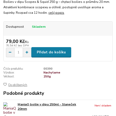
Boilies v dipu Scopex & Squid 250 g – chytací boilies o průměru 20 mm.
Atraktivní kombinace scopexu a olihně, postupně uvolňuje aroma a
šupinky. Rozpad cca 12 hodin.
celý popis
Dostupnost
Skladem
79,00 Kč
/
Ks
70,54 Kč
bez DPH
Přidat do košíku
Číslo produktu:
00390
Výrobce:
Nachytame
Velikost:
250g
Do oblíbených
Podobné produkty
ManiaQ boilie v dipu 250ml - Slaneček
Není skladem
20mm