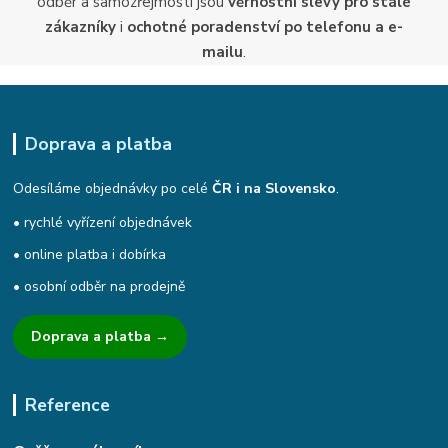
odběr a samozřejmostí jsou
věrnostní slevy pro stálé
zákazníky
i
ochotné poradenství po telefonu a e-
mailu
.
Doprava a platba
Odesíláme objednávky po celé
ČR i na Slovensko
.
• rychlé vyřízení objednávek
• online platba i dobírka
• osobní odběr na prodejně
Doprava a platba →
Reference