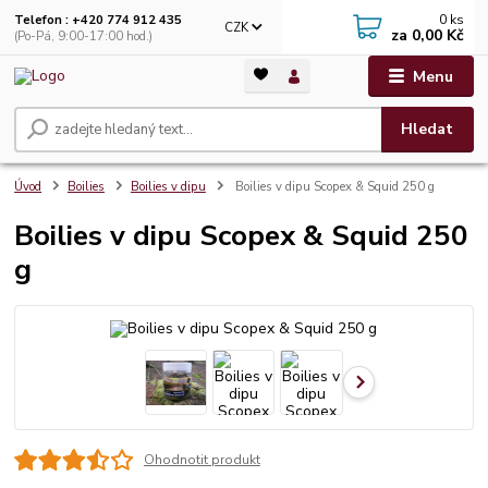
0
ks
Telefon : +420 774 912 435
CZK
za
0,00 Kč
(Po-Pá, 9:00-17:00 hod.)
Menu
Hledat
Úvod
Boilies
Boilies v dipu
Boilies v dipu Scopex & Squid 250 g
Boilies v dipu Scopex & Squid 250
g
Ohodnotit produkt