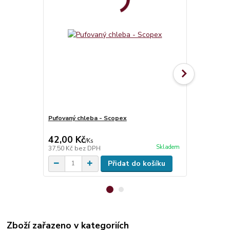
Pufovaný chleba - Scopex
Smršťovací 
1,6mm
42,00 Kč
39,00 Kč
/
Ks
Skladem
37,50 Kč
bez DPH
32,23 Kč
bez
Přidat do košíku
Zboží zařazeno v kategoriích