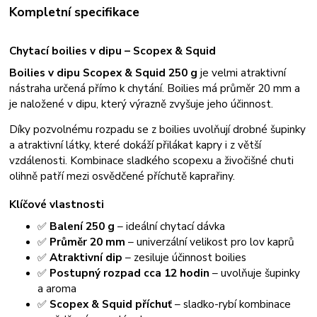
Kompletní specifikace
Chytací boilies v dipu – Scopex & Squid
Boilies v dipu Scopex & Squid 250 g
je velmi atraktivní
nástraha určená přímo k chytání. Boilies má průměr 20 mm a
je naložené v dipu, který výrazně zvyšuje jeho účinnost.
Díky pozvolnému rozpadu se z boilies uvolňují drobné šupinky
a atraktivní látky, které dokáží přilákat kapry i z větší
vzdálenosti. Kombinace sladkého scopexu a živočišné chuti
olihně patří mezi osvědčené příchutě kaprařiny.
Klíčové vlastnosti
✅
Balení 250 g
– ideální chytací dávka
✅
Průměr 20 mm
– univerzální velikost pro lov kaprů
✅
Atraktivní dip
– zesiluje účinnost boilies
✅
Postupný rozpad cca 12 hodin
– uvolňuje šupinky
a aroma
✅
Scopex & Squid příchuť
– sladko-rybí kombinace