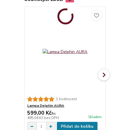
1 hodnocení
Lampa Delphin AURA
Váha Delph
599,00 Kč
303,00 K
/
ks
Skladem
495,04 Kč
bez DPH
250,41 Kč
be
Přidat do košíku