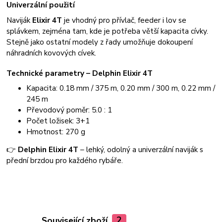
Univerzální použití
Naviják
Elixir 4T
je vhodný pro přívlač, feeder i lov se
splávkem, zejména tam, kde je potřeba větší kapacita cívky.
Stejně jako ostatní modely z řady umožňuje dokoupení
náhradních kovových cívek.
Technické parametry – Delphin Elixir 4T
Kapacita: 0.18 mm / 375 m, 0.20 mm / 300 m, 0.22 mm /
245 m
Převodový poměr: 5.0 : 1
Počet ložisek: 3+1
Hmotnost: 270 g
👉
Delphin Elixir 4T
– lehký, odolný a univerzální naviják s
přední brzdou pro každého rybáře.
Související zboží
2