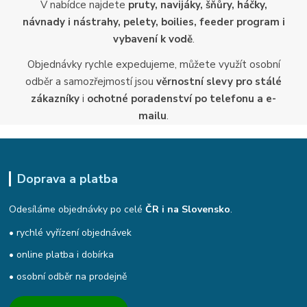
V nabídce najdete
pruty, navijáky, šňůry, háčky,
návnady i nástrahy, pelety, boilies, feeder program i
vybavení k vodě
.
Objednávky rychle expedujeme, můžete využít osobní
odběr a samozřejmostí jsou
věrnostní slevy pro stálé
zákazníky
i
ochotné poradenství po telefonu a e-
mailu
.
Doprava a platba
Odesíláme objednávky po celé
ČR i na Slovensko
.
• rychlé vyřízení objednávek
• online platba i dobírka
• osobní odběr na prodejně