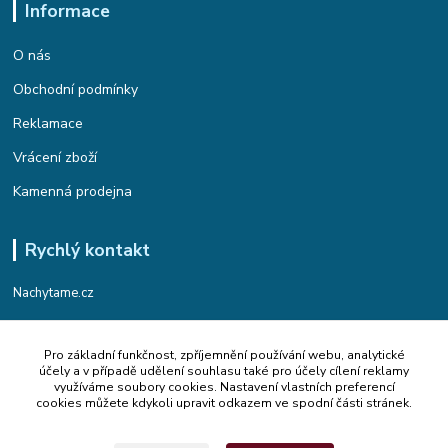
Informace
O nás
Obchodní podmínky
Reklamace
Vrácení zboží
Kamenná prodejna
Rychlý kontakt
Nachytame.cz
Telefon : +420 774 912 435
Pro základní funkčnost, zpříjemnění používání webu, analytické
(Po-Pá, 9:00-17:00 hod.)
účely a v případě udělení souhlasu také pro účely cílení reklamy
využíváme soubory cookies. Nastavení vlastních preferencí
Email : info@nachytame.cz
cookies můžete kdykoli upravit odkazem ve spodní části stránek.