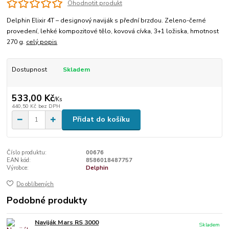
Ohodnotit produkt
Delphin Elixir 4T – designový naviják s přední brzdou. Zeleno-černé
provedení, lehké kompozitové tělo, kovová cívka, 3+1 ložiska, hmotnost
270 g.
celý popis
Dostupnost
Skladem
533,00 Kč
/
Ks
440,50 Kč
bez DPH
Přidat do košíku
Číslo produktu:
00676
EAN kód:
8586018487757
Výrobce:
Delphin
Do oblíbených
Podobné produkty
Naviják Mars RS 3000
Skladem