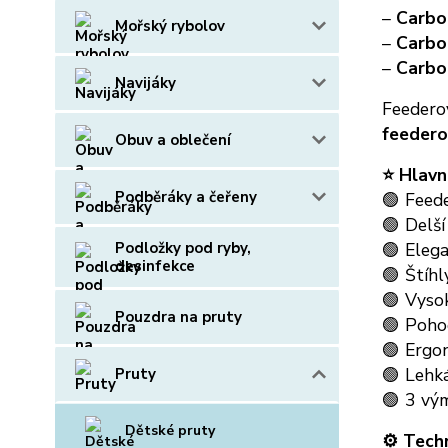
–
Carbo
Mořský rybolov
–
Carbo
–
Carbo
Navijáky
Feedero
feeder
Obuv a oblečení
⭐ Hlavn
Podběráky a čeřeny
🟢 Feed
🟢 Delší
Podložky pod ryby,
🟢 Elega
desinfekce
🟢 Štíhl
🟢 Vysok
Pouzdra na pruty
🟢 Poho
🟢 Ergo
🟢 Lehká
Pruty
🟢 3 vý
Dětské pruty
⚙️ Tech