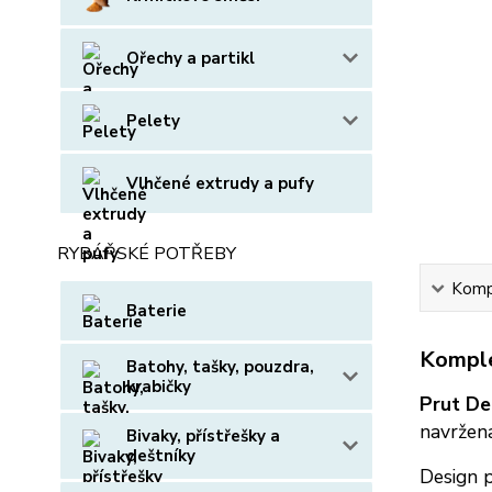
Ořechy a partikl
Pelety
Vlhčené extrudy a pufy
RYBÁŘSKÉ POTŘEBY
Kompl
Baterie
Komple
Batohy, tašky, pouzdra,
krabičky
Prut De
navrže
Bivaky, přístřešky a
deštníky
Design 