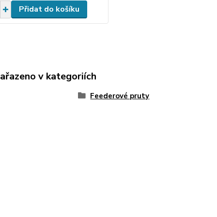
Přidat do košíku
zařazeno v kategoriích
Feederové pruty