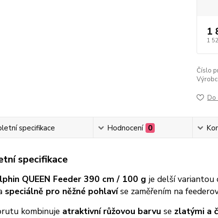
1 
1 5
Číslo p
Výrobc
Do 
etní specifikace
Hodnocení
0
Ko
tní specifikace
lphin QUEEN Feeder 390 cm / 100 g
je delší variantou
na
speciálně pro něžné pohlaví
se zaměřením na feederov
prutu kombinuje
atraktivní růžovou barvu
se
zlatými a 