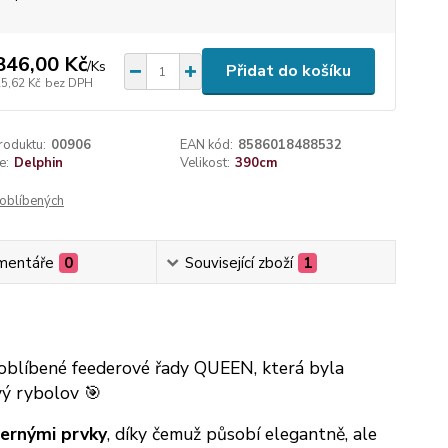
846,00 Kč
/
Ks
Přidat do košíku
25,62 Kč
bez DPH
roduktu:
00906
EAN kód:
8586018488532
e:
Delphin
Velikost:
390cm
oblíbených
mentáře
0
Související zboží
1
 oblíbené feederové řady QUEEN, která byla
ý rybolov 🎯
černými prvky
, díky čemuž působí elegantně, ale