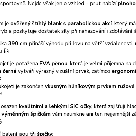
sportovně. Nejde však jen o vzhled – prut nabízí
plnoho
m je
ověřený štíhlý blank s parabolickou akcí
, který má
yb a poskytuje dostatek síly při nahazování i zdolávání 
élka
390 cm
přináší výhodu při lovu na větší vzdálenosti,
u 🎣
ojeť je potažena
EVA pěnou
, která je velmi příjemná na
a černé
vytváří výrazný vizuální prvek, zatímco
ergonomic

kojeti je zakončen
vkusným hliníkovým prvkem růžové

e osazen
kvalitními a lehkými SIC očky
, která zajišťují h
m výměnným špičkám
vám neunikne ani ten nejjemnější zá
💪
 balení jsou
tři špičky
: