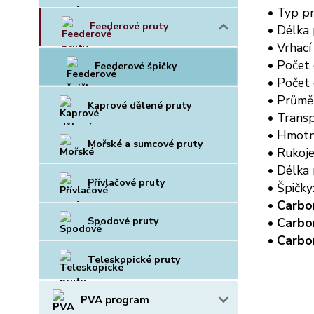
• Typ p
Feederové pruty
• Délka
• Vrhací
• Počet 
Feederové špičky
• Počet 
• Průmě
Kaprové dělené pruty
• Transp
• Hmotn
Mořské a sumcové pruty
• Rukoje
• Délka 
Přívlačové pruty
• Špičky
•
Carbo
Spodové pruty
•
Carbo
•
Carbo
Teleskopické pruty
PVA program