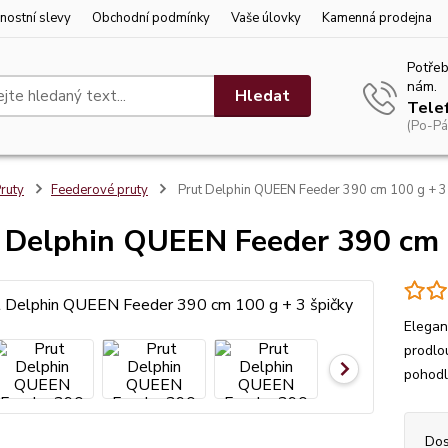
nostní slevy
Obchodní podmínky
Vaše úlovky
Kamenná prodejna
Potřeb
nám.
Hledat
Tele
(Po-Pá
ruty
Feederové pruty
Prut Delphin QUEEN Feeder 390 cm 100 g + 3 
 Delphin QUEEN Feeder 390 cm 1
Elegan
prodlo
pohodl
Dos