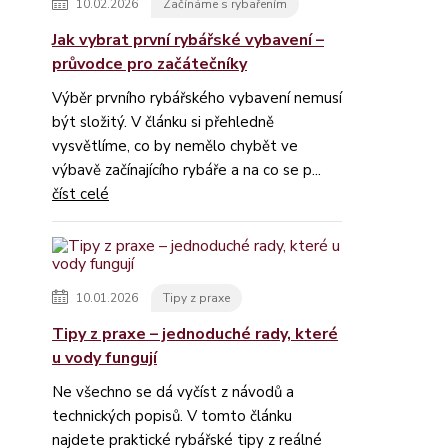
10.02.2026
Začínáme s rybařením
Jak vybrat první rybářské vybavení –
průvodce pro začátečníky
Výběr prvního rybářského vybavení nemusí
být složitý. V článku si přehledně
vysvětlíme, co by nemělo chybět ve
výbavě začínajícího rybáře a na co se p...
číst celé
10.01.2026
Tipy z praxe
Tipy z praxe – jednoduché rady, které
u vody fungují
Ne všechno se dá vyčíst z návodů a
technických popisů. V tomto článku
najdete praktické rybářské tipy z reálné