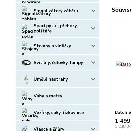
Souvise
Signalizátory záběru
Spací pytle, přehozy,
polštáře
Stojany a vidličky
Svítilny, čelovky, lampy
Umělé nástrahy
Váhy a metry
Vezírky, saky, řízkovnice
Batoh S
1 499
1 238,8
Vlasce a šňůry