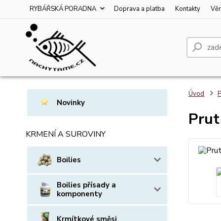
RYBÁŘSKÁ PORADNA
Doprava a platba
Kontakty
Věr
Úvod
P
Novinky
Prut
KRMENÍ A SUROVINY
Boilies
Boilies přísady a
komponenty
Krmítkové směsi