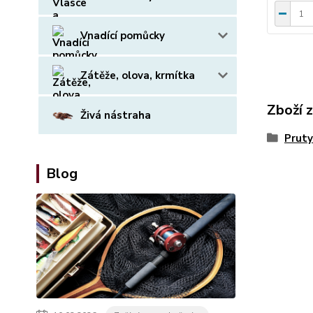
Vnadící pomůcky
Zátěže, olova, krmítka
Zboží 
Živá nástraha
Pruty
Blog