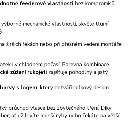
dnotné feederové vlastnosti
bez kompromisů
 výborné mechanické vlastnosti, skvěle tlumí
💪
 na širších řekách nebo při přesném vedení montáže
 dotek i v chladném počasí. Barevná kombinace
ké zúžení rukojeti
zajišťuje pohodlný a jistý
 barvy s logem
, který dotváří celkový design
ladký průchod vlasce bez zbytečného tření. Díky
běr, ať už lovíte menší ryby nebo čekáte na větší