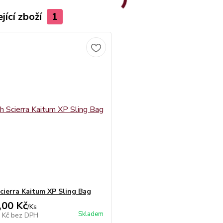
jící zboží
1
cierra Kaitum XP Sling Bag
,00 Kč
/
Ks
Skladem
4 Kč
bez DPH