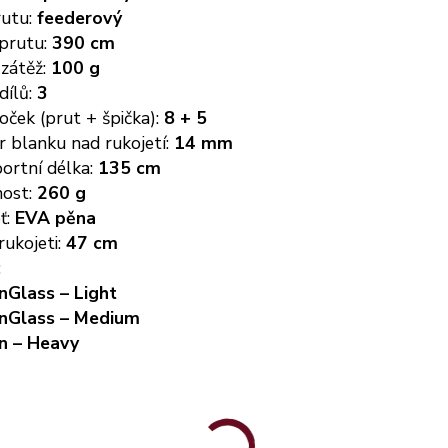
rutu:
feederový
 prutu:
390 cm
 zátěž:
100 g
dílů:
3
oček (prut + špička):
8 + 5
r blanku nad rukojetí:
14 mm
ortní délka:
135 cm
ost:
260 g
ť:
EVA pěna
rukojeti:
47 cm
:
nGlass – Light
nGlass – Medium
n – Heavy