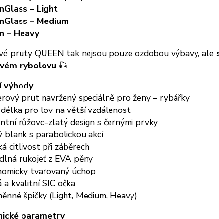
nGlass – Light
nGlass – Medium
n – Heavy
vé pruty QUEEN tak nejsou pouze ozdobou výbavy, ale
ovém rybolovu
🎣
í výhody
erový prut navržený speciálně pro ženy – rybářky
 délka pro lov na větší vzdálenost
ntní růžovo-zlatý design s černými prvky
ý blank s parabolickou akcí
á citlivost při záběrech
dlná rukojeť z EVA pěny
nomicky tvarovaný úchop
 a kvalitní SIC očka
měnné špičky (Light, Medium, Heavy)
nické parametry