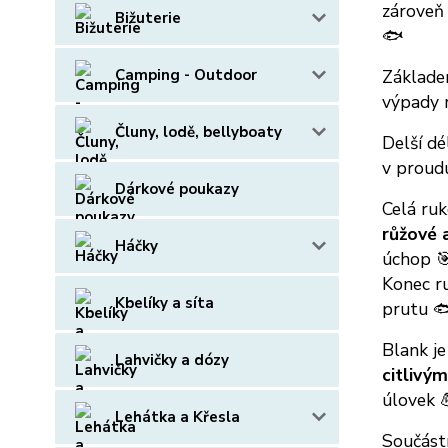
zároveň 
Bižuterie
🐟
Camping - Outdoor
Základe
výpady r
Čluny, lodě, bellyboaty
Delší d
v proud
Dárkové poukazy
Celá ruk
růžové 
Háčky
úchop 
Konec ru
Kbelíky a síta
prutu 
Blank j
Lahvičky a dózy
citlivý
úlovek 
Lehátka a Křesla
Součástí