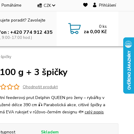
Pomáháme
Přihlášení
CZK
ujete poradit? Zavolejte
0
ks
za
0,00 Kč
fon : +420 774 912 435
, 9:00-17:00 hod.)
špičky
00 g + 3 špičky
Ohodnotit produkt
tní feederový prut Delphin QUEEN pro ženy – rybářky v
užené délce 390 cm 🎣 Parabolická akce, citlivé špičky a
ná EVA rukojeť v růžovo-černém designu 🐟
celý popis
tupnost
Skladem