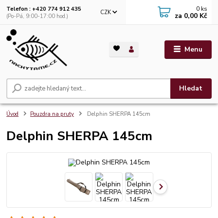
0
ks
Telefon : +420 774 912 435
CZK
za
0,00 Kč
(Po-Pá, 9:00-17:00 hod.)
Menu
Hledat
Úvod
Pouzdra na pruty
Delphin SHERPA 145cm
Delphin SHERPA 145cm