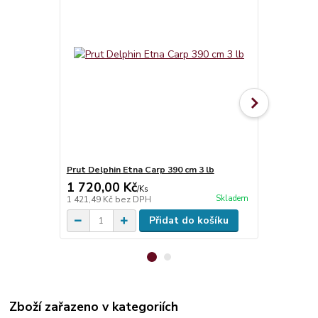
Prut Delphin Etna Carp 390 cm 3 lb
Dárkový pou
1 720,00 Kč
300,00 K
/
Ks
Skladem
1 421,49 Kč
bez DPH
247,93 Kč
be
Přidat do košíku
Zboží zařazeno v kategoriích