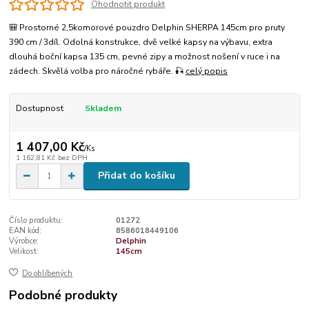
Ohodnotit produkt
🎒 Prostorné 2,5komorové pouzdro Delphin SHERPA 145cm pro pruty
390 cm / 3díl. Odolná konstrukce, dvě velké kapsy na výbavu, extra
dlouhá boční kapsa 135 cm, pevné zipy a možnost nošení v ruce i na
zádech. Skvělá volba pro náročné rybáře. 🎣
celý popis
Dostupnost
Skladem
1 407,00 Kč
/
Ks
1 162,81 Kč
bez DPH
Přidat do košíku
Číslo produktu:
01272
EAN kód:
8586018449106
Výrobce:
Delphin
Velikost:
145cm
Do oblíbených
Podobné produkty