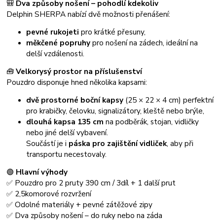
🎒
Dva způsoby nošení – pohodlí kdekoliv
Delphin SHERPA nabízí dvě možnosti přenášení:
pevné rukojeti
pro krátké přesuny,
měkčené popruhy
pro nošení na zádech, ideální na
delší vzdálenosti.
🧰
Velkorysý prostor na příslušenství
Pouzdro disponuje hned několika kapsami:
dvě prostorné boční kapsy
(25 × 22 × 4 cm) perfektní
pro krabičky, čelovku, signalizátory, kleště nebo brýle,
dlouhá kapsa 135 cm
na podběrák, stojan, vidličky
nebo jiné delší vybavení.
Součástí je i
páska pro zajištění vidliček
, aby při
transportu necestovaly.
🟢
Hlavní výhody
✅ Pouzdro pro 2 pruty 390 cm / 3díl + 1 další prut
✅ 2,5komorové rozvržení
✅ Odolné materiály + pevné zátěžové zipy
✅ Dva způsoby nošení – do ruky nebo na záda