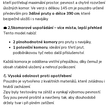
kteří potřebují maximální prostor, pevnost a chytré rozvržení
úložných komor. Ve verzi s délkou 145 cm je pouzdro určené
především pro
3dílné pruty o délce 390 cm
, které
bezpečně uložíš i s navijáky.
💼
2,5komorové uspořádání – více místa, lepší přehled
Tento model nabízí:
2 plnohodnotné komory
pro pruty s navijáky,
1 poloviční komoru
, ideální pro třetí prut,
podběrákovou tyč nebo další příslušenství.
Každá komora je oddělena vnitřní přepážkou, díky čemuž je
obsah stabilně uložený a nehrozí poškození.
💪
Vysoká odolnost proti opotřebení
Pouzdro je vytvořeno z kvalitních materiálů, které zvládnou i
hrubší zacházení.
Zipy byly testovány na zátěž a vynikají výbornou pevností.
Švy jsou pevně prošité a navrženy tak, aby dlouhodobě
držely tvar i při plném zatížení.