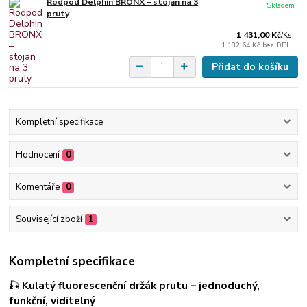
Rodpod Delphin BRONX – stojan na 3
Skladem
pruty
1 431,00 Kč
/
Ks
1 182,64 Kč
bez DPH
Přidat do košíku
Kompletní specifikace
Hodnocení
0
Komentáře
0
Související zboží
1
Kompletní specifikace
🎣
Kulatý fluorescenční držák prutu – jednoduchý,
funkční, viditelný