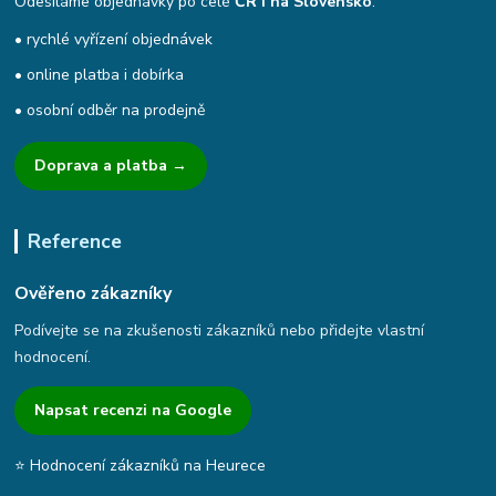
Odesíláme objednávky po celé
ČR i na Slovensko
.
• rychlé vyřízení objednávek
• online platba i dobírka
• osobní odběr na prodejně
Doprava a platba →
Reference
Ověřeno zákazníky
Podívejte se na zkušenosti zákazníků nebo přidejte vlastní
hodnocení.
Napsat recenzi na Google
⭐ Hodnocení zákazníků na Heurece