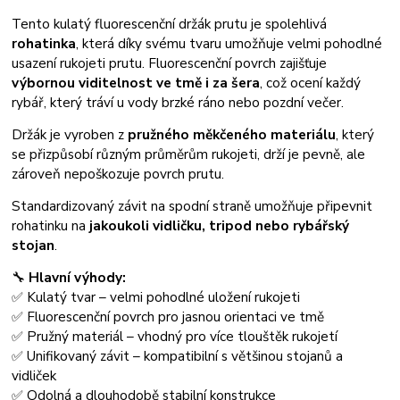
Tento kulatý fluorescenční držák prutu je spolehlivá
rohatinka
, která díky svému tvaru umožňuje velmi pohodlné
usazení rukojeti prutu. Fluorescenční povrch zajišťuje
výbornou viditelnost ve tmě i za šera
, což ocení každý
rybář, který tráví u vody brzké ráno nebo pozdní večer.
Držák je vyroben z
pružného měkčeného materiálu
, který
se přizpůsobí různým průměrům rukojeti, drží je pevně, ale
zároveň nepoškozuje povrch prutu.
Standardizovaný závit na spodní straně umožňuje připevnit
rohatinku na
jakoukoli vidličku, tripod nebo rybářský
stojan
.
🔧
Hlavní výhody:
✅ Kulatý tvar – velmi pohodlné uložení rukojeti
✅ Fluorescenční povrch pro jasnou orientaci ve tmě
✅ Pružný materiál – vhodný pro více tlouštěk rukojetí
✅ Unifikovaný závit – kompatibilní s většinou stojanů a
vidliček
✅ Odolná a dlouhodobě stabilní konstrukce