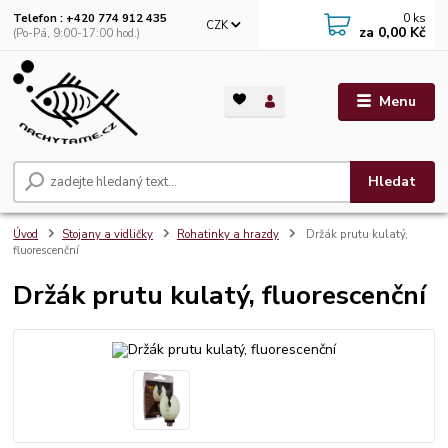
0
ks
Telefon : +420 774 912 435
CZK
za
0,00 Kč
(Po-Pá, 9:00-17:00 hod.)
Menu
Hledat
Úvod
Stojany a vidličky
Rohatinky a hrazdy
Držák prutu kulatý,
fluorescenční
Držák prutu kulatý, fluorescenční