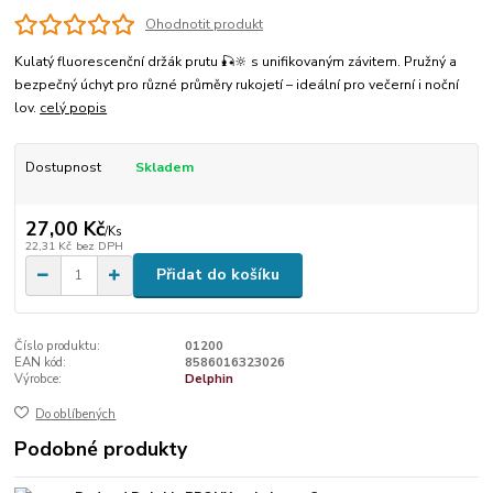
Ohodnotit produkt
Kulatý fluorescenční držák prutu 🎣🔆 s unifikovaným závitem. Pružný a
bezpečný úchyt pro různé průměry rukojetí – ideální pro večerní i noční
lov.
celý popis
Dostupnost
Skladem
27,00 Kč
/
Ks
22,31 Kč
bez DPH
Přidat do košíku
Číslo produktu:
01200
EAN kód:
8586016323026
Výrobce:
Delphin
Do oblíbených
Podobné produkty